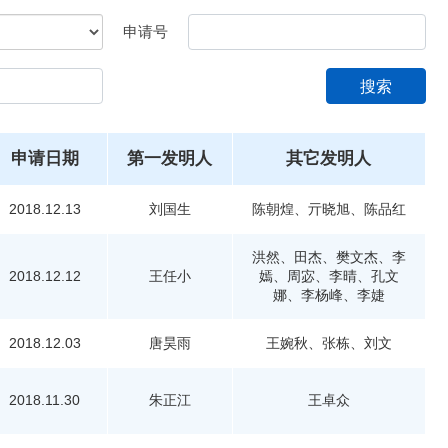
申请号
搜索
申请日期
第一发明人
其它发明人
2018.12.13
刘国生
陈朝煌、亓晓旭、陈品红
洪然、田杰、樊文杰、李
2018.12.12
王任小
嫣、周宓、李晴、孔文
娜、李杨峰、李婕
2018.12.03
唐昊雨
王婉秋、张栋、刘文
2018.11.30
朱正江
王卓众