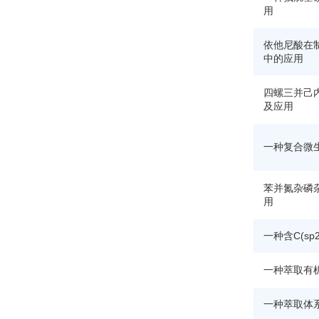
用
依他尼酸在
中的应用
四螺三并己
及应用
一种复合微
苯并氮杂磷
用
一种含C(s
一种萃取有
一种萃取体