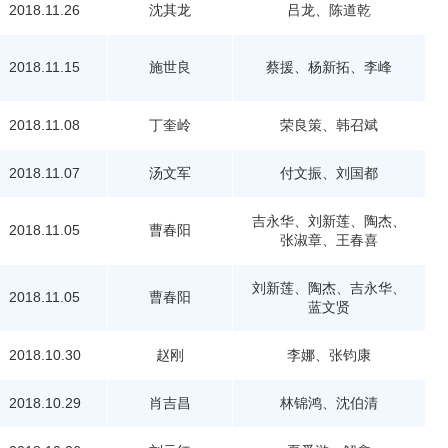
2018.11.26
沈其龙
吕龙、陈道乾
2018.11.15
施世良
蔡援、杨新拓、李峰
2018.11.08
丁奎岭
荣良策、韩召斌
2018.11.07
汤文军
付文振、刘国都
吉永华、刘新莲、陶杰、
2018.11.05
曹春阳
张淑章、王春喜
刘新莲、陶杰、吉永华、
2018.11.05
曹春阳
蓝文贤
2018.10.30
赵刚
李娜、张钧康
2018.10.29
肖吉昌
林锦鸿、沈伯清