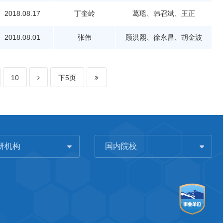
2018.08.17
丁奎岭
葛瑶、韩召斌、王正
2018.08.01
张伟
顾洪熙、徐永昌、胡金波
10
下5页
研机构
国内院校