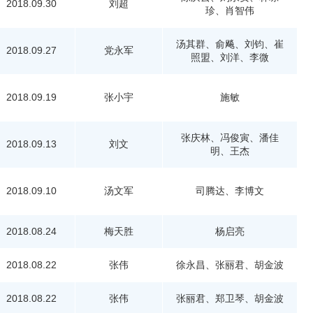
2018.09.30
刘超
珍、肖智伟
汤其群、俞飚、刘钧、崔
2018.09.27
党永军
照盟、刘洋、李微
2018.09.19
张小宇
施敏
张庆林、冯俊寅、潘佳
2018.09.13
刘文
明、王杰
2018.09.10
汤文军
司腾达、李博文
2018.08.24
梅天胜
杨启亮
2018.08.22
张伟
徐永昌、张丽君、胡金波
2018.08.22
张伟
张丽君、郑卫琴、胡金波