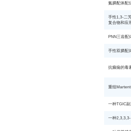
氮膦配体配
手性1,3-
复合物和应
PNN三齿
手性双膦配
抗癫痫的毒素M
重组Marte
一种TGIC
一种2,3,3