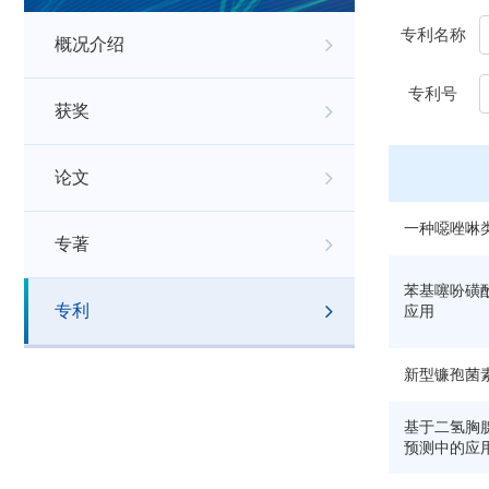
专利名称
概况介绍
专利号
获奖
论文
一种噁唑啉
专著
苯基噻吩磺
专利
应用
新型镰孢菌
基于二氢胸
预测中的应