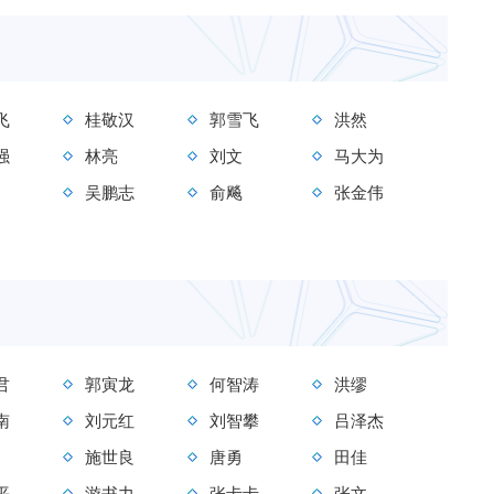
飞
桂敬汉
郭雪飞
洪然
强
林亮
刘文
马大为
吴鹏志
俞飚
张金伟
君
郭寅龙
何智涛
洪缪
南
刘元红
刘智攀
吕泽杰
施世良
唐勇
田佳
平
游书力
张卡卡
张文