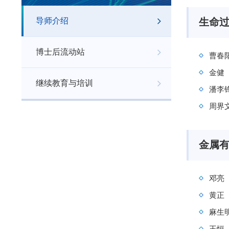
导师介绍
生命
博士后流动站
曹春
金健
继续教育与培训
潘李
周界
金属
邓亮
黄正
麻生
王恒