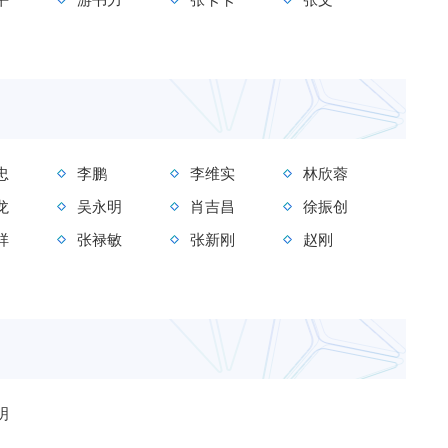
忠
李鹏
李维实
林欣蓉
龙
吴永明
肖吉昌
徐振创
祥
张禄敏
张新刚
赵刚
明