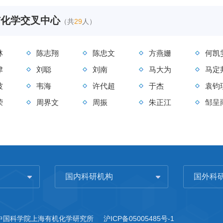
与化学交叉中心
（共
29
人）
林
陈志翔
陈忠文
方燕姗
何凯
津
刘聪
刘南
马大为
马定
波
韦海
许代超
于杰
袁钧
荣
周界文
周振
朱正江
邹呈
国内科研机构
国外科
3 中国科学院上海有机化学研究所
沪ICP备05005485号-1