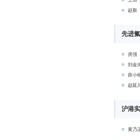
赵新
先进
房强
刘金
薛小
赵延
沪港
黄乃