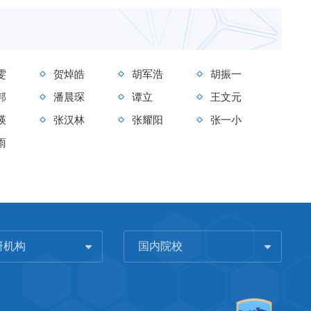
雯
贺焯皓
胡军浩
胡振一
邦
潘晨琛
谭立
王文元
瑛
张汉林
张耀阳
张一小
雨
研机构
国内院校