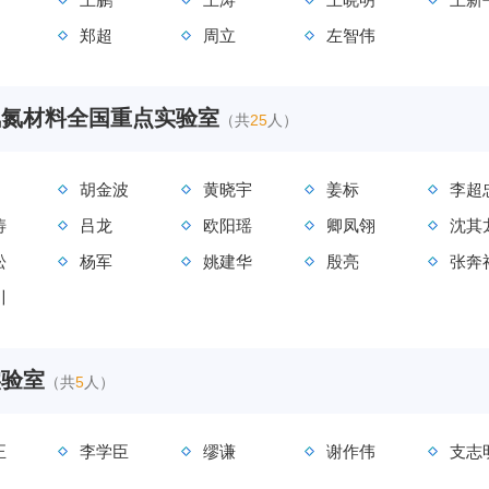
郑超
周立
左智伟
氟氮材料全国重点实验室
（共
25
人）
胡金波
黄晓宇
姜标
李超
涛
吕龙
欧阳瑶
卿凤翎
沈其
松
杨军
姚建华
殷亮
张奔
川
实验室
（共
5
人）
正
李学臣
缪谦
谢作伟
支志