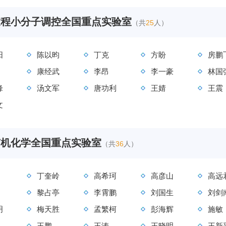
过程小分子调控全国重点实验室
（共
25
人）
阳
陈以昀
丁克
方盼
房鹏
康经武
李昂
李一豪
林国
锋
汤文军
唐功利
王婧
王震
文
有机化学全国重点实验室
（共
36
人）
丁奎岭
高希珂
高彦山
高远
黎占亭
李霄鹏
刘国生
刘剑
明
梅天胜
孟繁柯
彭海辉
施敏
王鹏
王涛
王晓明
王新