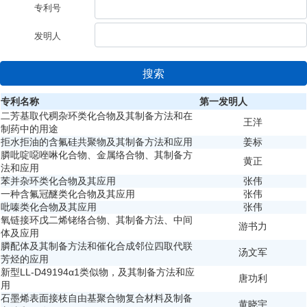
专利号
发明人
搜索
专利名称
第一发明人
二芳基取代稠杂环类化合物及其制备方法和在
王洋
制药中的用途
拒水拒油的含氟硅共聚物及其制备方法和应用
姜标
膦吡啶噁唑啉化合物、金属络合物、其制备方
黄正
法和应用
苯并杂环类化合物及其应用
张伟
一种含氟冠醚类化合物及其应用
张伟
吡嗪类化合物及其应用
张伟
氧链接环戊二烯铑络合物、其制备方法、中间
游书力
体及应用
膦配体及其制备方法和催化合成邻位四取代联
汤文军
芳烃的应用
新型LL-D49194α1类似物，及其制备方法和应
唐功利
用
石墨烯表面接枝自由基聚合物复合材料及制备
黄晓宇