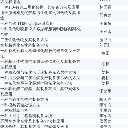
方法和用途
一种1,3-共轭二烯化合物、其制备方法及应用
林国强
用于质谱检测的羧基衍生化试剂组合物及其用
郭寅龙
途
一种含碳-硅键化合物及其应用
王东辉
一种作为吲哚胺-2,3-双加氧酶抑制剂的螺环化
王召印
合物
二茂铁化合物及其制备方法
游书力
烷基腈类化合物的制备方法
刘元红
一种有机硼和无机碱催化酰胺的硅氢化反应方
黄正
法
一种基于生物质的氮掺杂碳催化剂及其制备方
姜标
法和应用
一种由乙炔与氯化氢反应制备氯乙烯的方法
姜标
一种由乙炔与二氯乙烷反应制备氯乙烯的方法
姜标
一种氯代烷烃催化裂解消除氯化氢的方法
姜标
一种联硼酸二醇酯、其制备方法、其中间体及
汤文军
其应用
一种含硫化合物的制备方法
梅天胜
一种模具表面处理方法
李军方
一种板材牵引机
李军方
一种大尺寸工程塑料制备系统
李军方
环丙烷类化合物及其制备方法和应用
侯雪龙
铑络合物、其制备方法、中间体及应用
游书力