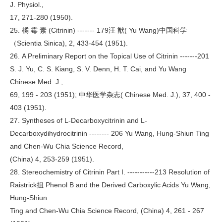
J. Physiol.,
17, 271-280 (1950).
25. 橘 霉 素 (Citrinin) ------- 179汪 猷( Yu Wang)中国科学
（Scientia Sinica), 2, 433-454 (1951).
26. A Preliminary Report on the Topical Use of Citrinin -------201
S. J. Yu, C. S. Kiang, S. V. Denn, H. T. Cai, and Yu Wang
Chinese Med. J.,
69, 199 - 203 (1951); 中华医学杂志( Chinese Med. J.), 37, 400 -
403 (1951).
27. Syntheses of L-Decarboxycitrinin and L-
Decarboxydihydrocitrinin -------- 206 Yu Wang, Hung-Shiun Ting
and Chen-Wu Chia Science Record,
(China) 4, 253-259 (1951).
28. Stereochemistry of Citrinin Part I. -----------213 Resolution of
Raistrick抯 Phenol B and the Derived Carboxylic Acids Yu Wang,
Hung-Shiun
Ting and Chen-Wu Chia Science Record, (China) 4, 261 - 267