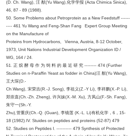
(D. Ch. Wang), 汪 猷(Yu Wang),化学学报 (Acta Chimica Sinica),
46, 87 - 89 (1988).
50. Some Problems about Petroprotein as a New Feedstuff ------
---- 461 Yu Wang and Feng-Shan Fang Expert Group Meeting
on the Manufacture of
Proteins from Hydrocarbons, Vienna, Austria, 8-12 October,
1973, Unit Nations Industrial Development Organization ID /
WG, 164 / 24.
51. 正 烷 酵 母 作 为 饲 料 的 最 近 研 究 -------- 474 (Further
Studies on n-Paraffin Yeast as fodder in China)汪 猷(Yu Wang),
王大琛(D.-
Ch.Wang), 宋荣吉(R.-J. Song), 李祖义(Z.-Y Li), 李祥鹏(X.-P. Li),
郑崇直(Ch.-Zh. Zheng), 许兴妹(X.-M. Xu), 方凤山(F.-Sh. Fang),
朱守一(Sh.-Y.
Zhu),管重庆(Ch.-Q. (Guan), 李镜莲 (K.-L. Li)有机化学，6，15-
18 (1982).IV. Stuides on peptides and proteins (52-87) 479
52. Studies on Peptides I. ---------- 479 Synthesis of Protected