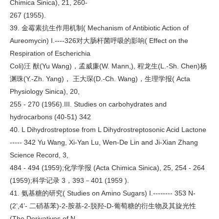
Chimica Sinica), 21, 260-
267 (1955).
39. 金霉素抗生作用机制( Mechanism of Antibiotic Action of
Aureomycin) I.----326对大肠杆菌呼吸的影响( Effect on the
Respiration of Escherichia
Coli)汪 猷(Yu Wang)，孟威廉(W. Mann,), 程龙生(L.-Sh. Chen)杨
渊珠(Y.-Zh. Yang)， 王大琛(D.-Ch. Wang)，生理学报( Acta
Physiology Sinica), 20,
255 - 270 (1956).III. Studies on carbohydrates and
hydrocarbons (40-51) 342
40. L Dihydrostreptose from L Dihydrostreptosonic Acid Lactone
----- 342 Yu Wang, Xi-Yan Lu, Wen-De Lin and Ji-Xian Zhang
Science Record, 3,
484 - 494 (1959);化学学报 (Acta Chimica Sinica), 25, 254 - 264
(1959);科学记录 3，393－401 (1959 ).
41. 氨基糖的研究( Studies on Amino Sugars) I.-------- 353 N-
(2’,4’- 二硝基苯)-2-胺基-2-脱羟-D-葡萄糖的衍生物及其旋光性
(The Derivatives of N