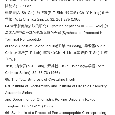
陆德培(T.-P. Loh),
季爱雪(Ai-Sh. Chi), 施溥涛(P.-T. Shi), 邢 其毅( Ch.-Y. Hsing )化学
学报 (Acta Chimica Sinica), 32, 261-275 (1966).
64.含半胱氨酸多肽的研究 ( Cysteine peptides) III. ------ 626牛胰
岛素A链带保护基的氨端九肽的合成(Synthesis of Protected N-
Terminal Nonapeptide
of the A-Chain of Bovine Insulin)汪 猷(Yu Wang), 季爱雪(A.-Sh.
Chi), 陆德培(T.-P. Loh), 李崇熙(Ch.-H. Li), 施溥涛(P.-T. Shi),叶蕴
华(Y.-H.
Yieh), 汤卡罗(K.-L. Tang), 邢其毅(Ch.-Y. Hsing)化学学报 (Acta
Chimica Sinica), 32, 68-76 (1966).
65. The Total Synthesis of Crystalline Insulin ----------
636Institute of Biochemistry and Institute of Organic Chemitsry,
Academic Sinica,
and Department of Chemistry, Perking University Kexue
Tongbao, 17, 241-271 (1966).
66. Synthesis of a Protected Pentacosapeptide Corresponding