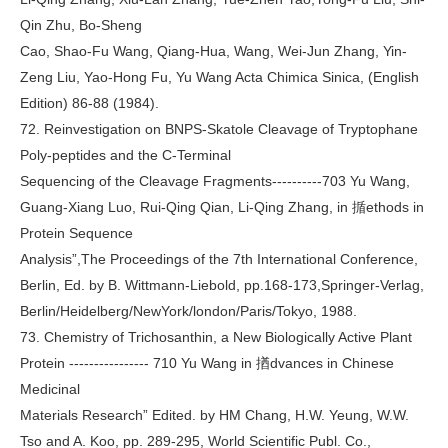
Qin Zhu, Bo-Sheng
Cao, Shao-Fu Wang, Qiang-Hua, Wang, Wei-Jun Zhang, Yin-
Zeng Liu, Yao-Hong Fu, Yu Wang Acta Chimica Sinica, (English
Edition) 86-88 (1984).
72. Reinvestigation on BNPS-Skatole Cleavage of Tryptophane
Poly-peptides and the C-Terminal
Sequencing of the Cleavage Fragments----------703 Yu Wang,
Guang-Xiang Luo, Rui-Qing Qian, Li-Qing Zhang, in 揗ethods in
Protein Sequence
Analysis”,The Proceedings of the 7th International Conference,
Berlin, Ed. by B. Wittmann-Liebold, pp.168-173,Springer-Verlag,
Berlin/Heidelberg/NewYork/london/Paris/Tokyo, 1988.
73. Chemistry of Trichosanthin, a New Biologically Active Plant
Protein ---------------- 710 Yu Wang in 揂dvances in Chinese
Medicinal
Materials Research” Edited. by HM Chang, H.W. Yeung, W.W.
Tso and A. Koo, pp. 289-295, World Scientific Publ. Co.,