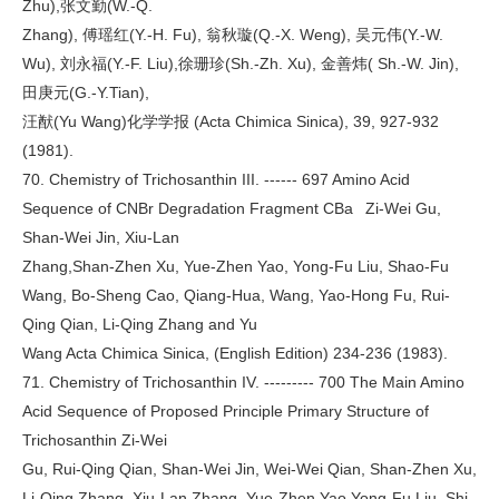
Zhu),张文勤(W.-Q.
Zhang), 傅瑶红(Y.-H. Fu), 翁秋璇(Q.-X. Weng), 吴元伟(Y.-W.
Wu), 刘永福(Y.-F. Liu),徐珊珍(Sh.-Zh. Xu), 金善炜( Sh.-W. Jin),
田庚元(G.-Y.Tian),
汪猷(Yu Wang)化学学报 (Acta Chimica Sinica), 39, 927-932
(1981).
70. Chemistry of Trichosanthin III. ------ 697 Amino Acid
Sequence of CNBr Degradation Fragment CBa Zi-Wei Gu,
Shan-Wei Jin, Xiu-Lan
Zhang,Shan-Zhen Xu, Yue-Zhen Yao, Yong-Fu Liu, Shao-Fu
Wang, Bo-Sheng Cao, Qiang-Hua, Wang, Yao-Hong Fu, Rui-
Qing Qian, Li-Qing Zhang and Yu
Wang Acta Chimica Sinica, (English Edition) 234-236 (1983).
71. Chemistry of Trichosanthin IV. --------- 700 The Main Amino
Acid Sequence of Proposed Principle Primary Structure of
Trichosanthin Zi-Wei
Gu, Rui-Qing Qian, Shan-Wei Jin, Wei-Wei Qian, Shan-Zhen Xu,
Li-Qing Zhang, Xiu-Lan Zhang, Yue-Zhen Yao,Yong-Fu Liu, Shi-