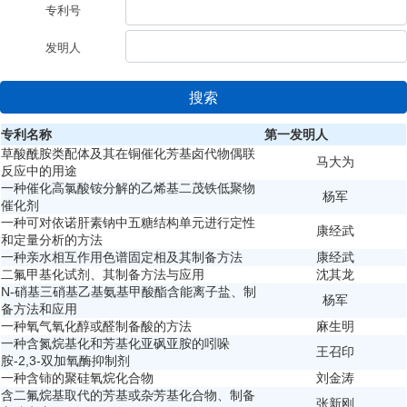
专利号
发明人
搜索
专利名称
第一发明人
草酸酰胺类配体及其在铜催化芳基卤代物偶联
马大为
反应中的用途
一种催化高氯酸铵分解的乙烯基二茂铁低聚物
杨军
催化剂
一种可对依诺肝素钠中五糖结构单元进行定性
康经武
和定量分析的方法
一种亲水相互作用色谱固定相及其制备方法
康经武
二氟甲基化试剂、其制备方法与应用
沈其龙
N-硝基三硝基乙基氨基甲酸酯含能离子盐、制
杨军
备方法和应用
一种氧气氧化醇或醛制备酸的方法
麻生明
一种含氮烷基化和芳基化亚砜亚胺的吲哚
王召印
胺-2,3-双加氧酶抑制剂
一种含铈的聚硅氧烷化合物
刘金涛
含二氟烷基取代的芳基或杂芳基化合物、制备
张新刚