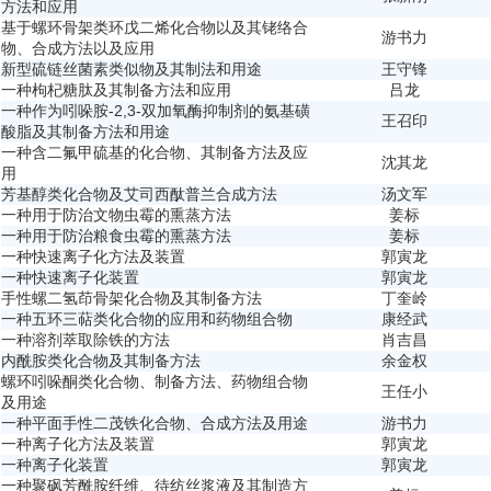
方法和应用
基于螺环骨架类环戊二烯化合物以及其铑络合
游书力
物、合成方法以及应用
新型硫链丝菌素类似物及其制法和用途
王守锋
一种枸杞糖肽及其制备方法和应用
吕龙
一种作为吲哚胺-2,3-双加氧酶抑制剂的氨基磺
王召印
酸脂及其制备方法和用途
一种含二氟甲硫基的化合物、其制备方法及应
沈其龙
用
芳基醇类化合物及艾司西酞普兰合成方法
汤文军
一种用于防治文物虫霉的熏蒸方法
姜标
一种用于防治粮食虫霉的熏蒸方法
姜标
一种快速离子化方法及装置
郭寅龙
一种快速离子化装置
郭寅龙
手性螺二氢茚骨架化合物及其制备方法
丁奎岭
一种五环三萜类化合物的应用和药物组合物
康经武
一种溶剂萃取除铁的方法
肖吉昌
内酰胺类化合物及其制备方法
余金权
螺环吲哚酮类化合物、制备方法、药物组合物
王任小
及用途
一种平面手性二茂铁化合物、合成方法及用途
游书力
一种离子化方法及装置
郭寅龙
一种离子化装置
郭寅龙
一种聚砜芳酰胺纤维、待纺丝浆液及其制造方