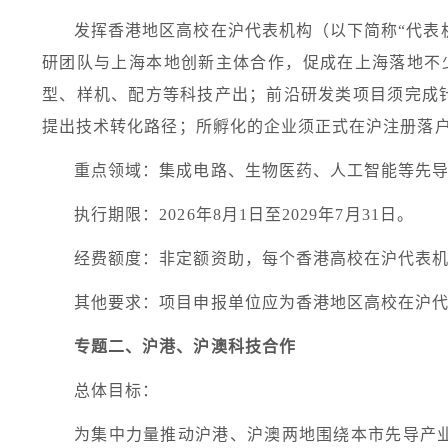
发挥香港地区高校在沪代表机构（以下简称“代表
研团队与上海本地创新主体合作，促成在上海落地不
型、样机、配方等科技产出；前沿研发类项目须完成
提出技术转化路径；所孵化的企业须正式在沪注册落
重点领域：集成电路、生物医药、人工智能等先
执行期限：
2026
年
8
月
1
日至
2029
年
7
月
31
日。
经费额度：非定额资助，每个香港高校在沪代表
其他要求：项目申报单位应为香港地区高校在沪
专题二、沪港、沪澳科技合作
总体目标：
为集中力量推动沪港、沪澳两地围绕本市先导产