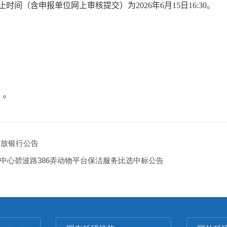
止时间（含申报单位网上审核提交）为
2026
年
6
月
15
日
16:30
。
）。
存放银行公告
中心碧波路386弄动物平台保洁服务比选中标公告