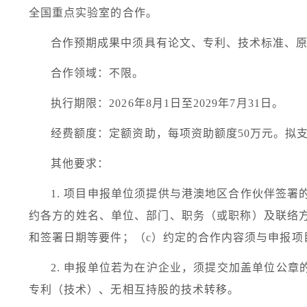
全国重点实验室的合作。
合作预期成果中须具有论文、专利、技术标准、
合作领域：不限。
执行期限：
2026
年
8
月
1
日至
2029
年
7
月
31
日。
经费额度：定额资助，每项资助额度
50
万元。拟
其他要求：
1.
项目申报单位须提供与港澳地区合作伙伴签署
约各方的姓名、单位、部门、职务（或职称）及联络
和签署日期等要件；（
c
）约定的合作内容须与申报项
2.
申报单位若为在沪企业，须提交加盖单位公章
专利（技术）、无相互持股的技术转移。