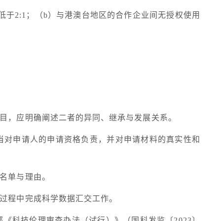
低于
2:1
；（
b
）与港澳台地区的合作企业间无授权使用
目，应明确阐述二者的异同、继承与发展关系。
当对申请人的申请资格负责，并对申请材料的真实性和
名单与理由。
过程中完成科学数据汇交工作。
部《科技伦理审查办法（试行）》（国科发监〔
2023
〕