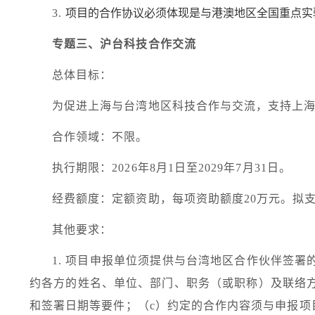
3.
项目的合作协议必须体现是与港澳地区全国重点实
专题三、沪台科技合作交流
总体目标：
为促进上海与台湾地区科技合作与交流，支持上
合作领域：不限。
执行期限：
2026
年
8
月
1
日至
2029
年
7
月
31
日。
经费额度：定额资助，每项资助额度
20
万元。拟
其他要求：
1.
项目申报单位须提供与台湾地区合作伙伴签署
约各方的姓名、单位、部门、职务（或职称）及联络
和签署日期等要件；（
c
）约定的合作内容须与申报项