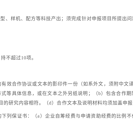
原型、样机、配方等科技产出；须完成针对申报项目所提出问
支持不超过
10
项。
的有效合作协议或文本的影印件一份（如系外文，须附中文
方式等具体信息，或在文本之外另纸说明；（
b
）包含合作期
目的研究内容相符。（
d
）合作文本及说明材料均须加盖申报
的下列保证书：（
a
）企业自筹经费与申请资助经费的比例不