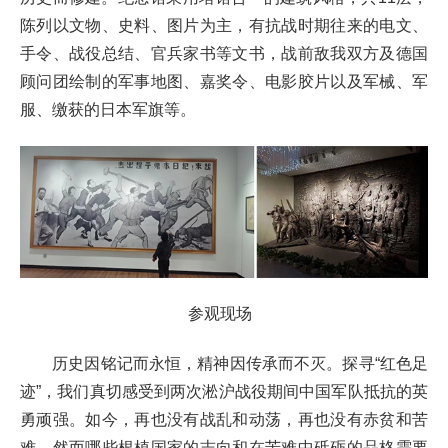
陈列以文物、史料、图片为主，有抗战时期往来的电文、
手令、战役总结、官兵家书等文书，战前敌我双方及德国
顾问团绘制的军事地图、嘉奖令、电影胶片以及军械、军
服、缴获的日本军旗等。
参观现场
历史因铭记而永恒，精神因传承而不灭。探寻“红色足
迹”，我们真切感受到两次淞沪战役期间中国军队抵抗的英
勇顽强。如今，再也没有战乱和动荡，再也没有赤贫和苦
难，然而哪些根植国家的志向和在苦难中砥砺的品格需要