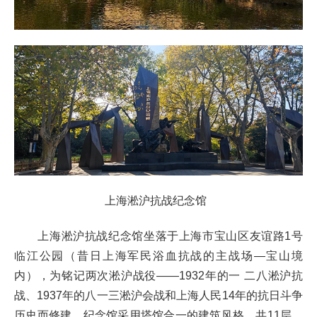
上海淞沪抗战纪念馆
上海淞沪抗战纪念馆坐落于上海市宝山区友谊路
1
号
临江公园（昔日上海军民浴血抗战的主战场
—
宝山境
内），为铭记两次淞沪战役——
1932
年的一
二八淞沪抗
战、
1937
年的八一三淞沪会战和上海人民
14
年的抗日斗争
历史而修建。纪念馆采用塔馆合一的建筑风格，共
11
层，