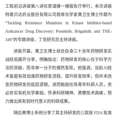
工程前沿讲座第
八
讲在君谋楼一楼报告厅举行，本次讲座
特邀贝达药业股份有限公司首席
化学家
黄卫生博士作题为
“
Tackling Resistance Mutations in Kinase Inhibitor-based
Anticancer Drug Discovery: Ponatinib, Brigatinib, and THE-
349”
的专题讲座，
丁克
研究员主持讲座。
讲座开篇，黄卫生博士结合自身三十余年药物研发实
战经验展开分享，明确指出：药物研发的核心在于科学方
法的突破，而非单一分子的偶然发现。他强调，当前
AI
技
术虽能有效加速药物研发流程、提升研发效率，但并未改
变药物研发的底层逻辑，进而勉励在场青年科研人员，务
必夯实有机化学基础，传承科研精神、勇攀技术高峰，努
力做出具有划时代意义的科研成果。
随后黄博士系统分享了其主持研发的三款获
FDA
批准