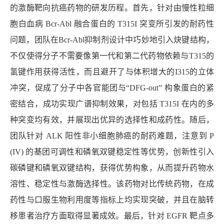
的激酶靶向抗癌药物的研发历程。首先，针对由慢性粒细
胞白血病
Bcr-Abl
融合蛋白的
T315I
突变所引发的耐药性
问题，团队在
Bcr-Abl
抑制剂设计中巧妙地引入炔键结构，
不仅使得分子不需要像第一代和第二代药物依赖与
T315
的
氢键作用获得活性，而且避开了与体积增大的
I315
的立体
冲突，促成了分子中各官能团与“
DFG-out”
构象蛋白的紧
密结合，成功实现广谱抑制效果，对包括
T315I
在内的多
种突变均有效，并展现出优异的选择性和成药性。随后，
团队针对
ALK
阳性非小细胞肺癌的耐药难题，注意到
P
(IV)
的基团可调性和磷氧双键稳定性等优势，创新性引入
碳磷键和磷氧双键结构，获得优势构象，从而提升药物水
溶性、稳定性与激酶选择性。该药物对比传统药物，在成
药性与口服生物利用度等指标上均实现突破，并且在脑转
移患者治疗方面取得显著成效。最后，针对
EGFR
靶点多