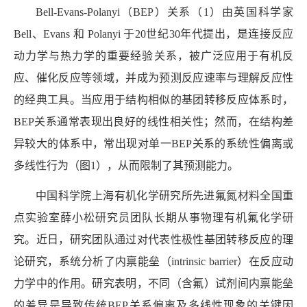
Bell-Evans-Polanyi
（
BEP
）关系（
1
）由英国科学家
Bell
、
Evans
和
Polanyi
于
20
世纪
30
年代提出，是连接反应
动力学与热力学的重要经验关系，被广泛应用于有机反
应、催化反应等领域，并成为预测反应速率与理解反应性
的经典工具。当应用于结构相似的基团转移反应体系时，
BEP
关系通常表现出良好的线性相关性；然而，在结构差
异较大的体系中，常出现对单一
BEP
关系的系统性偏离或
多线性行为（图
1
），从而限制了其预测能力。
中国科学院上海有机化学研究所先进氟氮材料全国重
点实验室薛小松研究员团队长期从事物理有机氟化学研
究。近日，研究团队通过对代表性极性基团转移反应的理
论研究，系统分析了内禀能垒（
intrinsic barrier
）在反应动
力学中的作用。研究表明，不同（含氟）试剂间内禀能垒
的差异是导致传统
BEP
关系偏离及多线性现象的关键因