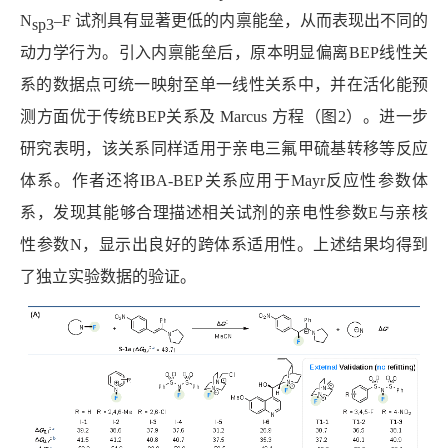
N
–F
试剂具有显著更低的内禀能垒，从而表现出不同的
sp3
动力学行为。引入内禀能垒后，原本明显偏离
BEP
线性关
系的数据点可统一映射至单一线性关系中，并在活化能预
测方面优于传统
BEP
关系及
Marcus
方程（图
2
）。进一步
研究表明，该关系同样适用于亲电三氟甲硫基转移等反应
体系。作者还将
IBA-BEP
关系应用于
Mayr
反应性参数体
系，发现其能够合理描述相关试剂的亲电性参数
E
与亲核
性参数
N
，显示出良好的跨体系适用性。上述结果均得到
了独立实验数据的验证。