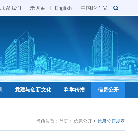
联系我们
老网站
English
中国科学院
训
党建与创新文化
科学传播
信息公开
当前位置：
首页
信息公开
信息公开规定