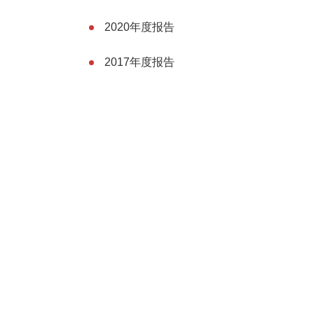
2020年度报告
2017年度报告