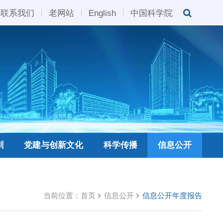
联系我们
老网站
English
中国科学院
训
党建与创新文化
科学传播
信息公开
当前位置：
首页
信息公开
信息公开年度报告