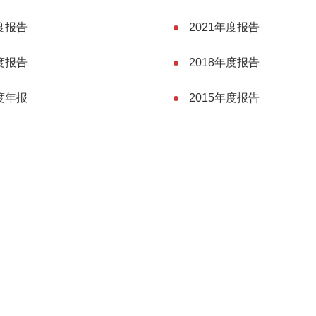
年度报告
2021年度报告
年度报告
2018年度报告
年度年报
2015年度报告