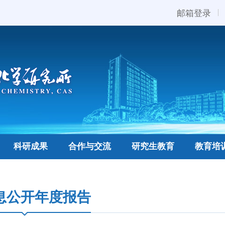
邮箱登录
科研成果
合作与交流
研究生教育
教育培
息公开年度报告