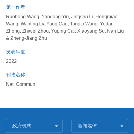
第一作者
Ruohong Wang, Yandong Yin, Jingshu Li, Hongmiao
Wang, Wanting Lv, Yang Gao, Tangci Wang, Yedan
Zhong, Zhiwei Zhou, Yuping Cai, Xiaoyang Su, Nan Liu
& Zheng-Jiang Zhu
发表年度
2022
刊物名称
Nat. Commun.
政府机构
新闻媒体