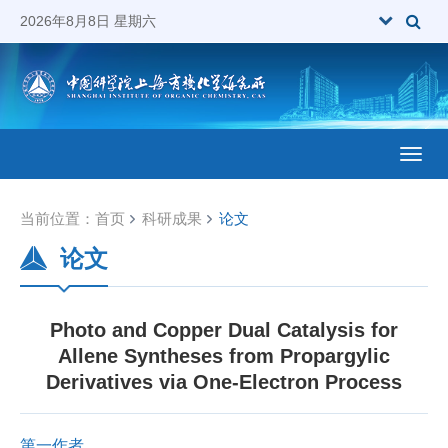
2026年8月8日 星期六
Toggl
当前位置：
首页
科研成果
论文
论文
Photo and Copper Dual Catalysis for
Allene Syntheses from Propargylic
Derivatives via One-Electron Process
第一作者