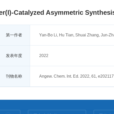
r(I)-Catalyzed Asymmetric Synthesi
第一作者
Yan-Bo Li, Hu Tian, Shuai Zhang, Jun-Zh
发表年度
2022
刊物名称
Angew. Chem. Int. Ed. 2022, 61, e20211