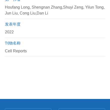
Houfang Long, Shengnan Zhang,Shuyi Zeng, Yilun Tong,
Jun Liu, Cong Liu,Dan Li
发表年度
2022
刊物名称
Cell Reports