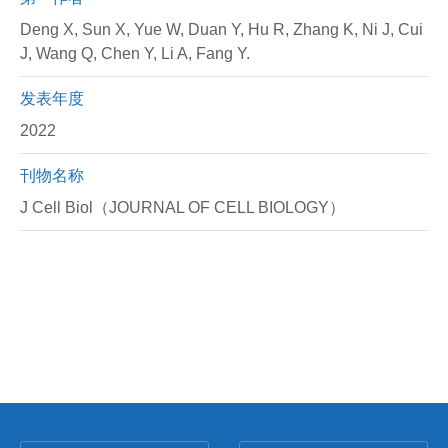
Deng X, Sun X, Yue W, Duan Y, Hu R, Zhang K, Ni J, Cui
J, Wang Q, Chen Y, Li A, Fang Y.
发表年度
2022
刊物名称
J Cell Biol（JOURNAL OF CELL BIOLOGY）