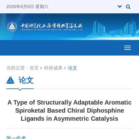
2026年8月8日 星期六
Toggl
当前位置：
首页
科研成果
论文
论文
A Type of Structurally Adaptable Aromatic
Spiroketal Based Chiral Diphosphine
Ligands in Asymmetric Catalysis
第一作者