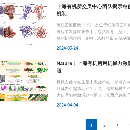
上海有机所交叉中心团队揭示粘多
机制
硫酸乙酰肝素（HS）是位于细胞表面和
过程中发挥重要作用，包括发育、炎症、
酶的协同作用，其中，乙酰肝素-α-氨基葡
和溶酶体跨膜蛋白酶，...
2024-05-24
Nature | 上海有机所用机械力
道
机械力信号在生活中无处不在，参与介
到耳内引起震动产生听觉。这些机械力
力信号能够激活这些通道，从而允许离
介导多种重要的生理活...
2024-04-04
1
2