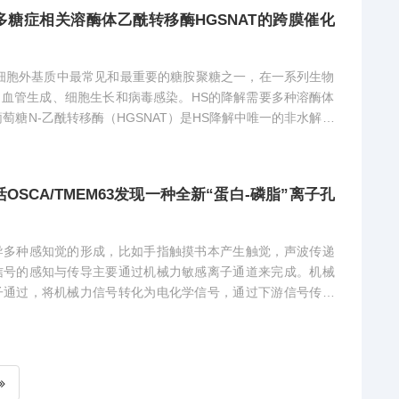
糖症相关溶酶体乙酰转移酶HGSNAT的跨膜催化
细胞外基质中最常见和最重要的糖胺聚糖之一，在一系列生物
血管生成、细胞生长和病毒感染。HS的降解需要多种溶酶体
萄糖N-乙酰转移酶（HGSNAT）是HS降解中唯一的非水解酶
激活OSCA/TMEM63发现一种全新“蛋白-磷脂”离子孔
导多种感知觉的形成，比如手指触摸书本产生触觉，声波传递
信号的感知与传导主要通过机械力敏感离子通道来完成。机械
子通过，将机械力信号转化为电化学信号，通过下游信号传导