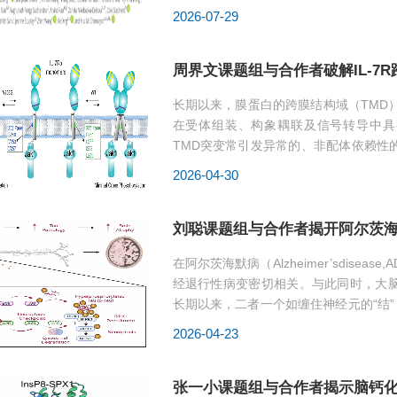
Arul院士团队证实转移性...
2026-07-29
周界文课题组与合作者破解IL-7
长期以来，膜蛋白的跨膜结构域（TMD
在受体组装、构象耦联及信号转导中具有关键调
TMD突变常引发异常的、非配体依赖性
期未明。以白细胞介素-7...
2026-04-30
刘聪课题组与合作者揭开阿尔茨海
在阿尔茨海默病（Alzheimer’sdise
经退行性病变密切相关。与此同时，大
长期以来，二者一个如缠住神经元的“结
同作用并共...
2026-04-23
张一小课题组与合作者揭示脑钙化