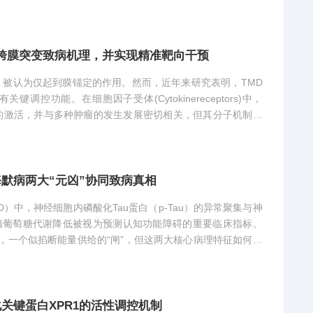
R跨膜突变致病机理，并实现精准靶向干预
）被认为仅起到膜锚定的作用。然而，近年来研究表明，TMD
控功能。在细胞因子受体(Cytokinereceptors)中，
的激活，并与多种肿瘤的发生发展密切相关，但其分子机制长
默病两大“元凶”协同致病真相
ase,AD）中，神经细胞内磷酸化Tau蛋白（p-Tau）的异常聚集与神
脑葡萄糖代谢降低被视为预测认知功能障碍的重要临床指标。
”，一个似掐断能量供给的“闸”，但这两大核心病理特征如何协
关键蛋白XPR1的活性调控机制