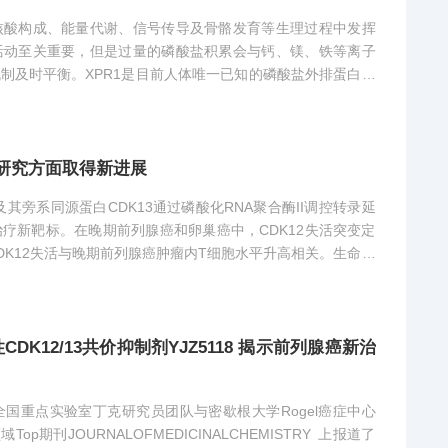
核酸构成、能量代谢、信号传导及骨骼发育等生理过程中发挥
活动至关重要，但是过量的磷酸盐积累会与钙、镁、铁等离子
制及时平衡。XPR1是目前人体唯一已知的磷酸盐外排蛋白，
3研究方面取得新进展
及其旁系同源蛋白CDK13通过磷酸化RNA聚合酶II调控转录延
疗新靶标。在晚期前列腺癌和卵巢癌中，CDK12失活突变定
DK12失活与晚期前列腺癌肿瘤内T细胞水平升高相关。生命过
K12/13共价抑制剂YJZ5118 揭示前列腺癌新治
控全国重点实验室丁克研究员团队与密歇根大学Rogel癌症中心
域Top期刊JOURNALOFMEDICINALCHEMISTRY 上报道了