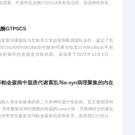
最新进展。代表性化合物YJZ5118具有高活性、高选择性和良好
GTPSCS
验室黄河课题组与芝加哥大学赵英明教授团队合作，鉴定了乳
CS/p300/H3K18la信号轴协同调控组蛋白H3K18la水平和
放射耐药的表观遗传新机制。该成果于2024年12月5日以
帕金森病中脂质代谢紊乱与α-syn病理聚集的内在
威胁人类生命健康的第二大类神经退行性疾病。其主要病理特
α-syn）异常聚集在神经细胞内形成的Lewy小体，导致神经元的退化
遗传突变也被发现与帕金森病的发病有关。虽然我们已经认识