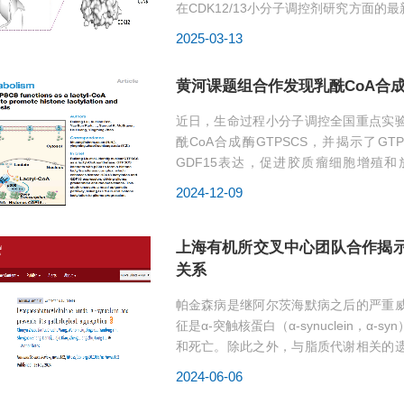
在CDK12/13小分子调控剂研究方面的
的体内抗肿瘤活性。本研究不...
2025-03-13
黄河课题组合作发现乳酰CoA合成酶
近日，生命过程小分子调控全国重点实
酰CoA合成酶GTPSCS，并揭示了GTPS
GDF15表达，促进胶质瘤细胞增殖和
“NuclearGTPSCSfunctionsasalactyl...
2024-12-09
上海有机所交叉中心团队合作揭示
关系
帕金森病是继阿尔茨海默病之后的严重
征是α-突触核蛋白（α-synuclein，
和死亡。除此之外，与脂质代谢相关的
到α-syn与脂质之...
2024-06-06