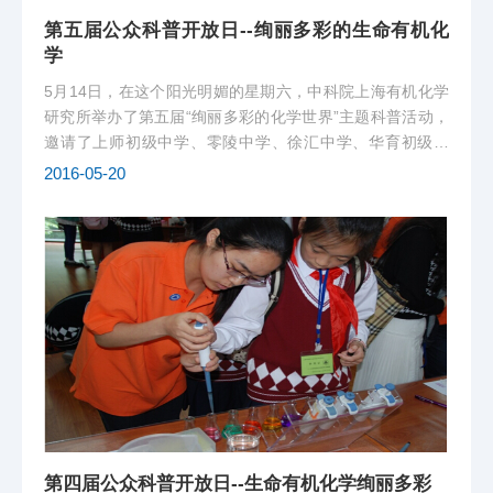
第五届公众科普开放日--绚丽多彩的生命有机化
学
5月14日，在这个阳光明媚的星期六，中科院上海有机化学
研究所举办了第五届“绚丽多彩的化学世界”主题科普活动，
邀请了上师初级中学、零陵中学、徐汇中学、华育初级中
学、复旦五浦汇实验学校、建襄小学和七宝外国语小学的同
2016-05-20
学和家长共1000余人参加了开放日活动。我室安排了丰富精
彩的科普小实验，通过趣味的...
第四届公众科普开放日--生命有机化学绚丽多彩