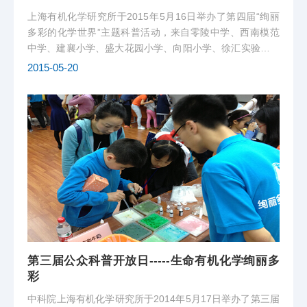
上海有机化学研究所于2015年5月16日举办了第四届“绚丽
多彩的化学世界”主题科普活动，来自零陵中学、西南模范
中学、建襄小学、盛大花园小学、向阳小学、徐汇实验小学
等上海地区中小学的同学及家长共600余人参加了本次开放
2015-05-20
日活动。我室也安排了丰富精彩的科普小实验。
第三届公众科普开放日-----生命有机化学绚丽多
彩
中科院上海有机化学研究所于2014年5月17日举办了第三届