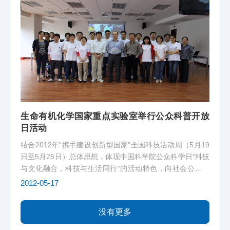
生命有机化学国家重点实验室举行公众科普开放
日活动
结合2012年“携手建设创新型国家”全国科技活动周（5月19
日至5月25日）总体思想，体现中国科学院公众科学日“科技
与文化融合，科技与生活同行”的活动特色，向社会公众普
及化学知识，增进社会公众对化学的了解。中科院上海有机
2012-05-17
所于2012年5月12日上午举办了“绚丽多彩的化学世界”主题
科普活动，邀请了枫林社...
没有更多