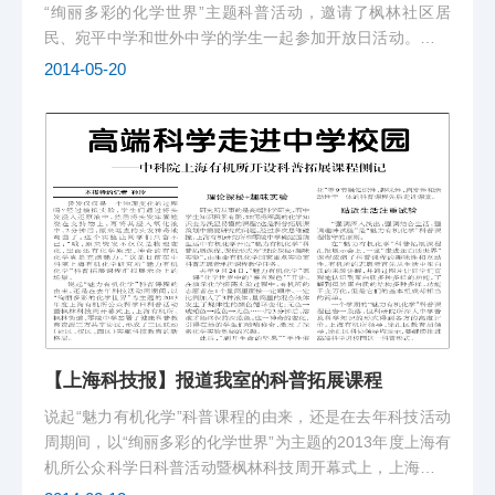
“绚丽多彩的化学世界”主题科普活动，邀请了枫林社区居
民、宛平中学和世外中学的学生一起参加开放日活动。我室
安排了丰富精彩的科普小实验。
2014-05-20
【上海科技报】报道我室的科普拓展课程
说起“魅力有机化学”科普课程的由来，还是在去年科技活动
周期间，以“绚丽多彩的化学世界”为主题的2013年度上海有
机所公众科学日科普活动暨枫林科技周开幕式上，上海有机
所、枫林街道、零陵中学签署了健康科普教育资源三方共享