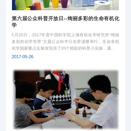
第六届公众科普开放日--绚丽多彩的生命有机化
学
5月20日，2017年度中国科学院上海有机化学研究所“绚丽
多彩的化学世界”主题公众科学日在君谋楼举行。生命有机
化学国家重点实验室安排了20个精彩的科普小实验，通过趣
味的化学实验给来访的1000多位同学和家长们展示了生命有
2017-05-26
机化学的奇妙和乐趣！王任小课题组展示的是“神奇的分子
模拟”。志愿者使用专业分...