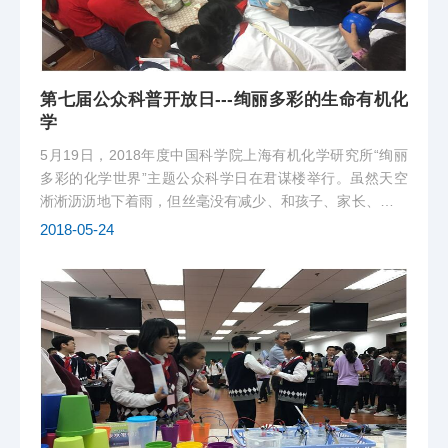
第七届公众科普开放日---绚丽多彩的生命有机化
学
5月19日，2018年度中国科学院上海有机化学研究所“绚丽
多彩的化学世界”主题公众科学日在君谋楼举行。虽然天空
淅淅沥沥地下着雨，但丝毫没有减少、和孩子、家长、和志
愿者们的热情。我们又迎来了一群聪明、可爱、好奇心十足
2018-05-24
的小朋友和家长。生命有机化学国家重点实验室安排了近20
个精彩的科普小实验，通过...