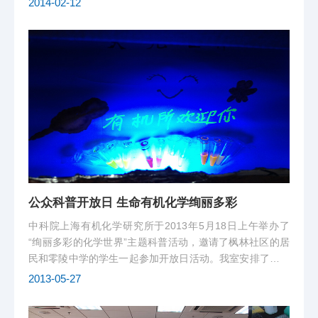
2014-02-12
协议，形成了三区联动（社区、校区、园区）实施科技教育
的新格局。
公众科普开放日 生命有机化学绚丽多彩
中科院上海有机化学研究所于2013年5月18日上午举办了
“绚丽多彩的化学世界”主题科普活动，邀请了枫林社区的居
民和零陵中学的学生一起参加开放日活动。我室安排了丰富
精彩的节目，每个节目前人头躜动，热闹非常。
2013-05-27