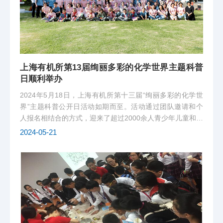
上海有机所第13届绚丽多彩的化学世界主题科普
日顺利举办
2024年5月18日，上海有机所第十三届“绚丽多彩的化学世
界”主题科普公开日活动如期而至。活动通过团队邀请和个
人报名相结合的方式，迎来了超过2000余人青少年儿童和家
长们，一同感受了化学的魅力。本次活动继续展现了化学学
2024-05-21
科的特色，“知识授予”与“动手体验”相结合，为公众呈现了
一个丰富多彩的化学世界...