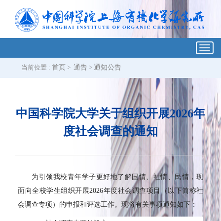
Toggl
navig
当前位置 :
首页
>
通告
>
通知公告
中国科学院大学关于组织开展2026年
度社会调查的通知
为引领我校青年学子更好地了解国情、社情、民情，现
面向全校学生组织开展2026年度社会调查项目（以下简称社
会调查专项）的申报和评选工作。现将有关事项通知如下：