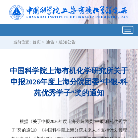
Toggl
navig
当前位置 :
首页
>
通告
>
通知公告
中国科学院上海有机化学研究所关于
申报2026年度上海分院团委“中银-科
苑优秀学子”奖的通知
根据《关于申报
2026年度上海分院团委“中银-科苑优秀学
子”奖的通知》《中国科学院上海分院未来人才支持计划管理