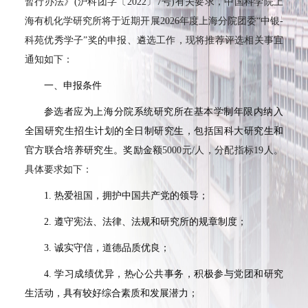
暂行办法》(沪科团字〔2022〕7号)有关要求，中国科学院上
海有机化学研究所将于近期开展2026年度上海分院团委“中银-
科苑优秀学子”奖的申报、遴选工作，现将推荐评选相关事宜
通知如下：
一、申报条件
参选者应为上海分院系统研究所在基本学制年限内纳入
全国研究生招生计划的全日制研究生，包括国科大研究生和
官方联合培养研究生。奖励金额
5000元/人，分配指标19人。
具体要求如下：
1. 热爱祖国，拥护中国共产党的领导；
2. 遵守宪法、法律、法规和研究所的规章制度；
3. 诚实守信，道德品质优良；
4. 学习成绩优异，热心公共事务，积极参与党团和研究
生活动，具有较好综合素质和发展潜力；