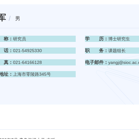
军
男
 称：
学 历：
研究员
博士研究生
 话：
职 务：
021-54925330
课题组长
 真：
电子邮件：
021-64166128
yangj@sioc.ac.
地址：
上海市零陵路345号