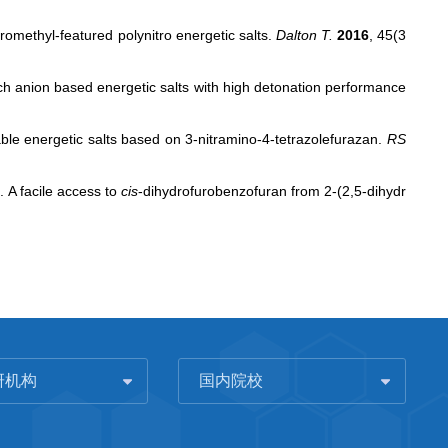
romethyl-featured polynitro energetic salts.
Dalton T.
2016
, 45(3
ch anion based energetic salts with high detonation performance
able energetic salts based on 3-nitramino-4-tetrazolefurazan.
RS
. A facile access to
cis
-dihydrofurobenzofuran from 2-(2,5-dihydr
研机构
国内院校