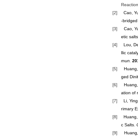
Reactio
[2]
Cao, Y
-bridged
[3]
Cao, Yu
etic salt
[4]
Lou, De
llic cat
mun.
20
[5]
Huang,
ged Dini
[6]
Huang, 
ation of
[7]
Li, Yin
rimary E
[8]
Huang, 
c Salts.
[9]
Huang,