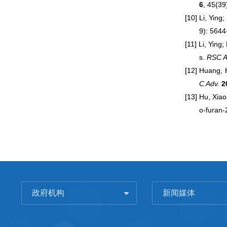
6
, 45(39
[10]
Li, Ying
9): 5644
[11]
Li, Ying
s.
RSC A
[12]
Huang, H
C Adv.
2
[13]
Hu, Xiao
o-furan-
政府机构
新闻媒体