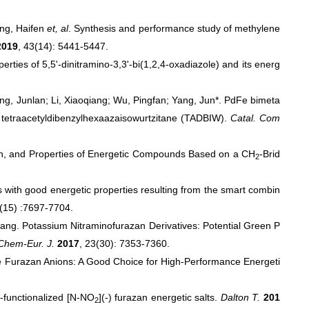
ang, Haifen
et, al
. Synthesis and performance study of methylene
2019
, 43(14): 5441-5447.
ties of 5,5'-dinitramino-3,3'-bi(1,2,4-oxadiazole) and its energ
ng, Junlan; Li, Xiaoqiang; Wu, Pingfan; Yang, Jun*. PdFe bimeta
d tetraacetyldibenzylhexaazaisowurtzitane (TADBIW).
Catal. Com
ion, and Properties of Energetic Compounds Based on a CH
-Brid
2
s with good energetic properties resulting from the smart combin
1(15) :7697-7704.
yang. Potassium Nitraminofurazan Derivatives: Potential Green P
Chem-Eur. J.
2017
, 23(30): 7353-7360.
e Furazan Anions: A Good Choice for High-Performance Energeti
-functionalized [N-NO
](-) furazan energetic salts.
Dalton T.
201
2