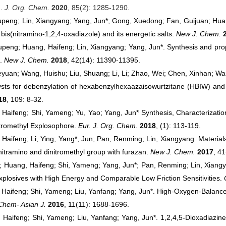
n.
J. Org. Chem.
2020
, 85(2): 1285-1290.
upeng; Lin, Xiangyang; Yang, Jun*; Gong, Xuedong; Fan, Guijuan; Hu
 bis(nitramino-1,2,4-oxadiazole) and its energetic salts.
New J. Chem.
peng; Huang, Haifeng; Lin, Xiangyang; Yang, Jun*. Synthesis and proper
s.
New J. Chem.
2018
, 42(14): 11390-11395.
yuan; Wang, Huishu; Liu, Shuang; Li, Li; Zhao, Wei; Chen, Xinhan; Wa
alysts for debenzylation of hexabenzylhexaazaisowurtzitane (HBIW) an
18
, 109: 8-32.
 Haifeng; Shi, Yameng; Yu, Yao; Yang, Jun* Synthesis, Characterizat
tromethyl Explosophore.
Eur. J. Org. Chem.
2018
, (1): 113-119.
Haifeng; Li, Ying; Yang*, Jun; Pan, Renming; Lin, Xiangyang. Material
 nitramino and dinitromethyl group with furazan.
New J. Chem.
2017
, 4
g; Huang, Haifeng; Shi, Yameng; Yang, Jun*; Pan, Renming; Lin, Xiang
xplosives with High Energy and Comparable Low Friction Sensitivities.
Haifeng; Shi, Yameng; Liu, Yanfang; Yang, Jun*. High-Oxygen-Balanc
Chem- Asian J.
2016
, 11(11): 1688-1696.
 Haifeng; Shi, Yameng; Liu, Yanfang; Yang, Jun*. 1,2,4,5-Dioxadiazine