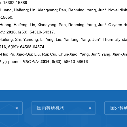
): 15382-15389.
; Huang, Haifeng; Lin, Xiangyang; Pan, Renming; Yang, Jun*. Novel dinit
-15650.
; Huang, Haifeng; Lin, Xiangyang; Pan, Renming; Yang, Jun*. Oxygen-ri
dv.
2016
, 6(59): 54310-54317.
aifeng; Shi, Yameng; Li, Ying; Liu, Yanfang; Yang, Jun*. Thermally st
016
, 6(69): 64568-64574.
-Hui; Pu, Xiao-Qiu; Liu, Rui; Cui, Chun-Xiao; Yang, Jun*; Yang, Xian-Jin
2-yl)-phenol.
RSC Adv.
2016
, 6(63): 58613-58616.
国内科研机构
国外科