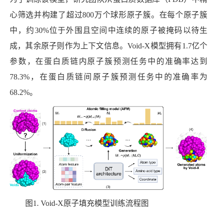
心筛选并构建了超过
800
万个球形原子簇。在每个原子簇
中，约
30%
位于外围且空间中连续的原子被掩码以待生
成，其余原子则作为上下文信息。
Void-X
模型拥有
1.7
亿个
参数，在蛋白质链内原子簇预测任务中的准确率达到
78.3%
，在蛋白质链间原子簇预测任务中的准确率为
68.2%
。
图
1. Void-X
原子填充模型训练流程图