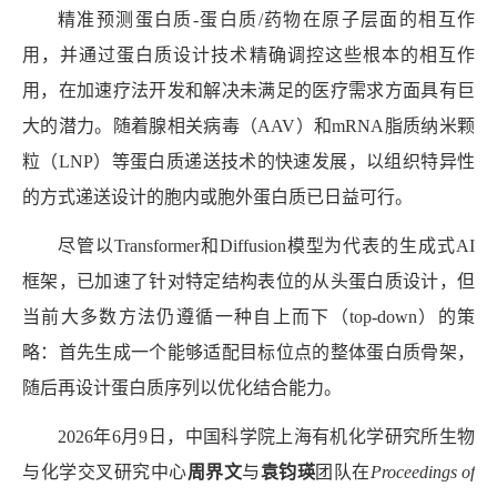
精准预测蛋白质
-
蛋白质
/
药物在原子层面的相互作
用，并通过蛋白质设计技术精确调控这些根本的相互作
用，在加速疗法开发和解决未满足的医疗需求方面具有巨
大的潜力。随着腺相关病毒（
AAV
）和
mRNA
脂质纳米颗
粒（
LNP
）等蛋白质递送技术的快速发展，以组织特异性
的方式递送设计的胞内或胞外蛋白质已日益可行。
尽管以
Transformer
和
Diffusion
模型为代表的生成式
AI
框架，已加速了针对特定结构表位的从头蛋白质设计，但
当前大多数方法仍遵循一种自上而下（
top-down
）的策
略：首先生成一个能够适配目标位点的整体蛋白质骨架，
随后再设计蛋白质序列以优化结合能力。
2026
年
6
月
9
日，中国科学院上海有机化学研究所生物
与化学交叉研究中心
周界文
与
袁钧瑛
团队在
Proceedings of