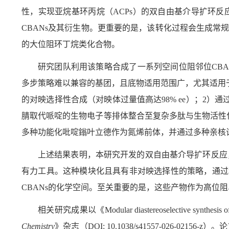
性，实现亚烷基环丙烷（
ACPs
）的双自由基介导扩环反
CBANs
及其衍生物。更重要的是，该转化过程会生成常
的大位阻环丁烷类化合物。
研究团队利用该策略合成了一系列空间位阻邻位
CBA
多步策略难以兼容的基团，且底物适用范围广，尤其适用
的对映选择性合成（对映体过量值高达
98% ee
）；
2
）通
腈取代哌啶的生物电子等排体整合至复杂多肽与生物活性
多种功能化吡啶鎓叶立德作为氮烯前体，并通过多种亲核
上述结果表明，本研究开发的双自由基介导扩环反应
有力工具。这种模块化且具有非对映选择性的策略，通过
CBANs
的化学空间。至关重要的是，这些产物作为高位阻
相关研究成果以《
Modular diastereoselective synthesis o
Chemistry
》杂志（
DOI: 10.1038/s41557-026-02156-z
）。论