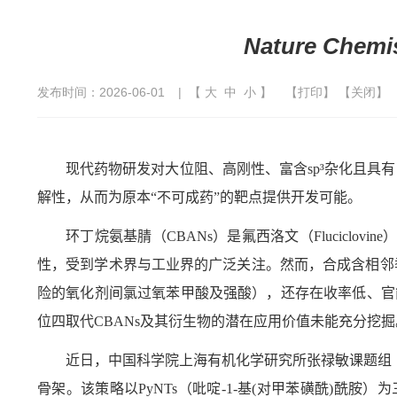
Nature Chemi
发布时间：2026-06-01
| 【
大
中
小
】
【
打印
】 【
关闭
】
现代药物研发
对大位阻、高刚性、富含
sp³
杂化且具有
解性，从而为原本“不可成药”的靶点提供开发可能。
环丁烷氨基腈（
CBANs
）是氟西洛文（
Fluciclovine
性，受到学术界与工业界的广泛关注。然而，合成含相邻
险的氧化剂间氯过氧苯甲酸及强酸），还存在收率低、官
位四取代
CBANs
及其衍生物的潜在应用价值未能充分挖掘
近日，中国科学院上海有机化学研究所张禄敏课题组
骨架。该策略以
PyNTs
（吡啶
-1-
基
(
对甲苯磺酰
)
酰胺）为