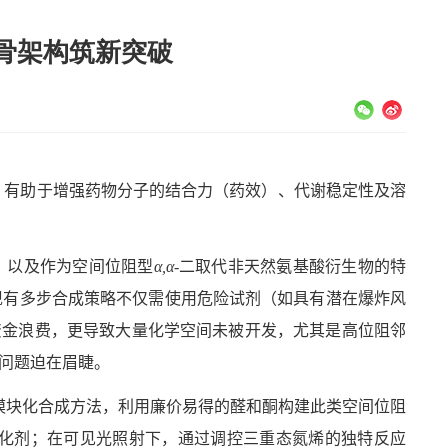
骨架构筑新突破
，有助于增强药物分子的结合力（药效）、代谢稳定性及溶
，以及作为空间位阻型
α,α
-
二取代非天然氨基酸衍生物的特
现有多步合成策略不仅需使用危险试剂（如具有潜在爆炸风
资金浪费，更导致大量化学空间未被开发，
尤其是高位阻邻
问题迫在眉睫。
模块化合成方法，利用廉价易得的醛和酮构建此类空间位阻
化剂；在可见光照射下，通过调控三重态氮烯的独特反应