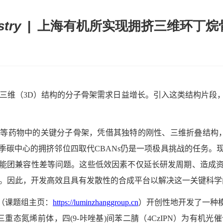
stry
| 上海有机所实现拥挤三维环丁烷
三维（
3D
）结构的分子骨架需求日益增长。引入这类结构片段
）等药物中的关键分子骨架，凭借其独特的刚性、三维折叠结构
季碳中心的拥挤邻位四取代
CBANs
仍是一项极具挑战的任务。
能团兼容性差等问题。这些低效因素不仅延长研发周期、造成
。因此，开发高效且具有发散性的合成平台以解决这一关键科学
（课题组主页：
https://luminzhanggroup.cn
）开创性地开发了一种
三重态氮烯前体，四
(9-
咔唑基
)
间苯二腈（
4CzIPN
）为有机光催