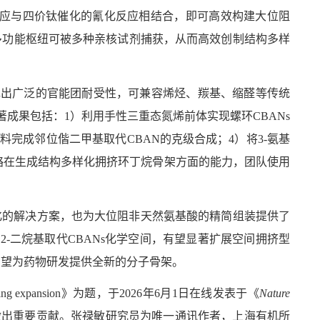
应与四价钛催化的氰化反应相结合，即可高效构建大位阻
多功能枢纽可被多种亲核试剂捕获，从而高效创制结构多样
现出广泛的官能团耐受性，可兼容烯烃、羰基、缩醛等传统
著成果包括：
1
）利用手性三重态氮烯前体实现螺环
CBANs
料完成邻位偕二甲基取代
CBAN
的克级合成；
4
）将
3-
氨基
略在生成结构多样化拥挤
环丁烷骨架
方面的能力，团队使用
化的解决方案，也为大位阻非天然氨基酸的精简组装提供了
,2-
二烷基取代
CBANs
化学空间，有望显著扩展空间拥挤型
有望为药物研发提供全新的分子骨架。
ring expansion
》为题，于
2026
年
6
月
1
日在线发表于《
Nature
做出重要贡献。
张禄敏研究员为唯一通讯作者，上海有机所