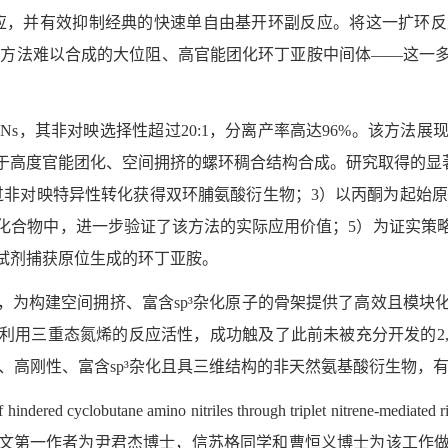
应，并有效抑制经典的快速单自由基开环副反应。将这一扩环反
规方法难以合成的大位阻、高官能团化环丁亚胺中间体——这一
Ns
，其非对映选择性超过
20:1
，分离产率高达
96%
。该方法展
于高度官能团化、空间拥挤的螺环稠合结构合成。研究取得的显
过非对映特异性转化获得双环脯氨酸衍生物；
3
）以丙酮为起始原
化合物中，进一步验证了该方法的实际应用
价值；
5
）
为证实策
试剂捕获原位生成的环丁亚胺。
，为构建空间拥挤、富含
sp³
杂化原子的骨架提供了
高效且模块
利用三重态氮烯的反应活性，成功触及了此前未被充分开发的
2
、高刚性、富含
sp³
杂化且具三维结构的非天然氨基酸衍生物，
f hindered cyclobutane amino nitriles through triplet nitrene-mediated 
文第一作者为尹君杰博士，信苏格同学和曹恒义博士为该工作