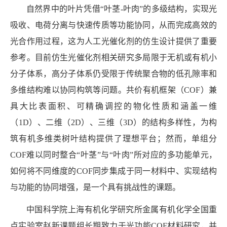
自然界中的叶片凭借“叶茎
-
叶肉”的多级结构，实现光
吸收、电荷分离与快速传质等功能协同，从而完成高效的
光合作用过程，这为人工光催化剂的仿生设计提供了重要
参考。目前仿生光催化剂相关研究多局限于无机或有机小
分子体系，高分子体系仍受限于传统聚合物的低孔隙率和
多维结构难以协同构筑等问题。共价有机框架（
COF
）兼
具大比表面积、可精确调控的物化性质和涵盖一维
（
1D
）、二维（
2D
）、三维（
3D
）的结构多样性，为构
筑有机多维类树叶结构提供了理想平台；然而，单组分
COF
难以同时整合“叶茎”与“叶肉”所对应的多功能单元，
如何将不同维度的
COF
同步集成于同一材料中、实现结构
与功能的协同增强，是一个具有挑战性的课题。
中国科学院上海有机化学研究所金属有机化学全国重
点实验室赵新课题组长期致力于光功能
COF
材料研究，并