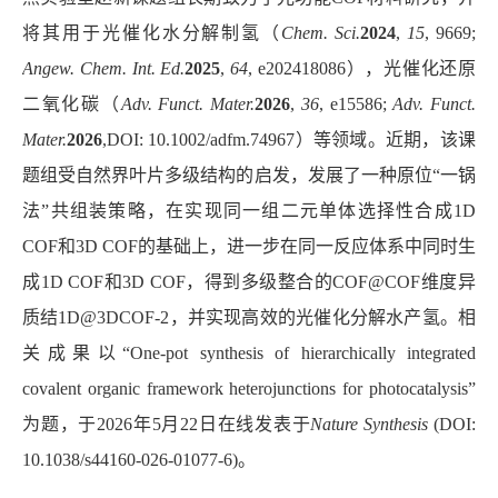
将其用于光催化水分解制氢（
Chem. Sci.
2024
,
15
, 9669;
Angew. Chem. Int. Ed.
2025
,
64
, e202418086
），光催化还原
二氧化碳（
Adv. Funct. Mater.
2026
,
36
, e15586;
Adv. Funct.
Mater.
2026
,
DOI: 10.1002/adfm.74967
）等领域。近期，该课
题组受自然界叶片多级结构的启发，发展了一种原位“一锅
法”共组装策略，在实现同一组二元单体选择性合成
1D
COF
和
3D COF
的基础上，进一步在同一反应体系中同时生
成
1D COF
和
3D COF
，得到多级整合的
COF@COF
维度异
质结
1D@3DCOF-2
，并实现高效的光催化分解水产氢。相
关成果以“
One-pot synthesis of hierarchically integrated
covalent organic framework heterojunctions for photocatalysis”
为题，
于
2026
年
5
月
22
日
在线发表于
Nature Synthesis
(DOI:
10.1038/s44160-026-01077-6)
。