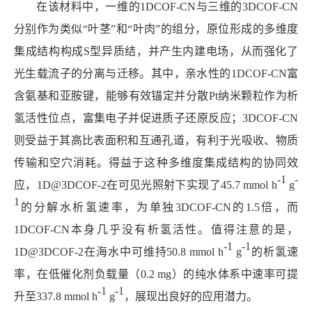
在该材料中，一维的
1DCOF-CN
与三维的
3DCOF-CN
分别作为类似“叶茎”和“叶肉”的组分，原位形成的多维度
集成结构构成
S
型异质结，并产生内建电场，从而强化了
光生载流子的分离与迁移。其中，亲水性的
1DCOF-CN
富
含氨基和亚胺键，能够有效锚定并分散
Pt
纳米颗粒作为析
氢活性位点，富集电子并促进质子还原反应；
3DCOF-CN
则受益于其高比表面积和互通孔道，有利于光吸收、物质
传输和空穴消耗。得益于这种多维度集成结构的协同效
-1
-
应，
1D@3DCOF-2
在可见光照射下实现了
45.7 mmol h
g
1
的分解水析氢速率，为单独
3DCOF-CN
的
1.5
倍，而
1DCOF-CN
本身几乎没有析氢活性。值得注意的是，
-1
-1
1D@3DCOF-2
在海水中可维持
50.8 mmol h
g
的析氢速
率，在低催化剂负载量（
0.2 mg
）的纯水体系中速率可提
-1
-1
升至
337.8 mmol h
g
，展现出良好的应用潜力。