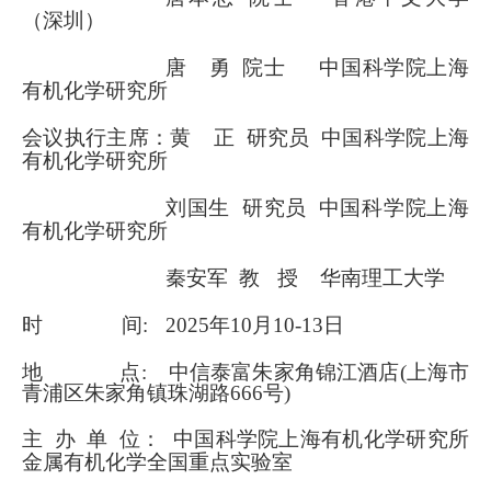
（深圳）
唐 勇 院士 中国科学院上海
有机化学研究所
会议执行主席：
黄 正 研究员 中国科学院上海
有机化学研究所
刘国生 研究员 中国科学院上海
有机化学研究所
秦安军 教
授
华南理工大学
时
间:
2025
年
10
月
1
0
-
1
3
日
地
点:
中信泰富朱家角锦江酒店
(
上海市
青浦区朱家角镇珠湖路
666
号
)
主 办 单 位：
中国科学院上海有机化学研究所
金属有机化学全国重点实验室