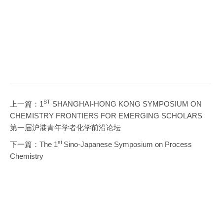
ST
上一篇：
1
SHANGHAI-HONG KONG SYMPOSIUM ON
CHEMISTRY FRONTIERS FOR EMERGING SCHOLARS
第一届沪港青年学者化学前沿论坛
st
下一篇：
The 1
Sino-Japanese Symposium on Process
Chemistry