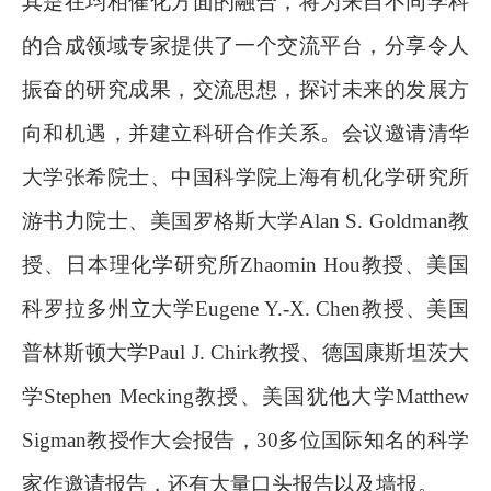
其是在均相催化方面的融合，将为来自不同学科
的合成领域专家提供了一个交流平台，分享令人
振奋的研究成果，交流思想，探讨未来的发展方
向和机遇，并建立科研合作关系。
会议邀请
清华
大学张希院士、
中国科学院
上海有机化学研究所
游书力院士、美国罗格斯大学
Alan S. Goldman
教
授、日本理化学研究所
Zhaomin Hou
教授、美国
科罗拉多州立大学
Eugene Y.-X. Chen
教授、美国
普林斯顿大学
Paul J. Chirk
教授、德国康斯坦茨大
学
Stephen Mecking
教授、美国犹他大学
Matthew
Sigman
教授作大会报告
，
30
多位国际知名的科学
家作
邀请
报告，还有大量口头报告以及墙报。