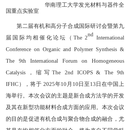
华南理工大学发光材料与器件全
国重点实验室
第二届有机和高分子合成国际研讨会
暨
第九
nd
届国际均相催化论坛（
The 2
International
Conference on Organic and Polymer Synthesis
&
The 9th International Forum on Homogeneous
Catalysis
，缩写
The 2nd ICOPS
&
The 9th
IFHC
），
将于
2025
年
10
月
10
日至
13
日
在中国上
海举行。
本次会议的主题是新合成方法学的开发
及其在新型功能材料合成方面的应用。本次会议
的目的是促进有机合成与聚合物合成的融合，尤