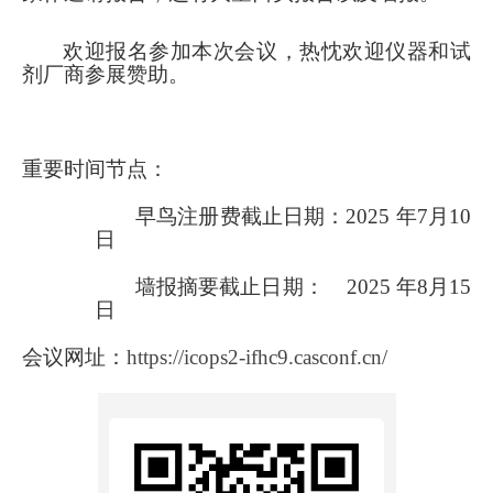
欢迎报名
参加
本次会议
，热忱欢迎仪器和试
剂厂商参展赞助。
重要时间节点：
早鸟注册费截止日期：
2025
年
7
月
10
日
墙报
摘要截止日期：
2025
年
8
月
15
日
会议网址
：
https://icops2-ifhc9.casconf.cn/