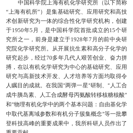
中国科学院上海有机化学研究所（以下简称
“上海有机所”）是集基础研究、应用研究和高技
术创新研究为一体的综合性化学研究机构，
创建
于
1950
年
5
月，是
中国科学院
首批成立的
15
个研
究所之一
，前身是建立于
1928
年
7
月的前中央研
究院化学研究所。从开展抗生素和高分子化学的
研究起步，经过
70
多年
几代人艰苦创业、奋力拼
搏，在以有机化学研究为中心的基础研究、应用
研究与高新技术开发、人才培养等
方面均取得令
人瞩目的成就。在我国
两弹一星
研制、
人工合
“
”
“
成牛胰岛素、人工合成酵母丙氨酸转移核糖核酸
”
和
物理有机化学中的两个基本问题：自由基化学
“
中取代基离域参数和有机分子簇集概念
等一批攀
”
登科技高峰的重要成果中，我所科研人员作出了
重要贡献。