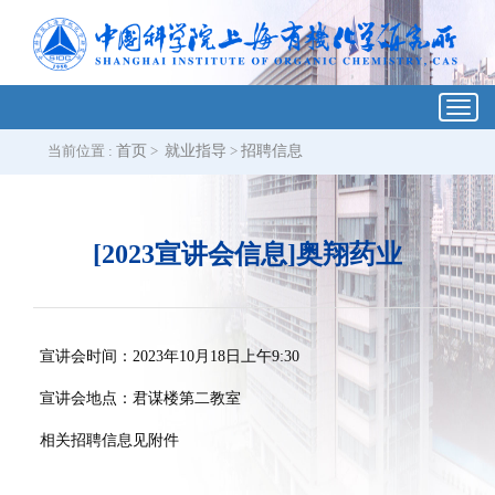
Toggl
navig
当前位置 :
首页
>
就业指导
>
招聘信息
[2023宣讲会信息]奥翔药业
宣讲会时间：
2023
年
10
月
18
日上午
9:30
宣讲会地点：君谋楼第二教室
相关招聘信息见附件