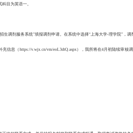
试科目为英语一。
生招生调剂服务系统”填报调剂申请。在系统中选择“上海大学-理学院”，调剂专
ttps://v.wjx.cn/vm/eoL3dtQ.aspx），我所将在4月