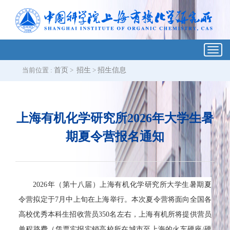
Toggl
navig
当前位置 :
首页
>
招生
>
招生信息
上海有机化学研究所2026年大学生暑
期夏令营报名通知
2026年（第十八届）上海有机化学研究所大学生暑期夏
令营拟定于7月中上旬在上海举行。本次夏令营将面向全国各
高校优秀本科生招收营员350名左右，上海有机所将提供营员
单程路费（凭票实报实销高校所在城市至上海的火车硬座/硬