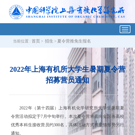
Toggl
navig
当前位置 :
首页
>
招生
>
夏令营推免生报名
2022年上海有机所大学生暑期夏令营
招募营员通知
2022
年（第十四届）上海有机化学研究所大学生暑期夏
令营活动拟定于
7
月中旬举行。本次夏令营将面向全国各高校
优秀本科生接收营员约
300
名，具体活动方式视疫情形势另行
通知。