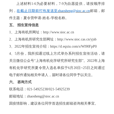
上述材料
1-6
为必要材料，
7-9
为自愿提供，请按顺序排
列，
在截止日期前打包发送至
zhaosheng@sioc.ac.cn
邮箱，邮
件主题：夏令营申请
-
姓名
-
学校名称。
五、
招生宣传信息
1
、上海有机所网址：
http://www.sioc.ac.cn
2
、上海有
机所研究生部网址：
http://www.sioc.cas.cn/yjsb
3
、
2022
年招生宣传
介绍：
https://d.eqxiu.com/s/Wl90FpP0
4
、
5
月份，我所拟通过线上方式举办系列招生宣传活动，请
关注微信公众号
“上海有机化学研究所研究生部”。
2022
年上海
有机化学研究所夏令营入选名单拟于
6
月
20
日
~25
日之间通过
电子邮件通知相关申请人，届时请各位同学予以关注。
六、
咨询方式
联系电话：
021-54925238/021-54925239
邮箱地址：
zhaosheng@sioc.ac.cn
因疫情影响，建议各位同学首选招生邮箱咨询相关事宜。