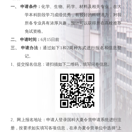
一、
申请条件：
化学、生物、药学、材料及相关专业，在大
学本科阶段学习成绩优秀，有较好的科研潜力，对我
所各专业具有浓厚兴趣，预计可以获得所在高校推荐
免试资格。
二、
申请时间：
6
月
15
日前
三、
申请办法：
通过如下
1
和
2
两种方式进行报名和信息登
记。
1
、提交报名信息：请扫描如下二维码，填写问卷信息。
2
、网上报名地址：申请人登录国科大夏令营申请系统进行注
册，按要求如实填写各项信息，在承办夏令营单位中选择
“上