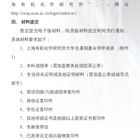
海有机化学研究所”。（网址
http://zxsq.ucas.ac.cn/login/index/sc
）
四、
材料提交
暂定提交电子版材料，纸质版材料提交时间另行通知，
具体材料要求如下：
1
、上海有机化学研究所大学生暑期夏令营申请表
（附件
1
）
2
、本科成绩单（需加盖教务处或院系公章）
3
、专业排名证明或其他证明材料（需加盖公章或辅导员
签字）
4
、英语四级
/
六级成绩单复印件
5
、身份证复印件
6
、学生证复印件
7
、其他等级证书及校级以上获奖证书复印件
8
、专家推荐信
9
、已发表论文或出版物复印件