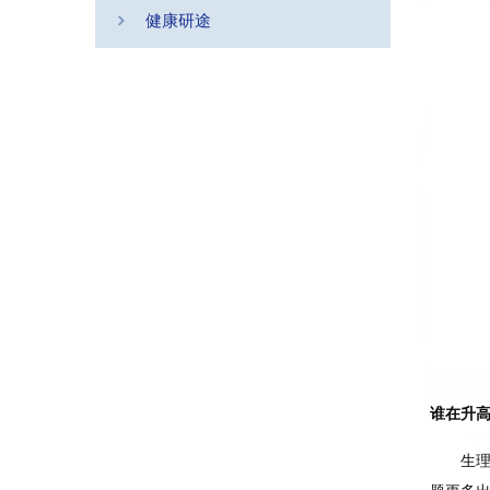
健康研途
谁在升
生