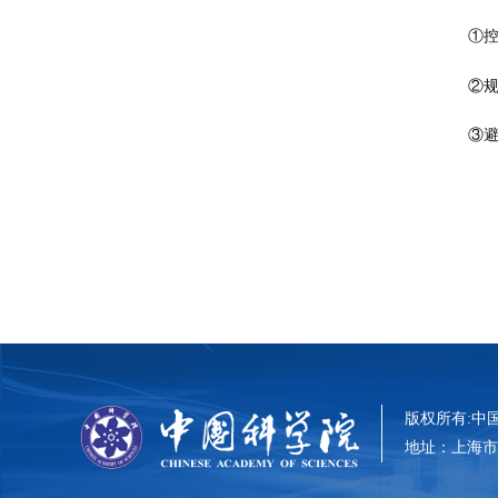
①
②
③
版权所有:中国科
地址：上海市零