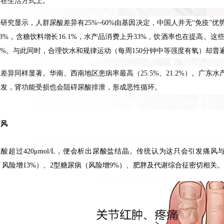
出在生活方式上。
研究显示，人群尿酸差异有25%~60%由基因决定，中国人并无“免疫”
4.3%，含糖饮料增长16.1%，水产品消费上升33%，饮酒率也在提高
106%。与此同时，合理饮水和规律运动（每周150分钟中等强度有氧）
差异同样显著。华南、西南地区患病率最高（25.5%、21.2%）。广
高发，肾功能受损也会阻碍尿酸排泄，形成恶性循环。
痛风
尿酸超过
420μmol/L，便会析出尿酸盐结晶。传统认为这只会引发
dL，风险增13%）、2型糖尿病（风险增9%）、肥胖及代谢综合征密切相关。