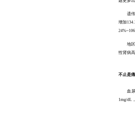
题更多
遗传
增加13
24%~
地区
性肾病
不止是
血
1mg/