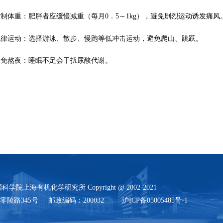
控制体重：肥胖者应缓慢减重（每月
0．5～1kg），避免剧烈运动诱发痛
规律运动：选择游泳、散步、慢跑等低冲击运动，避免爬山、跳跃。
避免熬夜：睡眠不足会干扰尿酸代谢。
学院上海有机化学研究所 Copyright @ 2002-2021
陵路345号 邮政编码：200032 沪ICP备05005485号-1