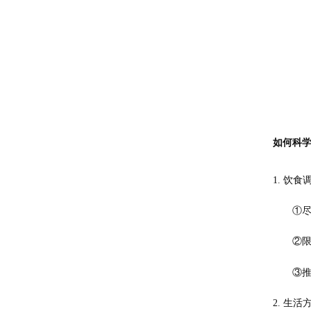
如何科
1. 饮食
①
②
③
2. 生活