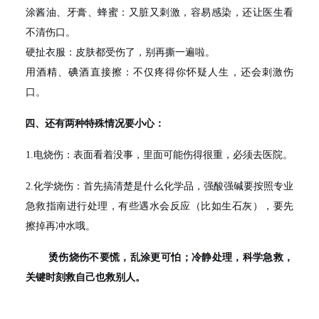
涂酱油、牙膏、蜂蜜
：又脏又刺激，容易感染，还让医生看
不清伤口。
硬扯衣服：皮肤都受伤了，别再撕一遍啦。
用酒精、碘酒直接擦：不仅疼得你怀疑人生，还会刺激伤
口。
四、
还有两种特殊情况要小心：
1.
电烧伤
：表面看着没事，里面可能伤得很重，必须去医院。
2.
化学烧伤
：首先搞清楚是什么化学品，强酸强碱要按照专业
急救指南进行处理，有些遇水会反应（比如生石灰），要先
擦掉再冲水哦。
烫伤烧伤不要慌，乱涂更可怕；冷静处理，科学急救，
关键时刻救自己也救别人。