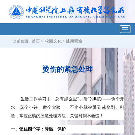
Toggl
navig
当前位置 :
首页
>
校园文化
>
健康研途
烫伤的紧急处理
生活工作学习中，总有那么些“手滑”的时刻——倒个开
水、烹个小饪、做个实验，一不小心就被烫到或烧到。别
急，掌握正确的应急处理方法，关键时刻不会慌！
一、
记住四个字：降温
、
保护