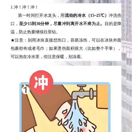
1.
冲！冲！冲！
第一时间打开水龙头，用
流动的冷水（15~25℃）
冲洗伤
口，
至少15到30分钟，
尽量冲到离开水不疼为止
。
目的是降
温，防止热量继续往里钻。
★注意：别用冰块直接怼伤口，容易冻伤，可以在冰块外面
包裹纱布或者毛巾；如果烫伤面积很大（比如整个手掌），
可以泡在冷水里，但注意保暖，别冻着。