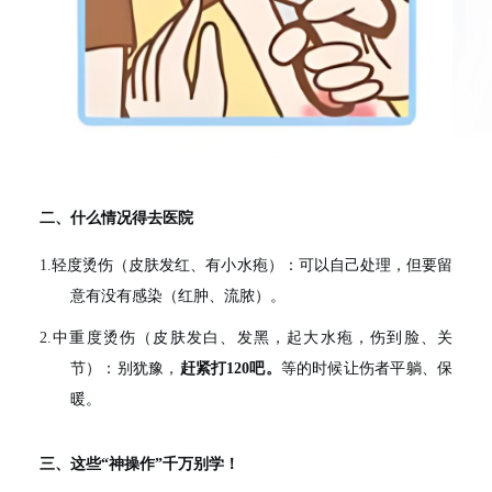
二、什么情况得去医院
1.
轻度烫伤
（皮肤发红、有小水疱）：可以自己处理，但要留
意有没有感染（红肿、流脓）。
2.
中重度烫伤
（皮肤发白、发黑，起大水疱，伤到脸、关
节）：别犹豫，
赶紧打120吧。
等的时候让伤者平躺、保
暖。
三、这些“神操作”千万别学！