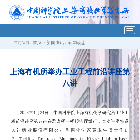
Toggl
navig
当前位置 :
首页
>
新闻快讯
>
新闻动态
上海有机所举办工业工程前沿讲座第
八讲
2026年4月24日，中国科学院上海有机化学研究所工业工
程前沿讲座第八讲在君谋楼一楼报告厅举行，本次讲座特邀
贝达药业股份有限公司首席化学家黄卫生博士作题
为“Tackling Resistance Mutations in Kinase Inhibitor-based