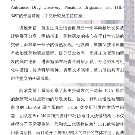
Anticancer Drug Discovery: Ponatinib, Brigatinib, and THE-
349”的专题讲座，丁克研究员主持讲座。
讲座开篇，黄卫生博士结合自身三十余年药物研发实战
经验展开分享，明确指出：药物研发的核心在于科学方法的
突破，而非单一分子的偶然发现。他强调，当前AI技术虽能
有效加速药物研发流程、提升研发效率，但并未改变药物研
发的底层逻辑，进而勉励在场青年科研人员，务必夯实有机
化学基础，传承科研精神、勇攀技术高峰，努力做出具有划
时代意义的科研成果。
随后黄博士系统分享了其主持研发的三款获 FDA 批准
的激酶靶向抗癌药物的研发历程。首先，针对由慢性粒细胞
白血病 Bcr-Abl 融合蛋白的 T315I 突变所引发的耐药性问
题，团队在Bcr-Abl抑制剂设计中巧妙地引入炔键结构，不仅
使得分子不需要像第一代和第二代药物依赖与T315的氢键作
用获得活性，而且避开了与体积增大的I315的立体冲突，促成