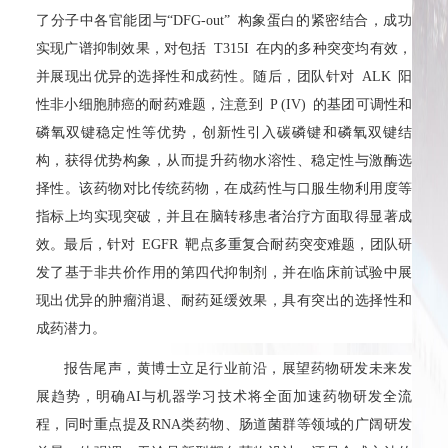
了分子中各官能团与“DFG-out” 构象蛋白的紧密结合，成功
实现广谱抑制效果，对包括 T315I 在内的多种突变均有效，
并展现出优异的选择性和成药性。随后，团队针对 ALK 阳
性非小细胞肺癌的耐药难题，注意到 P (IV) 的基团可调性和
磷氧双键稳定性等优势，创新性引入碳磷键和磷氧双键结
构，获得优势构象，从而提升药物水溶性、稳定性与激酶选
择性。该药物对比传统药物，在成药性与口服生物利用度等
指标上均实现突破，并且在脑转移患者治疗方面取得显著成
效。最后，针对 EGFR 靶点多重复合耐药突变难题，团队研
发了基于非共价作用的第四代抑制剂，并在临床前试验中展
现出优异的肿瘤消退、耐药延缓效果，具有突出的选择性和
成药潜力。
报告尾声，黄博士立足行业前沿，展望药物研发未来发
展趋势，明确AI与机器学习技术将全面加速药物研发全流
程，同时重点提及RNA类药物、肠道菌群等领域的广阔研发