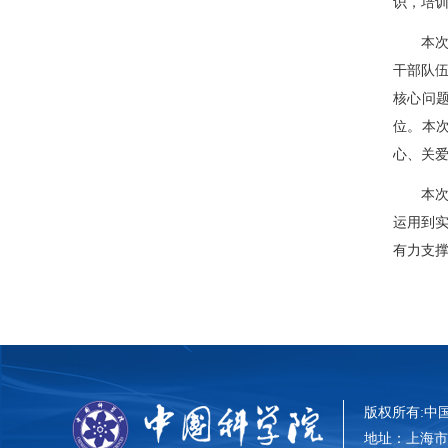
识，培
本
干部队
核心问
位。本
心、关爱
本
运用到
有力支
版权所有:中国科
地址：上海市零