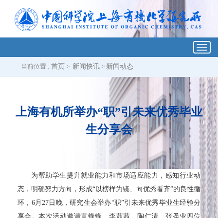
Toggl
navig
当前位置 :
首页
>
新闻快讯
>
新闻动态
上海有机所举办“职”引未来优秀毕业
生分享会
为帮助学生提升就业能力和市场适应能力，感知行业动
态，明确努力方向，形成“以榜样为镜、向优秀看齐”的良性循
环，6月27日晚，研究生会举办“职”引未来优秀毕业生经验分
享会。本次活动邀请黄锋锋、李茜茜、陶仁清、张圣业四位