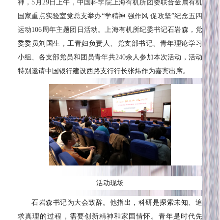
神，
5
月
29
日上午，中国科学院上海有机所团委联合金属有机
国家重点实验室党总支举办“学精神 强作风 促攻坚”纪念五四
运动
106
周年主题团日活动。
上海有机所纪委书记石岩森，党
委委员刘国生，工青妇负责人、党支部书记、青年理论学习
小组、各支部党员和团员青年共
240余人参加本次活动，活动
特别邀请中国银行建设西路支行行长张炜作为嘉宾出席。
活动现场
石岩森书记为大会致辞。他
指出，
科研是探索未知、追
求真理的过程，需要创新精神和家国情怀。青年是时代先