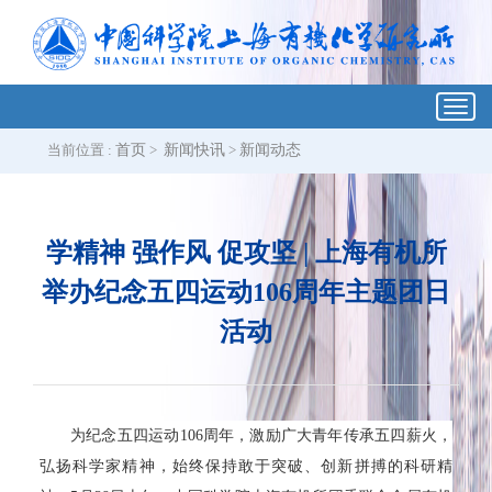
Toggl
navig
当前位置 :
首页
>
新闻快讯
>
新闻动态
学精神 强作风 促攻坚 | 上海有机所
举办纪念五四运动106周年主题团日
活动
为纪念五四运动
106
周年，激励广大青年传承五四薪火，
弘扬科学家精神，始终保持敢于突破、创新拼搏的科研精