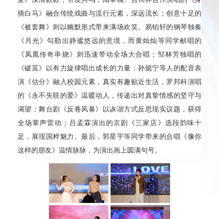
骑白马》融合传统戏曲与流行元素，深远流长；创意十足的
《被套舞》则以幽默形式带来满场欢笑。易铂轩的钢琴独奏
《月光》勾勒出静谧悠远的意境，而黄灿灿等同学献唱的
《凤凰传奇串烧》则迅速带动全场大合唱；邹林芳独唱的
《破茧》以有力旋律唱出成长的力量；孙懿宁等人的配音表
演《估分》融入校园元素，真实有趣贴近生活，罗邦科演唱
的《永不失联的爱》温暖动人，传递出对真挚情感的坚守与
渴望；舞台剧《反卷风暴》以诙谐方式反思现实议题，获得
全场掌声雷动；吕孟霖演出的京剧《三家店》选段韵味十
足，展现国粹魅力。最后，郭星宇等同学带来的合唱《像你
这样的朋友》温情脉脉，为演出画上圆满句号。