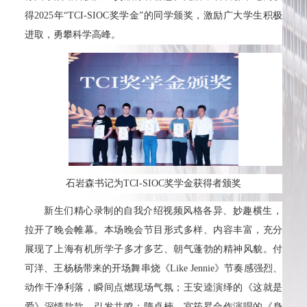
得2025年“TCI-SIOC奖学金”的同学颁奖，激励广大学生积极
进取，勇攀科学高峰。
石岩森书记为TCI-SIOC奖学金获得者颁奖
新生们精心录制的自我介绍视频风格各异、妙趣横生，
拉开了晚会帷幕。本场晚会节目形式多样、内容丰富，充分
展现了上海有机所学子多才多艺、朝气蓬勃的精神风貌。付
可洋、王杨杨带来的开场舞串烧《Like Jennie》节奏感强烈、
动作干净利落，瞬间点燃现场气氛；王安逵演绎的《这就是
爱》深情款款，引发共鸣；隋卓楠、宫筠昇合作演唱的《身