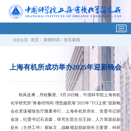
Toggl
navig
当前位置 :
首页
>
新闻快讯
>
首页新闻
上海有机所成功举办2025年迎新晚会
秋风送爽，丹桂飘香。9月26日晚，中国科学院上海有机
化学研究所“青春经纬间·理想越星海”2025年“TCI之夜”迎新晚
会在君谋楼报告厅隆重举行。上海有机所所长、党委书记胡
金波，纪委书记石岩森，研究生部主任王娟，人力资源处副
处长（主持工作）蒋咏文，战略规划部副部长王蕾蕾，科研