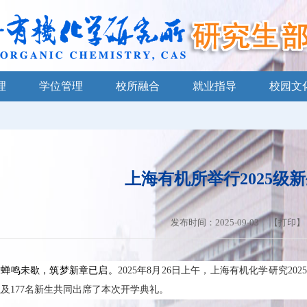
理
学位管理
校所融合
就业指导
校园文
上海有机所举行2025级
发布时间：2025-09-03 【
打印
】
末蝉鸣未歇，筑梦新章已启。
2025年8月26日上午，上海有机化学研究
及177名新生共同出席了本次开学典礼。