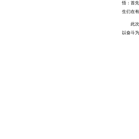
悟：首
生们在
此
以奋斗