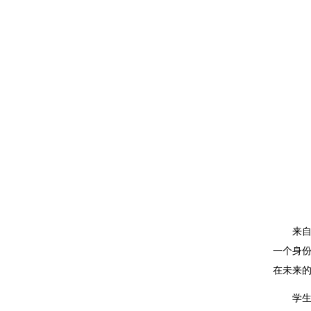
来
一个身
在未来
学