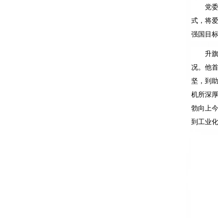
党
式，将
强国目
升
况。他
坚，到
机所深
勃向上今
到工业