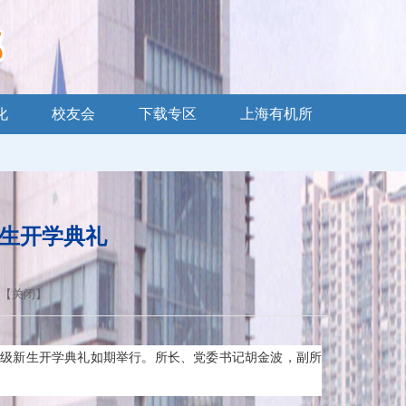
化
校友会
下载专区
上海有机所
新生开学典礼
 【
关闭
】
2025级新生开学典礼如期举行。所长、党委书记胡金波，副所