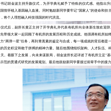
委书记胡金波主持升旗仪式，为开学典礼赋予了特殊的仪式感。他指出升
爱国情怀植入基因融入血液。同时勉励新同学要牢记“国家人”的使命和担
标，将个人理想融入科技强国的时代洪流。
旗仪式后，副所长黄正主持了开学典礼并代表有机所向全体新生致欢迎辞
首先带领大家一起回顾了有机所的发展历程和历史成就。他强调有机所始
助力“两弹一星”任务，再到青蒿素的鉴定与合成，每一项成就的背后都是
厚的历史积淀和敢于拼搏的精神力量。随后他围绕组织架构、人才队伍、
天。着眼下之发展，向未来谋新局，胡金波所长还详述了有机所立足“基
化示范的贯通式研究的发展规划。最后他鼓励新同学要接过前辈手中的接