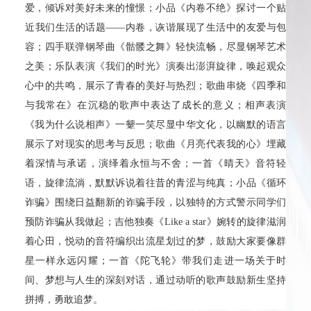
爱，倾诉对美好未来的憧憬；小品《内卷不绝》探讨一个贴
近我们生活的话题——内卷，诙谐展现了生活中的友爱与包
容；四手联弹钢琴曲《骷髅之舞》轻快流畅，尽显钢琴艺术
之美；乐队表演《我们的时光》演奏出澎湃旋律，唤起观众
心中的共鸣，展示了青春的美好与热烈；歌曲串烧《四季和
与我常在》在沉稳的歌声中表达了成长的意义；相声表演
《我为什么说相声》一颦一笑尽显中华文化，以幽默的语言
展示了对现实的思考与反思；歌曲《月亮代表我的心》埋藏
着深情与承诺，演绎着永恒与不舍；一首《晴天》音符轻
语，旋律流淌，默默诉说着往昔的青涩与纯真；小品《循环
诈骗》围绕日益翻新的诈骗手段，以独特的方式警示同学们
预防诈骗从我做起；吉他独奏《Like a star》婉转的旋律滋润
着心田，悦动的音符编织出流星划过的梦，鼓励大家要像群
星一样永远闪耀；一首《陀飞轮》带我们走进一场关于时
间、梦想与人生的深刻对话，通过动听的歌声鼓励新生坚持
拼搏，勇敢追梦。