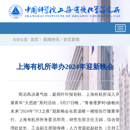
Toggl
navig
当前位置 :
首页
>
新闻快讯
>
首页新闻
上海有机所举办2024年迎新晚会
雨后风凉暑气收，庭梧叶叶报初秋。上海有机所深入开
展青年“大思政”系列活动，9月27日晚，“青春逐梦时▪扬帆向
未来”2024年“TCI之夜”迎新晚会在君谋楼一楼报告厅隆重举
行。上海有机所所务委员邓亮，研究生部主任王娟，综合管
理处处长、工会副主席陆海峰，人力资源处副处长（主持工