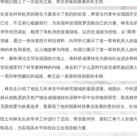
，带我们踏上了一次追光之旅。本次讲座由唐勇所长主持。
先生首先对有机所的新生力量表示了热烈的欢迎，希望当代青年在我国开
为己任，不忘初心砥砺前行，为实现科技强国梦贡献自己的力量。林先生
的求学经历讲起，梳理了有机所的发展脉络。以历史成就为经线，从“两弹
的突破，通过一张张老照片和旧资料，向同学们展示了老一辈有机所人的
精神的本色和底色。以人物故事为纬线，向我们展示了老一辈有机所人如
之中，最终将论文写在祖国的大地上，将科研成果转化为推动社会进步和
们切实感受到了科学家精神的内核，体会到了什么是时代追光者民族赶路
了一系列举世瞩目的成就，树立起一座座科技创新的丰碑。
后，林先生介绍了他近几年来在中药研究领域的最新进展。他指出，中药
选择从他熟悉的天然产物合成领域转向深耕中药中化学物质研究，取其精
的无限热爱与执着追求，更展现了他对国家科技事业发展的责任担当，生
勇院士对林先生的学术工作进行了总结，寄语新同学、新职工将个人价值
技制高点，为实现高水平科技自立自强贡献力量。