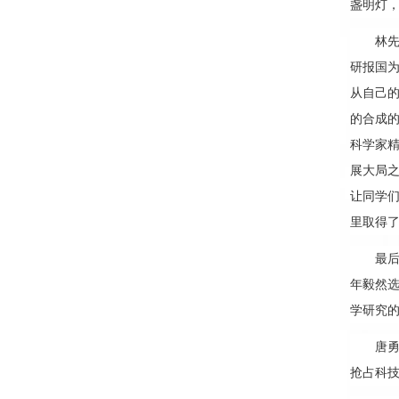
盏明灯
林
研报国
从自己
的合成
科学家
展大局
让同学
里取得
最
年毅然
学研究
唐
抢占科