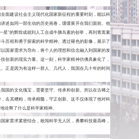
启全面建设社会主义现代化国家新征程的重要时刻，能以科
的讲述如同一部生动的历史画卷，缓缓展开在我们面前。他
一星”的辉煌成就到人工合成牛胰岛素的创举，再到青蒿素
奋斗历程和勇于探索的科学精神。透过褪色的影像，展示了
何以国家需求为导向，将个人的理想和信念融入到国家的发
科技创新的现实力量。这一刻，科学家精神仿佛具象化了，
人。正是因为有这样一群人、几代人，我国在几十年的时间
是我国的文化瑰宝，需要坚守、传承和创新。所以在古稀之
华，去其糟粕，传承精髓，守正创新。这不仅体现了他对科
动地诠释了什么是科学家精神。
与国家需求紧密结合，敢闯科学无人区，勇攀科技最高峰，