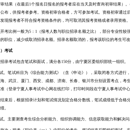
审结果（在最后1个报名日报名的报考者应在当天及时查询初审结果）。各
网公布，供报考者参考。资格初审合格者，方可参加考试。资格初审通过
节发现报考者不符合报考资格条件的，均可取消其报考资格或者录用资格
试开考比例一般为5：1（报考人数与职位招录名额之比），部分专业性较
例的职位，减少或取消招录名额。招录名额取消的，报考该职位的考生可
三）考试
招录考试包含笔试和面试，满分各150分，由宁夏区委组织部统一组织。
.笔试。笔试科目为《综合能力测试》（含《申论》），采取闭卷方式进行
上海、武汉、厦门、西安、成都、济南、长春、银川市分别设置考点，考
为准（登录宁夏人事考试中心网在线打印，打印时间段在宁夏人事考试中
试结束后，根据招录计划和笔试情况划定合格分数线，笔试成绩低于合格
成绩。
.面试。主要测查考生综合分析能力、组织协调能力、信息获取能力和解决