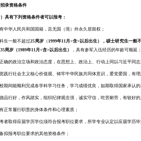
、招录资格条件
一）具有下列资格条件者可以报考：
具有中华人民共和国国籍，且无国（境）外永久居留权；
本科生一般不超过
25
周岁
（
1999
年
11
月
<
含
>
以后出生），硕士研究生一般
过
35
周岁（
1989
年
11
月
<
含
>
以后出生）
，具有参军入伍经历的年龄可顺延
.有正确的政治立场和政治态度，在思想上、政治上、行动上同以习近平同
.自觉践行社会主义核心价值观、铸牢中华民族共同体意识，爱党爱国，有
.在校期间能顺利完成各学科学习任务，学习成绩优良，如期取得国家承认
.道德品行好，作风踏实，组织纪律观念强，诚实守信，吃苦耐劳，有较好
具有正常履行职责的身体条件和心理素质；
.报考者取得应届学历学位须符合报考职位要求，所学专业认定以应届学历
具备拟报考职位要求的其他资格条件；