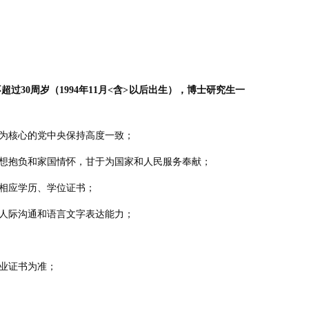
不超过
30
周岁（
1994
年
11
月
<
含
>
以后出生），博士研究生一
；
志为核心的党中央保持高度一致；
理想抱负和家国情怀，甘于为国家和人民服务奉献；
的相应学历、学位证书；
的人际沟通和语言文字表达能力；
毕业证书为准；