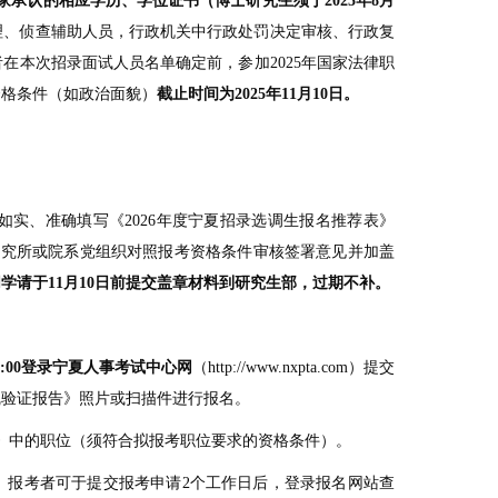
家承认的相应学历、学位证书（博士研究生须于
2025
年
8
月
理、侦查辅助人员，行政机关中行政处罚决定审核、行政复
在本次招录面试人员名单确定前，参加2025年国家法律职
资格条件（如政治面貌）
截止时间为
2025
年
11
月
10
日。
如实、准确填写《2026年度宁夏招录选调生报名推荐表》
研究所或院系党组织对照报考资格条件审核签署意见并加盖
同学请于
11
月
10
日前提交盖章材料到研究生部，过期不补。
:00
登录宁夏人事考试中心网
（http://www.nxpta.com）提交
线验证报告》照片或扫描件进行报名。
》中的职位（须符合拟报考职位要求的资格条件）。
。报考者可于提交报考申请2个工作日后，登录报名网站查