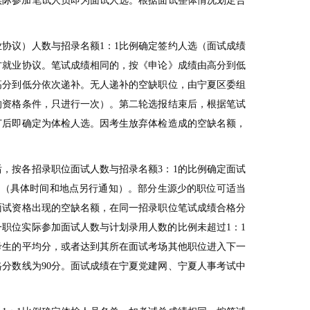
实际参加笔试人员即为面试人选。根据面试整体情况划定合
协议）人数与招录名额1：1比例确定签约人选（面试成绩
方就业协议。笔试成绩相同的，按《申论》成绩由高分到低
高分到低分依次递补。无人递补的空缺职位，由宁夏区委组
的资格条件，只进行一次）。第二轮选报结束后，根据笔试
订后即确定为体检人选。因考生放弃体检造成的空缺名额，
，按各招录职位面试人数与招录名额3：1的比例确定面试
试（具体时间和地点另行通知）。部分生源少的职位可适当
面试资格出现的空缺名额，在同一招录职位笔试成绩合格分
职位实际参加面试人数与计划录用人数的比例未超过1：1
考生的平均分，或者达到其所在面试考场其他职位进入下一
分数线为90分。面试成绩在宁夏党建网、宁夏人事考试中