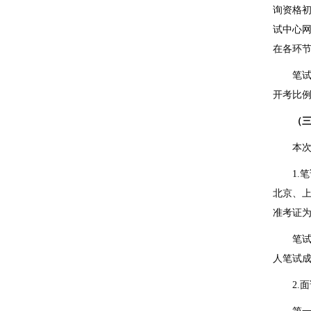
询资格初
试中心
在各环
笔
开考比
（
本次
1
北京、
准考证
笔
人笔试
2