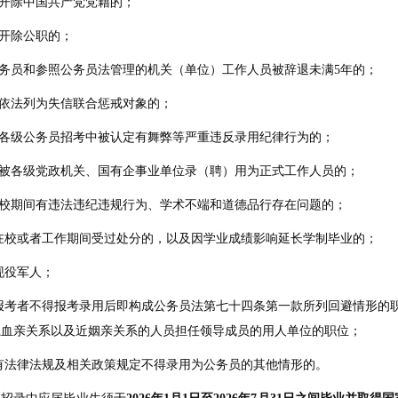
被开除中国共产党党籍的；
被开除公职的；
公务员和参照公务员法管理的机关（单位）工作人员被辞退未满5年的；
被依法列为失信联合惩戒对象的；
在各级公务员招考中被认定有舞弊等严重违反录用纪律行为的；
已被各级党政机关、国有企事业单位录（聘）用为正式工作人员的；
在校期间有违法违纪违规行为、学术不端和道德品行存在问题的；
.在校或者工作期间受过处分的，以及因学业成绩影响延长学制毕业的；
.现役军人；
2.报考者不得报考录用后即构成公务员法第七十四条第一款所列回避情形
系血亲关系以及近姻亲关系的人员担任领导成员的用人单位的职位；
.有法律法规及相关政策规定不得录用为公务员的其他情形的。