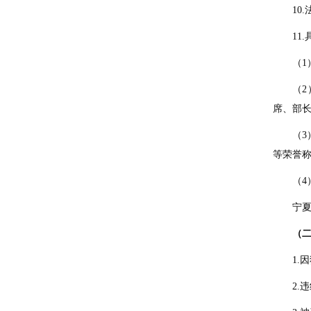
10
11
（
（
席、部
（
等荣誉
（4
宁
（
1.
2.