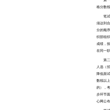
第
格分数
笔
须达到
分的顺
织部组
成绩，
在同一
第
人选（
降低面
数线以
的），
步环节
心网公