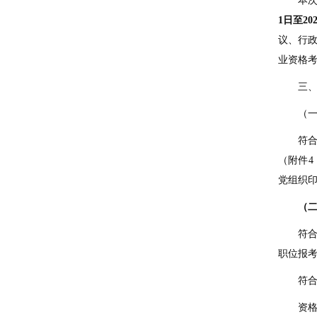
本
1
日至
20
议、行政
业资格
三
（
符
（附件
党组织
（
符
职位报
符
资