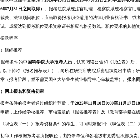
次招录中应届毕业生须于
2026
年
1
月
1
日至
2026
年
7
月
31
日之间毕业并取得国
26
年
7
月
31
日之间取得）
。报考法院系统法官助理，检察院系统检察官助
裁决、法律顾问职位，应当取得报考职位适用的法律职业资格证书；或者
考试、成绩达到报考职位要求资格证书相应合格分数线。职位要求的其他
、招录程序
一）组织推荐
合报考条件的
中国科学院大学报考人员
，认真阅读公告和《职位表》后，
4，以下简称《报名推荐表》），向所在研究所或院系党组织提出申请；
印章（报考阶段，暂不需要国科大毕业生就业指导中心审核盖章）。
报名
二）网上报名和资格初审
合报考条件的报考者通过组织推荐后，于
2025
年
11
月
10
日
9:00
至
11
月
17
日
18
考申请，上传经学校推荐、审核盖章的《报名推荐表》及《教育部学籍在
合《职位表（一）》报考资格条件的考生，可同时兼报1个《职位表（二）
格初审工作根据报考者所报职位，由招录单位和各地级市党委组织部负责