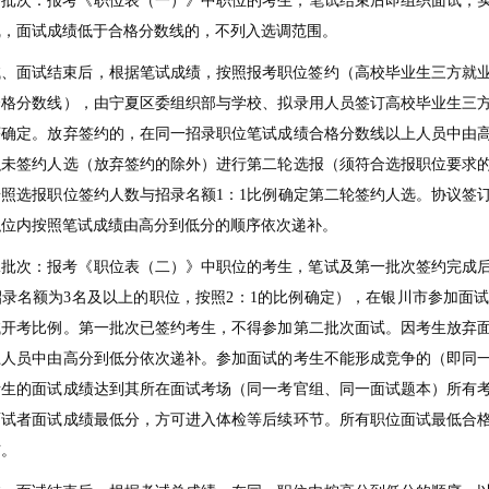
一批次：报考《职位表（一）》中职位的考生，笔试结束后即组织面试，
线，面试成绩低于合格分数线的，不列入选调范围。
试、面试结束后，根据笔试成绩，按照报考职位签约（高校毕业生三方就业
合格分数线），由宁夏区委组织部与学校、拟录用人员签订高校毕业生三
序确定。放弃签约的，在同一招录职位笔试成绩合格分数线以上人员中由
织未签约人选（放弃签约的除外）进行第二轮选报（须符合选报职位要求
按照选报职位签约人数与招录名额1：1比例确定第二轮签约人选。协议签
职位内按照笔试成绩由高分到低分的顺序依次递补。
二批次：报考《职位表（二）》中职位的考生，笔试及第一批次签约完成后
招录名额为3名及以上的职位，按照2：1的比例确定），在银川市参加面
试开考比例。第一批次已签约考生，不得参加第二批次面试。因考生放弃
上人员中由高分到低分依次递补。参加面试的考生不能形成竞争的（即同一
考生的面试成绩达到其所在面试考场（同一考官组、同一面试题本）所有
面试者面试成绩最低分，方可进入体检等后续环节。所有职位面试最低合格
布。