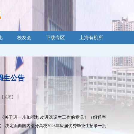
化
校友会
下载专区
上海有机所
调生公告
 【
关闭
】
《关于进一步加强和改进选调生工作的意见》（组通字
究，决定面向国内部分高校2026年应届优秀毕业生招录一批