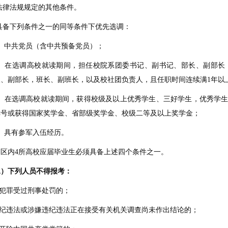
.法律法规规定的其他条件。
.具备下列条件之一的同等条件下优先选调：
1）中共党员（含中共预备党员）；
2）在选调高校就读期间，担任校院系团委书记、副书记、部长、副部长
长、副部长，班长、副班长，以及校社团负责人，且任职时间连续满1年以
3）在选调高校就读期间，获得校级及以上优秀学生、三好学生，优秀学
称号或获得国家奖学金、省部级奖学金、校级二等及以上奖学金；
）具有参军入伍经历。
夏区内4所高校应届毕业生必须具备上述四个条件之一。
二）下列人员不得报考：
因犯罪受过刑事处罚的；
违纪违法或涉嫌违纪违法正在接受有关机关调查尚未作出结论的；