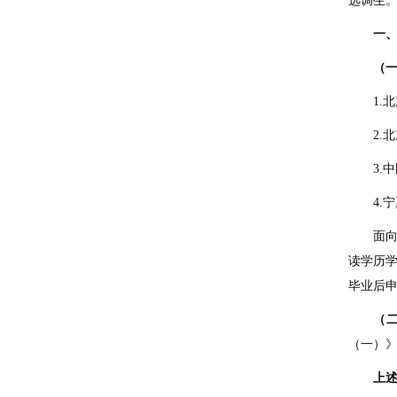
选调生
一
（
1.
2.
3.
4.
面
读学历
毕业后
（
（一）》
上