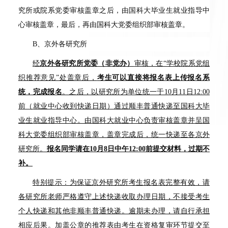
究所或院系党委审核盖章之后，由国科大毕业生就业指导中
心审核盖章，最后，再由国科大党委组织部审核盖章。
B、京外各研究所
经
京外各研究所党委（非党办）
审核，在“学校院系党组
织推荐意见”处盖章后，
考生可以直接将报名表上传报名系
统，完成报名
。之后，以研究所为单位统一于10月11日12:00
前（就业中心收到快递日期）通过顺丰普通快递至国科大毕
业生就业指导中心。由国科大就业中心负责审核盖章并呈国
科大党委组织部审核盖章，盖章完成后，统一快递至各京外
研究所。
报名同学请在
10
月
8
日中午
12:00
前提交材料，过期不
补。
特别提示：为保证京外研究所考生报名表完整有效，请
各研究所老师严格遵守上述快递收取办理日期，不接受考生
个人快递和其他非顺丰普通快递。逾期未办理，请自行承担
相应后果。
加盖公章的推荐表由考生在资格复审环节提交至