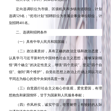
定向选调职位为市级、区级机关和乡镇街道职位，计划
选调529名；“优培计划”招聘职位为市属企事业单位职位，计
划招聘401名。
二、选调和招聘条件
（一）具有中华人民共和国国籍；
（二）政治素质好，具有正确的政治立场和政治态度，
认真学习习近平新时代中国特色社会主义思想，能够深刻领
悟“两个确立”的决定性意义，增强“四个意识”、坚定“四个自
信”、做到“两个维护”，自觉在思想上政治上行动上同以习近
平同志为核心的党中央保持高度一致；
（三）自觉践行社会主义核心价值观，爱党爱国，有理
想抱负和家国情怀，甘于为国家和人民服务奉献；
（四）作风朴实，诚实守信，吃苦耐劳，有较好的人际