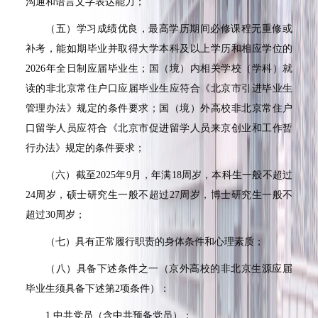
沟通和语言文字表达能力；
（五）学习成绩优良，最高学历期间必修课程无重修或
补考，能如期毕业并取得大学本科及以上学历和相应学位的
2026年全日制应届毕业生；国（境）内相关学校（学科）就
读的非北京常住户口应届毕业生应符合《北京市引进毕业生
管理办法》规定的条件要求；国（境）外高校非北京常住户
口留学人员应符合《北京市促进留学人员来京创业和工作暂
行办法》规定的条件要求；
（六）截至2025年9月，年满18周岁，本科生一般不超过
24周岁，硕士研究生一般不超过27周岁，博士研究生一般不
超过30周岁；
（七）具有正常履行职责的身体条件和心理素质；
（八）具备下述条件之一（京外高校的非北京生源应届
毕业生须具备下述第2项条件）：
1.中共党员（含中共预备党员）；