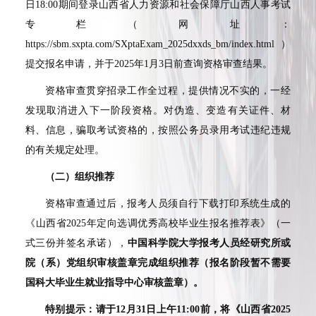
日
18:00
期间登录山西省人力资源和社会保障厅山西人事考试
专栏（网址：
https://sbm.sxpta.com/SXptaExam_2025dxxds_bm/index.html
）
提交报名申请，并于
2025
年
1
月
3
日前查询资格审查结果。
资格审查贯穿招录工作全过程，提供情况不实的，一经
发现取消进入下一阶段资格。对伪造、变造有关证件、材
料、信息，骗取考试资格的，按照公务员录用考试违纪违规
的有关规定处理。
（二）组织推荐
资格审查通过后，报考人员须自行下载打印系统生成的
《山西省
2025
年定向选调优秀高校毕业生报名推荐表》（一
式三份并签名承诺），
中国科学院大学报考人员经研究所或
院（系）党组织审核盖章完成组织推荐（报名阶段暂不需要
国科大毕业生就业指导中心审核盖章）。
特别提示：请于
12
月
31
日上午
11:00
前，将《山西省
2025