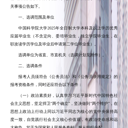
关事项公告如下。
一、选调范围及单位
中国科学院大学
2025
年全日制大学本科及以上学历优秀
应届毕业生（不含定向、委培毕业生，独立学院毕业生，在
职攻读学历学位及毕业后申请第二学位毕业生）。
选调单位为省直、市直机关（选调计划见附件）。
二、选调条件
报考人员须符合《公务员法》和《公务员录用规定》的
报考资格条件，同时还应符合以下条件：
（一）政治素质好，认真学习习近平新时代中国特色社
会主义思想，坚定捍卫“两个确立”，坚决做到“两个维护”，在
思想上政治上行动上同以习近平同志为核心的党中央保持高
度一致，自觉践行社会主义核心价值观，有政治使命感和远
大抱负，甘于为国家和人民服务奉献，服从组织分配。