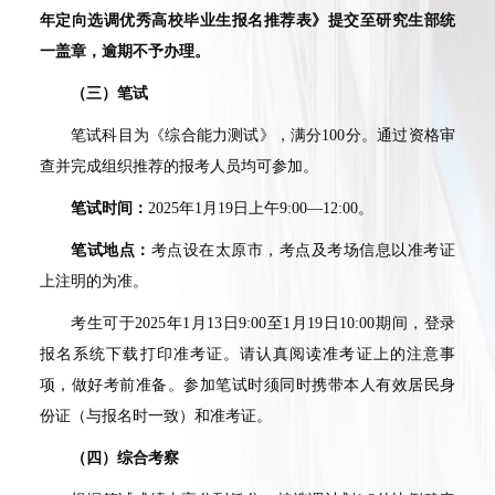
年定向选调优秀高校毕业生报名推荐表》提交至研究生部统
一盖章，逾期不予办理。
（三）笔试
笔试科目为《综合能力测试》，满分
100
分。通过资格审
查并完成组织推荐的报考人员均可参加。
笔试时间：
2025
年
1
月
19
日上午
9:00
—
12:00
。
笔试地点：
考点设在太原市，考点及考场信息以准考证
上注明的为准。
考生可于
2025
年
1
月
13
日
9:00
至
1
月
19
日
10:00
期间，登录
报名系统下载打印准考证。请认真阅读准考证上的注意事
项，做好考前准备。参加笔试时须同时携带本人有效居民身
份证（与报名时一致）和准考证。
（四）综合考察