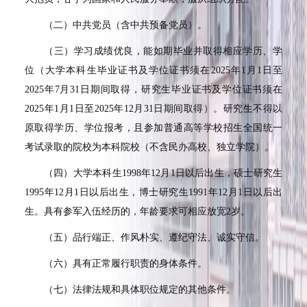
（二）中共党员（含中共预备党员）。
（三）学习成绩优良，能如期毕业并取得相应学历、学
位（大学本科生毕业证书及学位证书须在
2025
年
1
月
1
日至
2025
年
7
月
31
日期间取得，研究生毕业证书及学位证书须在
2025
年
1
月
1
日至
2025
年
12
月
31
日期间取得）。研究生不得以
原取得学历、学位报考，且参加普通高等学校招生全国统一
考试录取的院校为本科院校（不含民办高校、独立学院）。
（四）大学本科生
1998
年
12
月
1
日以后出生，硕士研究生
1995
年
12
月
1
日以后出生，博士研究生
1991
年
12
月
1
日以后出
生。具有参军入伍经历的，年龄要求可相应放宽
2
岁。
（五）品行端正、作风朴实、遵纪守法、诚实守信。
（六）具有正常履行职责的身体条件。
（七）法律法规和具体职位规定的其他条件。