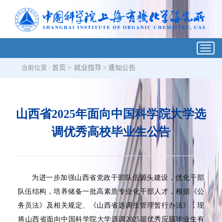
Toggl
navig
当前位置 :
首页
>
就业指导
>
通知公告
山西省2025年面向中国科学院大学选
调优秀高校毕业生公告
为进一步加强山西省党政干部队伍源头建设，优化干部
队伍结构，培养储备一批高素质专业化干部人才，根据《公
务员法》及相关规定、《山西省选调生管理暂行办法》，现
将山西省面向中国科学院大学选调
2025
届优秀应届毕业生有