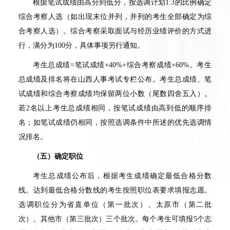
根据笔试成绩由高分到低分，按选调计划
1:3
的比例确定
综合考察人选（如出现末位并列，并列的考生全部确定为综
合考察人选）。综合考察采取面试与经历业绩评价的方式进
行，满分为
100
分，具体事项另行通知。
考生总成绩
=
笔试成绩×
40%+
综合考察成绩×
60%
。考生
总成绩及排名将在山西人事考试专栏公布。考生总成绩、笔
试成绩和综合考察成绩均保留两位小数（尾数四舍五入）。
若
2
名以上考生总成绩相同，按笔试成绩由高到低的顺序排
名；如笔试成绩仍相同，按照选调条件中所述的优先选调情
况排名。
（五）确定职位
考生总成绩公布后，根据考生成绩确定最低合格分数
线。达到最低合格分数线的考生按照职位表要求填报志愿。
选调职位分为省直单位（第一批次）、太原市（第二批
次）、其他市（第三批次）三个批次。每个考生可填报
5
个志