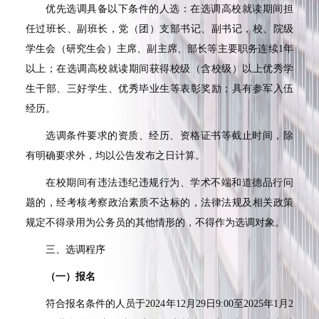
优先选调具备以下条件的人选：在选调高校就读期间担
任过班长、副班长，党（团）支部书记、副书记，校、院级
学生会（研究生会）主席、副主席、部长等主要职务连续
1
年
以上；在选调高校就读期间获得校级（含校级）以上优秀学
生干部、三好学生、优秀毕业生等表彰奖励；具有参军入伍
经历。
选调条件要求的资质、经历、资格证书等截止时间，除
有明确要求外，均以公告发布之日计算。
在校期间有违法违纪违规行为、学术不端和道德品行问
题的，经考核考察政治素质不达标的，法律法规及相关政策
规定不得录用为公务员的其他情形的，不得作为选调对象。
三、选调程序
（一）报名
符合报名条件的人员于
2024
年
12
月
29
日
9:00
至
2025
年
1
月
2