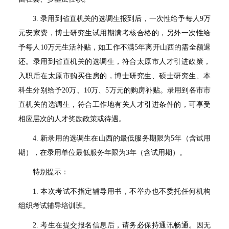
3.
录用到省直机关的选调生报到后，一次性给予每人
9
万
元安家费，博士研究生试用期满考核合格的，另外一次性给
予每人
10
万元生活补贴，如工作不满
5
年离开山西的需全额退
还。录用到省直机关的选调生，符合太原市人才引进政策，
入职后在太原市购买住房的，博士研究生、硕士研究生、本
科生分别给予
20
万、
10
万、
5
万元的购房补贴。录用到各市市
直机关的选调生，符合工作地有关人才引进条件的，可享受
相应层次的人才奖励政策或待遇。
4.
新录用的选调生在山西的最低服务期限为
5
年（含试用
期），在录用单位最低服务年限为
3
年（含试用期）。
特别提示：
1.
本次考试不指定辅导用书，不举办也不委托任何机构
组织考试辅导培训班。
2.
考生在提交报名信息后，请务必保持通讯畅通。因无