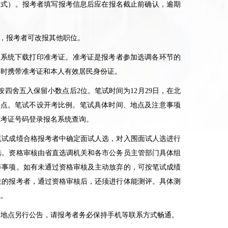
格式）。报考者填写报考信息后应在报名截止前确认，逾期
，报考者可改报其他职位。
名系统下载打印准考证。准考证是报考者参加选调各环节的
同时携带准考证和本人有效居民身份证。
按四舍五入保留小数点后
2
位。笔试时间为
12
月
29
日，在北
地点。笔试不设开考比例。笔试具体时间、地点及注意事项
准考证号码登录报名系统查询。
笔试成绩合格报考者中确定面试人选，对入围面试人选进行
选。资格审核由省直选调机关和各市公务员主管部门具体组
等事项。如有未通过资格审核及主动放弃的，可按笔试成绩
位的报考者，通过资格审核后，还须进行体能测评。具体测
试。
地点另行公告，请报考者务必保持手机等联系方式畅通。