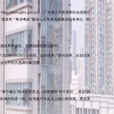
（
https://www.gdzz.gov.cn
）、广东省人力资源和社会保障厅
“广东发布”“粤讲粤政”微信公众号查阅具体的招考单位、职
应届优秀毕业生。选调高校范围见附件
2
。
于
2025
年
9
月
30
日前取得。定向培养、委托培养、在职培养
毕业生不列入选调对象范围。
个确立”的决定性意义，自觉增强“四个意识”，坚定“四
中央保持高度一致，自觉践行社会主义核心价值观，爱党爱