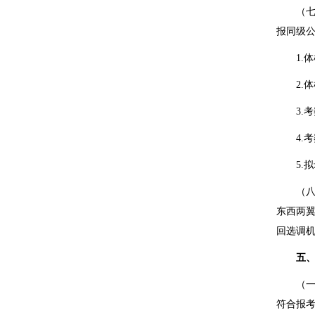
（七）
报同级
1.
体
2.
体
3.
考
4.
考
5.
拟
（八）
东西两
回选调
五、
（一）
符合报