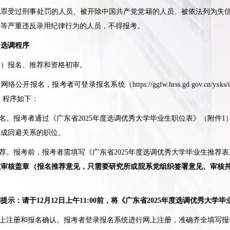
受过刑事处罚的人员、被开除中国共产党党籍的人员、被依法列为失信
弊等严重违反录用纪律行为的人员，不得报考。
选调程序
报名、推荐和资格初审。
络公开报名，报考者可登录报名系统（
https://ggfw.hrss.gd.gov.cn/yxks/
，程序如下：
名。报考者通过《广东省
2025
年度选调优秀大学毕业生职位表》（附件
1
构成回避关系的职位。
荐。报考前，报考者需填写《广东省
2025
年度选调优秀大学毕业生推荐表
织审核盖章（报名推荐意见，只需要研究所或院系党组织签署意见、审核
别提示：请于
12
月
12
日上午
11:00
前，将《广东省
2025
年度选调优秀大学毕
上注册和报名确认。报考者登录报名系统进行网上注册，准确齐全填写报