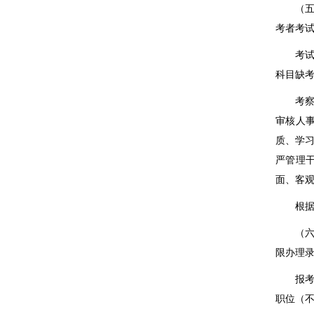
（五）
考者考
考试综
科目缺
考察按
审核人
质、学
严管理
面、客
根据职
（六）
限办理
报考职
职位（