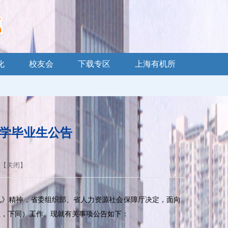
化
校友会
下载专区
上海有机所
大学毕业生公告
 【
关闭
】
见》精神，省委组织部、省人力资源社会保障厅决定，面向
位，下同）工作。现就有关事项公告如下：