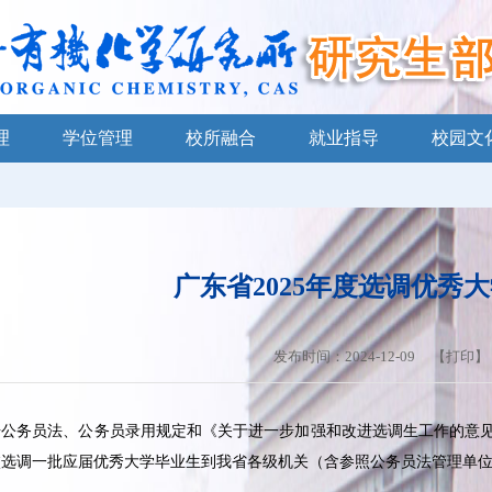
理
学位管理
校所融合
就业指导
校园文
广东省2025年度选调优秀
发布时间：2024-12-09 【
打印
】
据公务员法、公务员录用规定和《关于进一步加强和改进选调生工作的意
校选调一批应届优秀大学毕业生到我省各级机关（含参照公务员法管理单