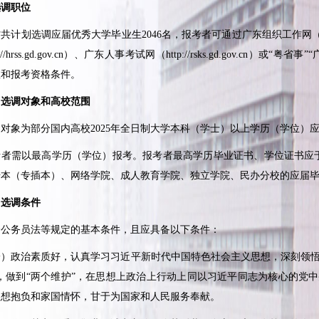
选调职位
计划选调应届优秀大学毕业生
2046
名，报考者可通过广东组织工作网
://hrss.gd.gov.cn
）、广东人事考试网（
http://rsks.gd.gov.cn
）或“粤省事”
数和报考资格条件。
调对象和高校范围
象为部分国内高校
2025
年全日制大学本科（学士）以上学历（学位）
需以最高学历（学位）报考。报考者最高学历毕业证书、学位证书应
升本（专插本）、网络学院、成人教育学院、独立学院、民办分校的应届
选调条件
务员法等规定的基本条件，且应具备以下条件：
政治素质好，认真学习习近平新时代中国特色社会主义思想，深刻领悟“两
”，做到“两个维护”，在思想上政治上行动上同以习近平同志为核心的党
理想抱负和家国情怀，甘于为国家和人民服务奉献。