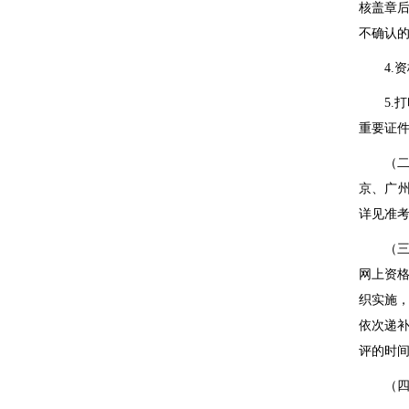
核盖章
不确认
4.
资
5.
打
重要证
（二）
京、广
详见准
（三）
网上资
织实施
依次递
评的时
（四）