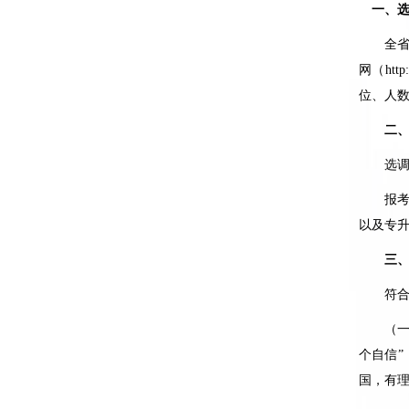
一、
全省共
网（
http
位、人
二、选
选调对
报考者
以及专
三、
符合公
（一）
个自信
国，有