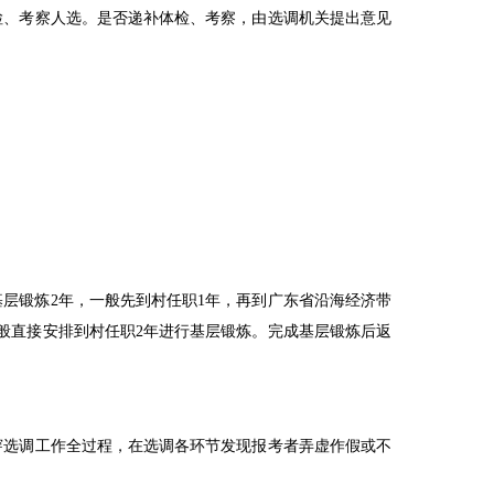
、考察人选。是否递补体检、考察，由选调机关提出意见
基层锻炼
2
年，一般先到村任职
1
年，再到广东省沿海经济带
般直接安排到村任职
2
年进行基层锻炼。完成基层锻炼后返
选调工作全过程，在选调各环节发现报考者弄虚作假或不