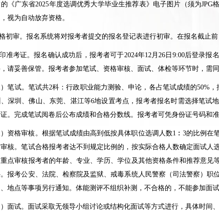
后的《广东省
2025
年度选调优秀大学毕业生推荐表》电子图片（须为
JPG
的，视为自动放弃资格。
格初审。报名系统将对报考者提交的报名登记表进行初审。在报名截止前
印准考证。报名确认成功后，报考者可于
2024
年
12
月
26
日
9:00
后登录报
件，请妥善保管。报考者参加笔试、资格审核、面试、体检等环节时，需
笔试。笔试共
2
科：行政职业能力测验、申论，各占笔试成绩的
50%
，
州、深圳、佛山、东莞、湛江等
6
地设置考点，报考者报名时需选择笔试
考证。完成笔试阅卷后公布成绩和合格分数线。报考者可凭身份证号码和
资格审核。根据笔试成绩由高到低按具体职位选调人数
1
︰
3
的比例在
格审核。笔试合格报考者达不到规定比例的，按实际合格人数确定面试人
，重点审核报考者的年龄、专业、学历、学位及其他资格条件和推荐意见
补。报考公安、法院、检察院及监狱、戒毒系统人民警察（司法警察）职
间、地点等事项另行通知。体能测评不组织补测，不合格的，不能参加面
面试。面试采取无领导小组讨论或结构化面试等方式进行，具体时间、