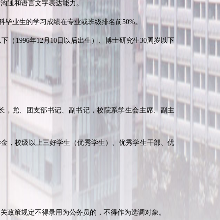
沟通和语言文字表达能力。
本科毕业生的学习成绩在专业或班级排名前
50%
。
以下（
1996
年
12
月
10
日以后出生）、博士研究生
30
周岁以下
长，党、团支部书记、副书记，校院系学生会主席、副主
学金，校级以上三好学生（优秀学生）、优秀学生干部、优
关政策规定不得录用为公务员的，不得作为选调对象。