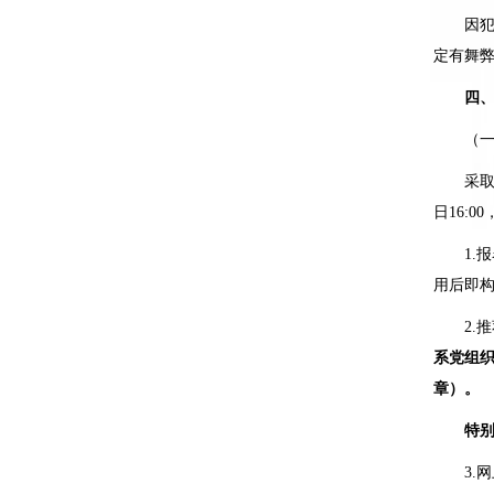
因犯罪
定有舞
四、
（一）
采取网
日
16:00
1.
报
用后即
2.
推
系党组
章）。
特
3.
网