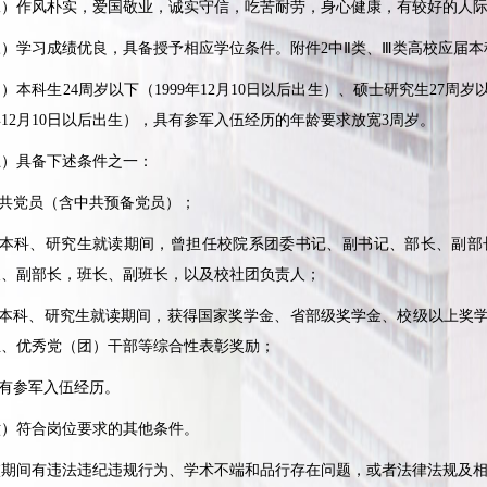
作风朴实，爱国敬业，诚实守信，吃苦耐劳，身心健康，有较好的人际
学习成绩优良，具备授予相应学位条件。附件
2
中Ⅱ类、Ⅲ类高校应届
）本科生
24
周岁以下（
1999
年
12
月
10
日以后出生）、硕士研究生
27
周岁
年
12
月
10
日以后出生），具有参军入伍经历的年龄要求放宽
3
周岁。
具备下述条件之一：
共党员（含中共预备党员）；
本科、研究生就读期间，曾担任校院系团委书记、副书记、部长、副部
长、副部长，班长、副班长，以及校社团负责人；
本科、研究生就读期间，获得国家奖学金、省部级奖学金、校级以上奖
生、优秀党（团）干部等综合性表彰奖励；
有参军入伍经历。
符合岗位要求的其他条件。
间有违法违纪违规行为、学术不端和品行存在问题，或者法律法规及相