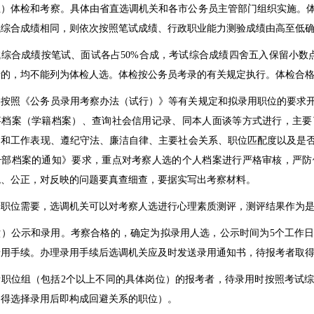
体检和考察。具体由省直选调机关和各市公务员主管部门组织实施。体
试综合成绩相同，则依次按照笔试成绩、行政职业能力测验成绩由高至低
合成绩按笔试、面试各占
50%
合成，考试综合成绩四舍五入保留小数
考的，均不能列为体检人选。体检按公务员考录的有关规定执行。体检合
照《公务员录用考察办法（试行）》等有关规定和拟录用职位的要求开
事档案（学籍档案）、查询社会信用记录、同本人面谈等方式进行，主要
习和工作表现、遵纪守法、廉洁自律、主要社会关系、职位匹配度以及是
干部档案的通知》要求，重点对考察人选的个人档案进行严格审核，严防
观、公正，对反映的问题要真查细查，要据实写出考察材料。
位需要，选调机关可以对考察人选进行心理素质测评，测评结果作为是
公示和录用。考察合格的，确定为拟录用人选，公示时间为
5
个工作
录用手续。办理录用手续后选调机关应及时发送录用通知书，待报考者取
位组（包括
2
个以上不同的具体岗位）的报考者，待录用时按照考试
不得选择录用后即构成回避关系的职位）。