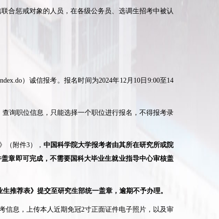
联合惩戒对象的人员，在各级公务员、选调生招考中被认
index.do
）诚信报考。报名时间为
2024
年
12
月
10
日
9:00
至
14
）查询职位信息，只能选择一个职位进行报名，不得报考录
》（附件
3
），
中国科学院大学报考者由其所在研究所或院
并盖章即可完成，不需要国科大毕业生就业指导中心审核盖
业生推荐表》提交至研究生部统一盖章，逾期不予办理。
考信息，上传本人近期免冠
2
寸正面证件电子照片，以及审