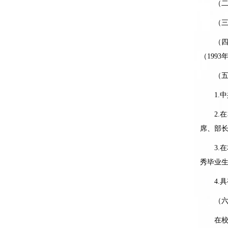
（二）
（三）
（四
（
1993
（五）
1.
中
2.
在
席、部
3.
在
秀毕业
4.
具
（六）
在校期