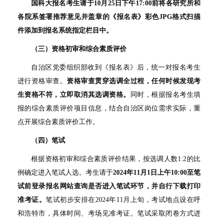
国科大报名考生请于
10
月
25
日下午
17:00
前将各研究所和
各院系签署推荐意见并盖章的《报名表》彩色
JPG
格式扫描
件添加到报名系统指定栏目中。
（三）资格初审和综合素质评价
自治区党委组织部收到《报名表》后，统一对报名考生
进行资格审查。
资格审查贯穿选调全过程，任何时候发现考
生资格不符，立即取消其选调资格。
同时，根据报名考生填
报的综合素质评价项目信息，结合自治区岗位需求实际，重
点开展综合素质评价工作。
（四）笔试
根据资格初审和综合素质评价结果，按选调人数
1:2
的比
例确定进入笔试人选。考生请于
2024
年
11
月
1
日上午
10:00
至笔
试前登录报名网站查询是否进入笔试环节，并自行下载打印
准考证。
笔试初步安排在
2024
年
11
月上旬，考试地点设在呼
和浩特市，具体时间、考场见准考证。笔试采取闭卷方式进