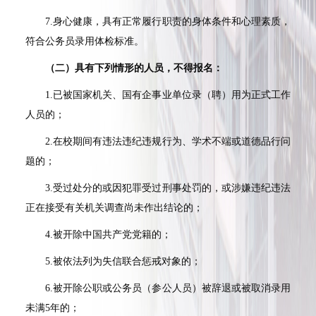
7.
身心健康，具有正常履行职责的身体条件和心理素质，
符合公务员录用体检标准。
（二）具有下列情形的人员，不得报名：
1.
已被国家机关、国有企事业单位录（聘）用为正式工作
人员的；
2.
在校期间有违法违纪违规行为、学术不端或道德品行问
题的；
3.
受过处分的或因犯罪受过刑事处罚的，或涉嫌违纪违法
正在接受有关机关调查尚未作出结论的；
4.
被开除中国共产党党籍的；
5.
被依法列为失信联合惩戒对象的；
6.
被开除公职或公务员（参公人员）被辞退或被取消录用
未满
5
年的；