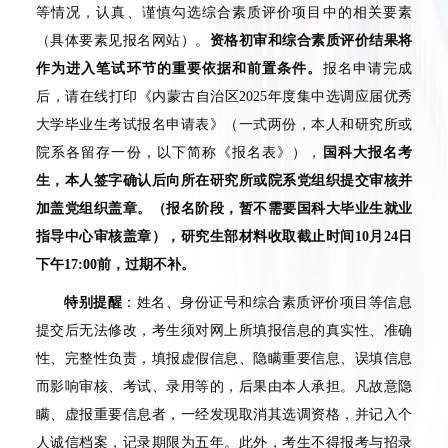
等情况，认真、谨慎勾选综合素质评价项目中的相关要素
（具体要素见报名网站）。
资格初审和综合素质评价结果将
作为进入笔试环节的重要依据和前置条件。
报名申请完成
后，请在线打印《内蒙古自治区
2025
年度集中选调应届优秀
大学毕业生考试报名申请表》（一式两份，本人和研究所或
院系各留存一份，以下简称《报名表》），
国科大报名考
生，本人签字确认后向所在研究所或院系党组织提交审核并
加盖党组织盖章。（报名阶段，暂不需要国科大毕业生就业
指导中心审核盖章），研究生部材料收取截止时间
10
月
24
日
下午
17:00
前，过期不补。
特别提醒
：姓名、身份证号和综合素质评价项目等信息
提交后无法修改，考生须对网上所填报信息的真实性、准确
性、完整性负责，填报虚假信息、隐瞒重要信息、误填信息
而影响审核、考试、录用等的，后果由本人承担。凡故意隐
瞒、虚报重要信息者，一经发现取消其选调资格，并记入个
人诚信档案，记录期限为五年。此外，考生不得报考与招录