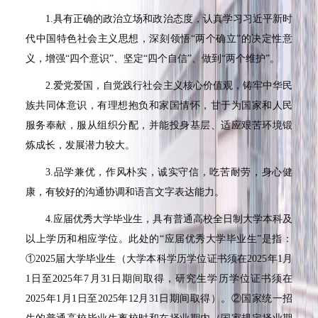
1.
具有正确的政治立场和政治态度，认真学习习近平新时
代中国特色社会主义思想，深刻领悟“两个确立”的决定性意
义，增强“四个意识”、坚定“四个自信”、做到“两个维护”。
2.
爱党爱国，自觉践行社会主义核心价值观，铸牢中华民
族共同体意识，有理想抱负和家国情怀，甘于为国家和人民
服务奉献，服从组织分配，并能投身基层、适应艰苦环境锻
炼成长，发展潜力较大。
3.
品学兼优，作风朴实，诚实守信，吃苦耐劳，身心健
康，有较好的沟通协调和语言文字表达能力。
4.
应届优秀大学毕业生，具有普通高校全日制大学本科及
以上学历和相应学位。此处的“应届优秀大学毕业生”是指：
①
2025
届大学毕业生（大学本科学历学位证书须在
2025
年
1
月
1
日至
2025
年
7
月
31
日期间取得，研究生学历学位证书须在
2025
年
1
月
1
日至
2025
年
12
月
31
日期间取得）。②国家统一招