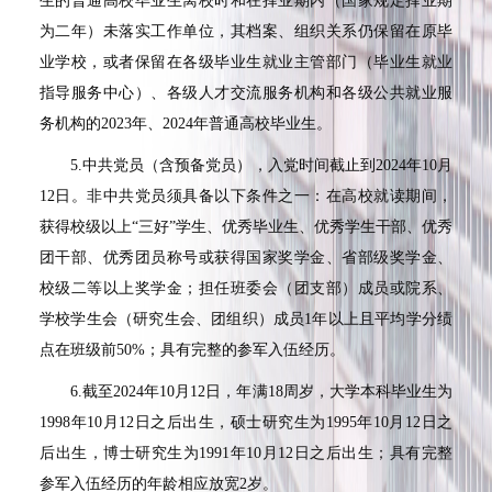
生的普通高校毕业生离校时和在择业期内（国家规定择业期
为二年）未落实工作单位，其档案、组织关系仍保留在原毕
业学校，或者保留在各级毕业生就业主管部门（毕业生就业
指导服务中心）、各级人才交流服务机构和各级公共就业服
务机构的
2023
年、
2024
年普通高校毕业生。
5.
中共党员（含预备党员），入党时间截止到
2024
年
10
月
12
日。非中共党员须具备以下条件之一：在高校就读期间，
获得校级以上“三好”学生、优秀毕业生、优秀学生干部、优秀
团干部、优秀团员称号或获得国家奖学金、省部级奖学金、
校级二等以上奖学金；担任班委会（团支部）成员或院系、
学校学生会（研究生会、团组织）成员
1
年以上且平均学分绩
点在班级前
50%
；具有完整的参军入伍经历。
6.
截至
2024
年
10
月
12
日，年满
18
周岁，大学本科毕业生为
1998
年
10
月
12
日之后出生，硕士研究生为
1995
年
10
月
12
日之
后出生，博士研究生为
1991
年
10
月
12
日之后出生；具有完整
参军入伍经历的年龄相应放宽
2
岁。