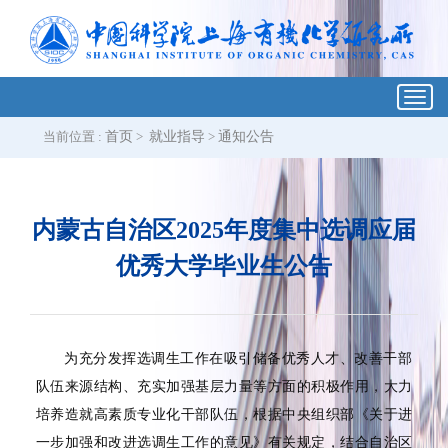
Toggl
navig
当前位置 :
首页
>
就业指导
>
通知公告
内蒙古自治区2025年度集中选调应届
优秀大学毕业生公告
为充分发挥选调生工作在吸引储备优秀人才、改善干部
队伍来源结构、充实加强基层力量等方面的积极作用，大力
培养造就高素质专业化干部队伍，根据中央组织部《关于进
一步加强和改进选调生工作的意见》有关规定，结合自治区