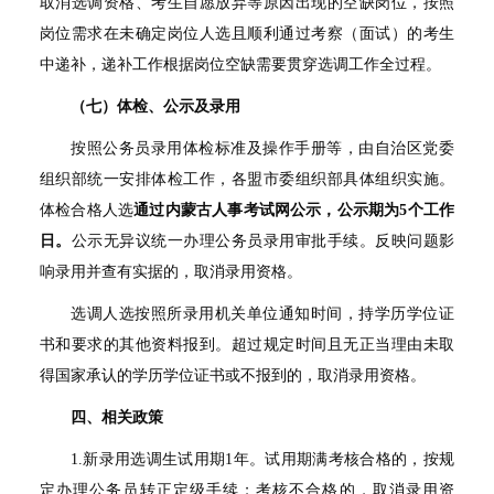
取消选调资格、考生自愿放弃等原因出现的空缺岗位，按照
岗位需求在未确定岗位人选且顺利通过考察（面试）的考生
中递补，递补工作根据岗位空缺需要贯穿选调工作全过程。
（七）体检、公示及录用
按照公务员录用体检标准及操作手册等，由自治区党委
组织部统一安排体检工作，各盟市委组织部具体组织实施。
体检合格人选
通过内蒙古人事考试网公示，公示期为
5
个工作
日。
公示无异议统一办理公务员录用审批手续。反映问题影
响录用并查有实据的，取消录用资格。
选调人选按照所录用机关单位通知时间，持学历学位证
书和要求的其他资料报到。超过规定时间且无正当理由未取
得国家承认的学历学位证书或不报到的，取消录用资格。
四、相关政策
1.
新录用选调生试用期
1
年。试用期满考核合格的，按规
定办理公务员转正定级手续；考核不合格的，取消录用资