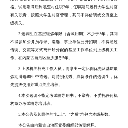
格。试用期满后到嘎查村任职
2
年，任职期间履行大学生村官
有关职责，按照大学生村官管理，其间不得借调或交流至上
级机关。
2.
选调生在基层锻炼年限（含试用期）不少于
3
年，其间
不得参加公务员考录、遴选、事业单位公开招聘，不得通过
借调、交流等方式离开所分配的基层工作单位到上级机关工
作。在内蒙古自治区至少服务
5
年。
3.
上级机关补充工作人员，将拿出一定比例优先从基层锻
炼期满选调生中遴选。对特别优秀、具备条件的选调生，优
先提拔使用并重点关注培养。
4.
本次选调不指定考试辅导用书，不举办、不委托任何机
构举办考试辅导培训班。
5.
本公告及其附件的“以上”、“之后”均包含本级基数。
本公告由内蒙古自治区党委组织部负责解释。