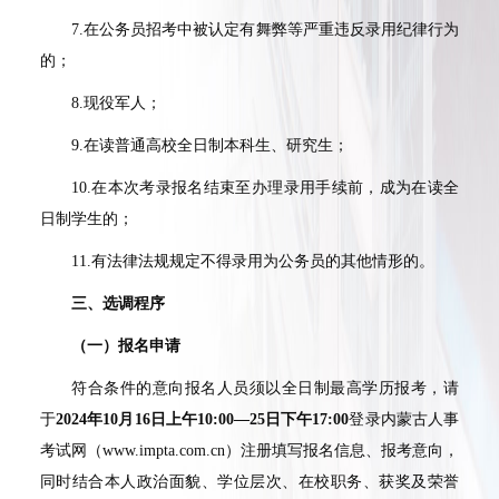
7.
在公务员招考中被认定有舞弊等严重违反录用纪律行为
的；
8.
现役军人；
9.
在读普通高校全日制本科生、研究生；
10.
在本次考录报名结束至办理录用手续前，成为在读全
日制学生的；
11.
有法律法规规定不得录用为公务员的其他情形的。
三、选调程序
（一）报名申请
符合条件的意向报名人员须以全日制最高学历报考，请
于
2024
年
10
月
16
日上午
10:00
—
25
日下午
17:00
登录内蒙古人事
考试网（
www.impta.com.cn
）注册填写报名信息、报考意向，
同时结合本人政治面貌、学位层次、在校职务、获奖及荣誉