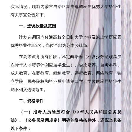
实际情况，现就内蒙古自治区集中选调应届优秀大学毕业生
有关事宜公告如下。
一、选调数量及范围
计划选调国内普通高校全日制大学本科及以上学历应届
优秀毕业生
389
名，岗位全部为苏木乡镇岗。
在高等教育所有阶段，凡定向培养（不含少数民族高层
次骨干人才培养计划应届毕业生）、委托培养、自考本科、
成人教育、在职教育、继续教育、远程教育、网络教育、独
立学院、民办院校和毕业后申请第二学士学位的应届毕业生
均不列入选调范围。
二、资格条件
（一）报考人员除应符合《中华人民共和国公务员
法》、《公务员录用规定》明确的资格条件外，还应当具备
以下条件：