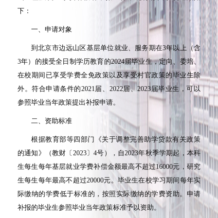
下：
一、申请对象
到北京市边远山区基层单位就业、服务期在
3
年以上（含
3
年）的接受全日制学历教育的
2024
届毕业生，定向、委培、
在校期间已享受学费全免政策以及享受村官政策的毕业生除
外。符合申请条件的
2021
届、
2022
届、
2023
届毕业生，可以
参照毕业当年政策提出补报申请。
二、资助标准
根据教育部等四部门《关于调整完善助学贷款有关政策
的通知》（教财〔
2023
〕
4
号），自
2023
年秋季学期起，本科
生每生每年基层就业学费补偿金额最高不超过
16000
元，研究
生每生每年最高不超过
20000
元。毕业生在校学习期间每年实
际缴纳的学费低于标准的，按照实际缴纳的学费资助。申请
补报的毕业生参照毕业当年政策标准予以资助。