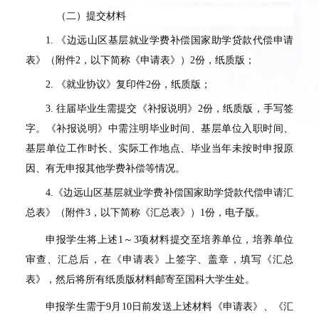
（二）提交材料
1.
《边远山区基层就业学费补偿国家助学贷款代偿申请
表》（附件
2
，以下简称《申请表》）
2
份，纸质版；
2.
《就业协议》复印件
2
份，纸质版；
3.
往届毕业生需提交《补报说明》
2
份，纸质版，手写签
字。《补报说明》中需注明毕业时间、基层单位入职时间、
基层单位工作时长、实际工作地点、毕业当年未按时申报原
因、有无申报其他学费补偿等情况。
4.
《边远山区基层就业学费补偿国家助学贷款代偿申请汇
总表》（附件
3
，以下简称《汇总表》）
1
份，电子版。
申报学生将上述
1
～
3
项材料提交至培养单位，培养单位
审查、汇总后，在《申请表》上签字、盖章，填写《汇总
表》，然后将所有纸质版材料邮寄至国科大学生处。
申报学生需于
9
月
10
日前发送上述材料《申请表》、《汇