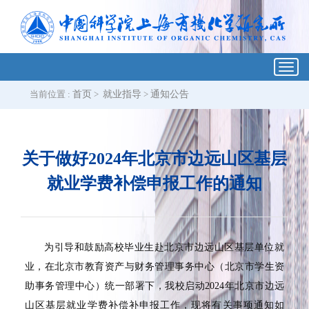
Toggl
navig
当前位置 :
首页
>
就业指导
>
通知公告
关于做好2024年北京市边远山区基层
就业学费补偿申报工作的通知
为引导和鼓励高校毕业生赴北京市边远山区基层单位就
业，在北京市教育资产与财务管理事务中心（北京市学生资
助事务管理中心）统一部署下，我校启动
2024
年北京市边远
山区基层就业学费补偿补申报工作，现将有关事项通知如