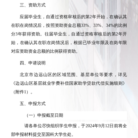
三、资助方式
应届毕业生，自通过资格审核后的第
2
年开始，在确认其
在职在岗情况后，按照资助资金总额
33%
、
33%
、
34%
的比例
分
3
年获得资助。往届毕业生，自通过资格审核后的第
2
年开
始，在确认其在职在岗情况后，根据已毕业年限及在岗年限
对应资助资金总额的比例获得资助。
四、申请说明
北京市边远山区的区域范围、基层单位等要求，详见
《边远山区基层就业学费补偿国家助学贷款代偿实施细则》
（附件
1
）。
五、申报方式
（一）申报截至日期
请各单位尽快组织学生申报，于
2024
年
9
月
12
日前将全
部申报材料提交至国科大学生处。