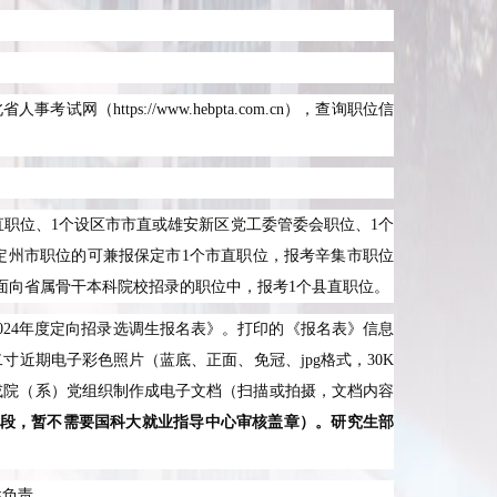
北省人事考试网（
https://www.hebpta.com.cn
），查询职位信
直职位、
1
个设区市市直或雄安新区党工委管委会职位、
1
个
定州市职位的可兼报保定市
1
个市直职位，报考辛集市职位
面向省属骨干本科院校招录的职位中，报考
1
个县直职位。
024
年度定向招录选调生报名表》。打印的《报名表》信息
二寸近期电子彩色照片（蓝底、正面、免冠、
jpg
格式，
30K
或院（系）党组织制作成电子文档（扫描或拍摄，文档内容
段，暂不需要国科大就业指导中心审核盖章）。研究生部
性负责。