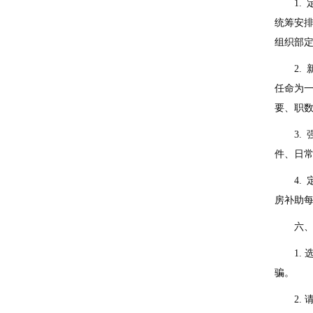
1.
统筹安
组织部
2.
任命为
要、职
3.
件、日
4.
房补助
六
1.
骗。
2.