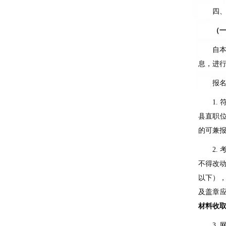
四
（
自
息，进
报
1.
县直职
的可兼
2.
不得改
以下）
及盖章
材料收
3.