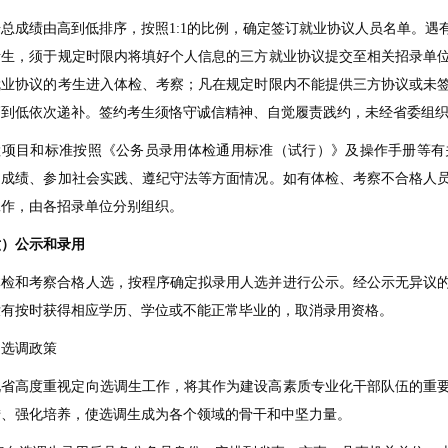
据总成绩由高到低排序，按照
1:1
的比例，确定签订就业协议人员名单。遇
考生，须于规定时限内将填好个人信息的三方就业协议提交至相关招录单
就业协议的考生进入体检、考察；凡在规定时限内不能提供三方协议或未
高到低依次递补。签约考生须恪守诚信精神、自觉履责践约，未经省委组
检项目和标准按照《公务员录用体检通用标准（试行）》及操作手册等有
习成绩、参加社会实践、遵纪守法等方面情况。如有体检、考察不合格人
工作，由各招录单位分别组织。
六）公示和录用
体检和考察合格人选，按程序确定拟录用人选并进行公示。经公示无异议
没有按时获得相应学历、学位或不能正常毕业的，取消录用资格。
、选调政策
北省高度重视定向选调生工作，将其作为建设高素质专业化干部队伍的重
措、强化培养，使选调生成为各个领域的骨干和中坚力量。