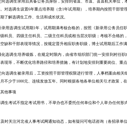
定向选调生录用后具备公务员身份，安排到省直、市直、县直机关单位，
排。对选调生设置
6
年重点培养期（含
1
年试用期），培养期内按照干部管
定期了解选调生工作、生活和成长状况。
新录用选调生试用期
1
年，试用期满考核合格的，按照《新录用公务员任
一级科员、四级主任科员、二级主任科员或相当层次职级；考核不合格的
数空缺和干部表现等情况，按规定晋升相应职务职级，博士试用期后工作
强化选调生培养锻炼，在规定时限内，由省市组织部门统一安排到村任职
常表现等，不断优化培养路径和培养措施，有计划地安排到重要岗位、重
定向选调生被录用后，工资按照干部管理权限进行管理，人事档案由相关
每月不少于
1000
元、连续发放五年。同时根据各地各单位相关引才政策，
、其他事项
选调生考试不指定考试用书，不举办也不委托任何单位和个人举办任何形
请及时关注河北省人事考试网通知动态，如有疑问可电话咨询（各招录单