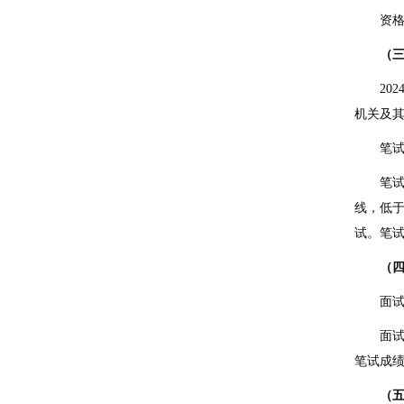
资
（
202
机关及
笔
笔
线，低
试。笔
（
面
面
笔试成绩
（