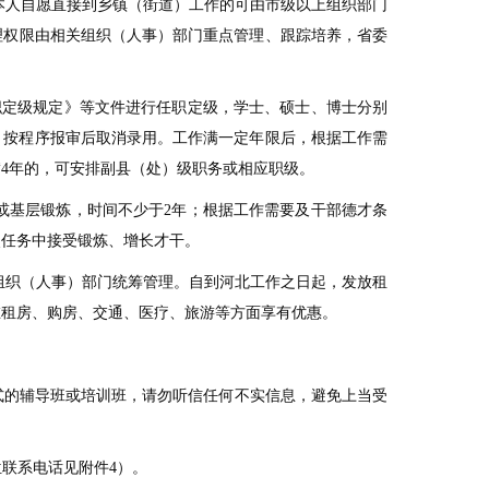
本人自愿直接到乡镇（街道）工作的可由市级以上组织部门
理权限由相关组织（人事）部门重点管理、跟踪培养，省委
职定级规定》等文件进行任职定级，学士、硕士、博士分别
，按程序报审后取消录用。工作满一定年限后，根据工作需
满
4
年的，可安排副县（处）级职务或相应职级。
或基层锻炼，时间不少于
2
年；根据工作需要及干部德才条
点任务中接受锻炼、增长才干。
组织（人事）部门统筹管理。自到河北工作之日起，发放租
在租房、购房、交通、医疗、旅游等方面享有优惠。
式的辅导班或培训班，请勿听信任何不实信息，避免上当受
位联系电话见附件
4
）。