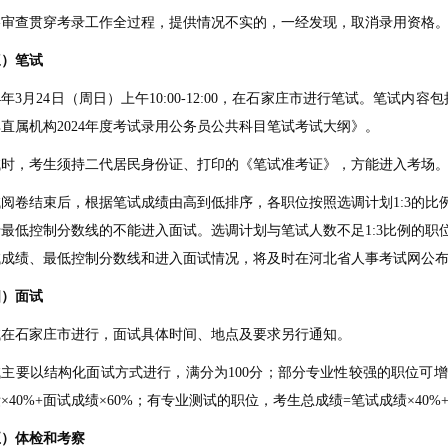
格审查贯穿考录工作全过程，提供情况不实的，一经发现，取消录用资格
三）笔试
4
年
3
月
24
日（周日）上午
10:00-12:00
，在石家庄市进行笔试。笔试内容包
其直属机构
2024
年度考试录用公务员公共科目笔试考试大纲》。
试时，考生须持二代居民身份证、打印的《笔试准考证》，方能进入考场
试阅卷结束后，根据笔试成绩由高到低排序，各职位按照选调计划
1:3
的比
于最低控制分数线的不能进入面试。选调计划与笔试人数不足
1:3
比例的职
试成绩、最低控制分数线和进入面试情况，将及时在河北省人事考试网公
四）面试
试在石家庄市进行，面试具体时间、地点及要求另行通知。
试主要以结构化面试方式进行，满分为
100
分；部分专业性较强的职位可增
×
40%+
面试成绩×
60%
；有专业测试的职位，考生总成绩
=
笔试成绩×
40%
五）体检和考察