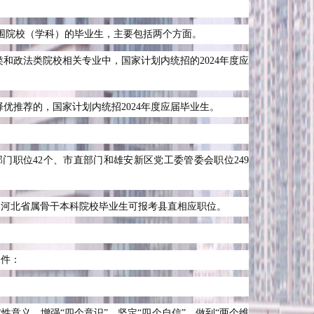
围院校（学科）的毕业生，主要包括两个方面。
类和政法类院校相关专业中，国家计划内统招的
2024
年度应
择优推荐的，国家计划内统招
2024
年度应届毕业生。
部门职位
42
个、市直部门和雄安新区党工委管委会职位
249
，河北省属骨干本科院校毕业生可报考县直相应职位。
条件：
性意义，增强“四个意识”、坚定“四个自信”、做到“两个维