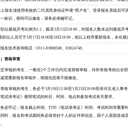
网上报名须使用有效的二代居民身份证申请“用户名”。登录报名系统后可
唯一标识，密码可以修改，请务必准确牢记。
各职位最低开考比例为
1:2
，截至
3
月
15
日
18:00
，对报名人数未达到最低开
该职位人员可于
3
月
17
日
18:00
至
18
日
18:00
，按以上程序重新报名，未在规
上报名技术咨询电话：
0311-83808508
、
83824748
。
二）资格审查
提交审核的考生，一般在
2
个工作日内完成资格审核，待所有报考岗位全
核减需重新报名审核外，填报信息将不能修改。
过资格审核的考生，务必于
3
月
19
日
12:00
至
3
月
23
日
20:00
登录河北省人事考
《笔试准考证》载明笔试的科目、时间、地点和参加考试有关要求。
生务必牢记：报名截止时间、打印《笔试准考证》时间、考试时间等重要
。同时，报名和考试期间务必保管好个人的证件和信息，因个人原因造成
负。