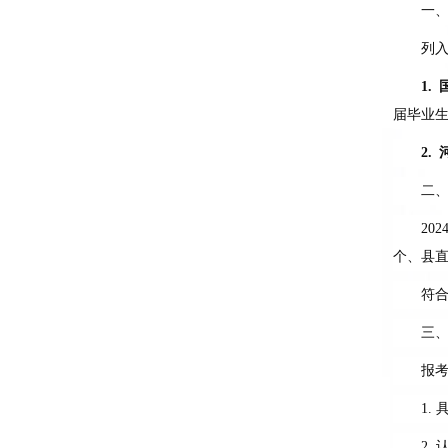
一
列
1.
届毕业
2.
二
202
个、县
符
三
报
1.
2.