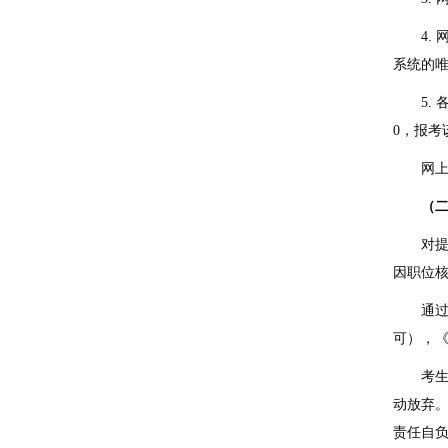
4.
系统的
5.
0
，报考
网
（
对
因职位
通
可），
考
动放弃
责任自