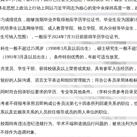
始终在思想上政治上行动上同以习近平同志为核心的党中央保持高度一致，
学习成绩优良，能够按期毕业并取得相应学历学位证书。毕业生应为国家
委托培养生以及网络学院、成人教育学院、独立学院、民办分校等毕业生
业生可纳入范围），一般应于
2024
年
7
月
31
日前获得学历学位证书。
本科生一般不超过
25
周岁（
1998
年
3
月及以后出生），硕士研究生一般不超
岁（
1991
年
3
月及以后出生）。条件特别优秀的，年龄可适当放宽。
中共党员、学生干部、获得校级及以上荣誉或奖励、具有参军入伍经历的
有较好的人际沟通、语言文字表达和组织管理能力；符合公务员录用体检
须同时符合招录职位要求的学历、专业等其他条件。（学科分类参考目录
报考者不得报考录用后即构成公务员法第七十四条所列回避关系的职位，
关系以及近姻亲关系的人员担任领导成员的用人单位的职位。
在校期间有违法违纪违规行为、学术不端和道德品行问题的，被依法列为
，不得作为选调对象。