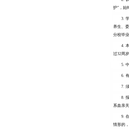
护”，
3.
养生、
分校毕
4.
过
32
周
5.
6.
7.
8.
系血亲
9.
情形的