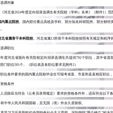
、选调对象
入《河北省
2024
年度定向招录选调生有关院校（学科）名单》（附件
1
）范
国内重点院校
。国内部分重点高校及学科、部分知名科研院所、部分财经
生。
河北省属骨干本科院校
。河北省属
13
所骨干本科院校按照有关规定和程序
、选调职位
4
年度河北省面向有关院校定向招录选调生共提供
792
个职位，其中省直
直部门职位
501
个。（职位表及各职位要求见附件
2
）
合职位条件要求的国内重点院校毕业生可报考省直、市直和县直相应职位
、资格条件
考人员除应当符合《公务员录用规定》要求的资格条件外，还应符合以下
具有中华人民共和国国籍，且无国（境）外永久居留权。
认真学习习近平新时代中国特色社会主义思想，深刻领悟“两个确立”的决定