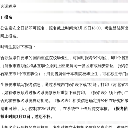
、选调程序
一）报名
本公告发布之日起即可报名，报名截止时间为
3
月
15
日
18:00
。考生登陆河
行网上报名。
名时请注意以下事项：
符合职位条件要求的国内重点院校毕业生，可同时报考
3
个职位，即
1
个省
位（所报市直职位和县直职位原则上应隶属同一设区市或雄安新区，报考
报石家庄市
1
个市直职位）；河北省属骨干本科院校毕业生，可在标注专门
考生按要求填写报考信息，通过系统内“报名表下载”功能，打印《河北省
2
动，如有修改须通过报名系统修改后重新下载打印。《报名表》须上传小
，否则将被报名系统自动拒绝。《报名表》相关信息确定并经所在研究所
应清晰可辨，大小控制在
2M
以内），在系统中上传后提交审核。
（报考阶
取截止时间
3
月
13
日，过期不补。
网上报名实行严格的自律机制，考生对提交审核报名信息的真实性、准确