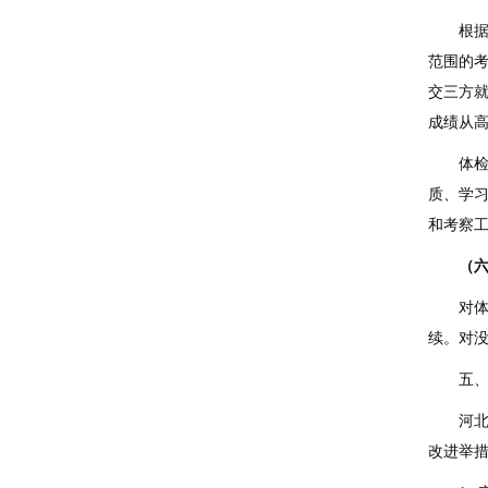
根
范围的
交三方
成绩从
体
质、学
和考察
（
对
续。对
五
河
改进举