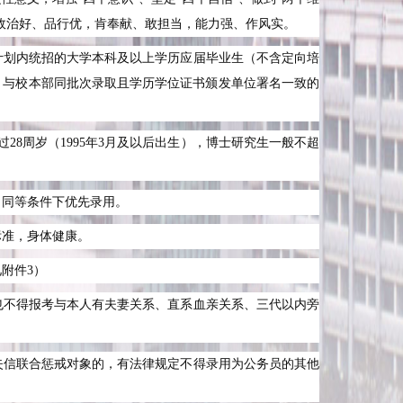
政治好、品行优，肯奉献、敢担当，能力强、作风实。
计划内统招的大学本科及以上学历应届毕业生（不含定向培
，与校本部同批次录取且学历学位证书颁发单位署名一致的
过
28
周岁（
1995
年
3
月及以后出生），博士研究生一般不超
，同等条件下优先录用。
标准，身体健康。
见附件
3
）
也不得报考与本人有夫妻关系、直系血亲关系、三代以内旁
失信联合惩戒对象的，有法律规定不得录用为公务员的其他