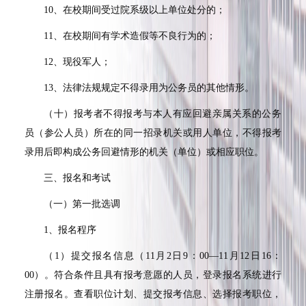
10
、在校期间受过院系级以上单位处分的；
11
、在校期间有学术造假等不良行为的；
12
、现役军人；
13
、法律法规规定不得录用为公务员的其他情形。
（十）报考者不得报考与本人有应回避亲属关系的公务
员（参公人员）所在的同一招录机关或用人单位，不得报考
录用后即构成公务回避情形的机关（单位）或相应职位。
三、报名和考试
（一）第一批选调
1
、报名程序
（
1
）提交报名信息（
11
月
2
日
9
：
00—11
月
12
日
16
：
00
）。符合条件且具有报考意愿的人员，登录报名系统进行
注册报名。查看职位计划、提交报考信息、选择报考职位，