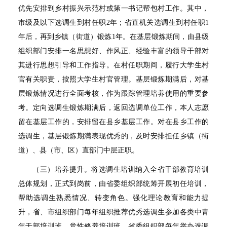
优先安排到乡村振兴示范村或第一书记帮包村工作。其中，
市级及以下选调生到村任职
2
年；省直机关选调生到村任职
1
年后，再到乡镇（街道）锻炼
1
年。在基层锻炼期间，由县级
组织部门安排一名思想好、作风正、经验丰富的领导干部对
其进行思想引导和工作指导。在村任职期间，履行大学生村
官有关职责，按照大学生村官管理。基层锻炼期满后，对基
层锻炼情况进行全面考核，作为跟踪管理培养使用的重要参
考。定向选调生锻炼期满后，返回选调单位工作，本人志愿
留在基层工作的，安排留在县乡基层工作。对在县乡工作的
选调生，基层锻炼期满表现优秀的，及时安排担任乡镇（街
道）、县（市、区）直部门中层正职。
（三）培养提升。将选调生培训纳入全省干部教育培训
总体规划，正式到岗前，由省委组织部统筹开展初任培训，
帮助选调生熟悉情况、转变角色。强化理论教育和能力提
升，省、市组织部门每年组织推荐优秀选调生参加各类中青
年干部培训班、党性修养培训班。省委组织部每年举办选调