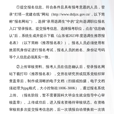
①
提交报名信息。符合条件且具有报考意愿的人员，登
录
“
灯塔
—
党建在线
”
网站（
http://www.dtdjzx.gov.cn/
，以下简
称
“
报名网站
”
），选择
“
录用选调生
”
中的
“
定向选调职位报名
入口
”
登录报名。提交报考信息、选择报考职位，点击
“
信息确
认
”
后，系统生成并提示下载《山东省
2023
年度选调生推荐报
名表》（以下简称《推荐报名表》）。报名人员必须使用有
效居民身份证进行报名考试，报名人员的姓名、身份证号码
等个人信息必须真实一致。
②
上传审核资料。报考人员在信息确认后，登录报名网
站下载打印《推荐报名表》，交所在研究所或院系党组织审
查盖章后，制作成清晰的电子文档（扫描或拍摄，电子文档
须处理为
jpg
格式，大小控制在
100K-300K
），通过报名系统
上传。（报名阶段，暂不需要国科大毕业生就业指导中心审
核盖章）。上传成功后，进入报名资格待审核状态。在资格
审核前多次提交报考信息的，后一次填报自动替换前一次填