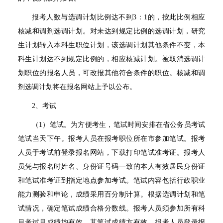
报考人数与选调计划比例达不到
3
：
1
的，按此比例相应
核减和调剂选调计划。对未达到规定比例的选调计划，研究
生计划转入本科生职位计划，该选调计划其他条件不变，本
科生计划达不到规定比例的，相应核减计划。被取消选调计
划职位的报名人员，可改报其他符合条件的职位。核减和调
剂选调计划将在报名网站上予以公布。
2
、考试
（
1
）笔试。为方便考生，笔试时间安排在省公务员考试
笔试当天下午。报考人员在报考职位所在市参加笔试。报考
人员于考试前登录报名网站，下载打印笔试准考证。报考人
员凭与报名时姓名、身份证号码一致的本人有效居民身份证
和笔试准考证到指定地点参加考试。笔试内容包括行政职业
能力测验和申论，成绩采用百分制计算。根据选调计划和笔
试情况，确定笔试成绩合格分数线。报考人员须参加所有科
目考试且成绩均有效，其笔试成绩方有效。报考人员登录报