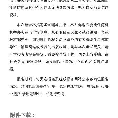
动，要及时与报考单位联系，以免影响正常考录。考生如因
疫情防控及其他个人原因无法参加考试，视为自动放弃选调
资格。
本次招录不指定考试辅导用书，不举办也不委托任何机
构举办考试辅导培训班。凡有假借选调生考试命题组、考试
教材编委会、组织部门授权等名义举办的有关选调生考试辅
导班、辅导网站或发行的出版物等，均与本次考试无关。请
广大报考者提高警惕，避免被误导干扰，切勿上当受骗。请
社会各界加强监督，如发现以上情况，立即向相关部门举
报。
报名期间，每天在报名系统或报名网站公布各岗位报名
情况。咨询电话请登录
“
灯塔
—
党建在线
”
网站，在
“
应用
”
模块
中选择
“
录用选调生
”
一栏进行查询。
附件下载：