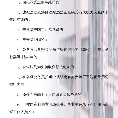
1
、因犯罪受过刑事处罚的；
2
、违纪违法或涉嫌违纪违法正在接受有关机关调查尚未
作出结论的；
3
、被开除中国共产党党籍的；
4
、被开除公职的；
5
、公务员和参照公务员法管理的机关（单位）工作人员
被辞退未满
5
年的；
6
、被依法列为失信联合惩戒对象的；
7
、在各级公务员招考中被认定有舞弊等严重违反录用纪
律行为的；
8
、预备党员由于个人原因延长预备期的；
9
、已被国家和地方各级机关、事业单位录（聘）用为正
式工作人员的；