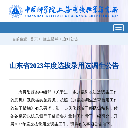
Toggl
navig
当前位置 :
首页
>
就业指导
>
通知公告
山东省2023年度选拔录用选调生公告
为贯彻落实中组部《关于进一步加强和改进选调生工作
的意见》及我省实施意见，按照《加强选调生选育管用工作
的若干措施》有关要求，进一步优化我省干部队伍结构，储
备各级党政机关领导干部后备力量和工作骨干，经研究，开
展
2023
年度选拔录用选调生工作。现将有关事项公告如下。