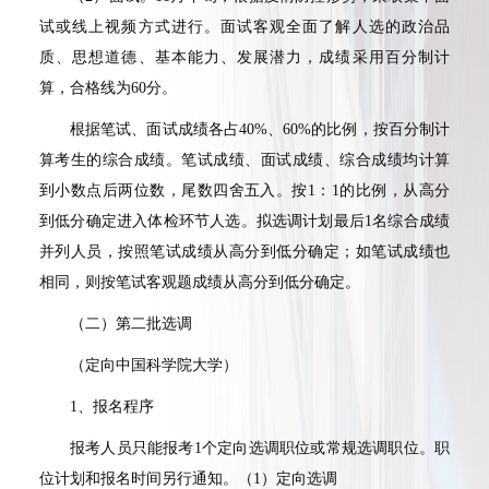
试或线上视频方式进行。面试客观全面了解人选的政治品
质、思想道德、基本能力、发展潜力，成绩采用百分制计
算，合格线为
60
分。
根据笔试、面试成绩各占
40%
、
60%
的比例，按百分制计
算考生的综合成绩。笔试成绩、面试成绩、综合成绩均计算
到小数点后两位数，尾数四舍五入。按
1
：
1
的比例，从高分
到低分确定进入体检环节人选。拟选调计划最后
1
名综合成绩
并列人员，按照笔试成绩从高分到低分确定；如笔试成绩也
相同，则按笔试客观题成绩从高分到低分确定。
（二）第二批选调
（定向中国科学院大学）
1
、报名程序
报考人员只能报考
1
个定向选调职位或常规选调职位。职
位计划和报名时间另行通知。（
1
）定向选调