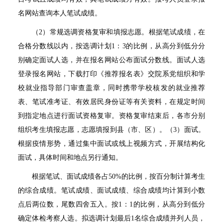
名网站查询本人笔试成绩。
（
2
）常规选调资格复审和填报志愿。根据笔试成绩，在
合格分数线以内，按选调计划
1
：
3
的比例，从高分到低分分
别确定面试人选，并在报名网站公布面试分数线。面试人选
登录报名网站，下载打印《推荐报名表》交院系党组织和学
校就业指导部门审查盖章，同时携带学校核发的就业推荐
表、笔试准考证、有效居民身份证等有关资料，在规定时间
到指定地点进行面试资格复审。资格复审结束后，各市分别
组织考生填报志愿，志愿填报到县（市、区）。（
3
）面试。
根据疫情形势，通过集中面试或线上视频方式，开展结构化
面试，具体时间和地点另行通知。
根据笔试、面试成绩各占
50%
的比例，按百分制计算考生
的综合成绩。笔试成绩、面试成绩、综合成绩均计算到小数
点后两位数，尾数四舍五入。按
1
：
1
的比例，从高分到低分
确定体检考察人选。拟选调计划最后
1
名综合成绩并列人员，