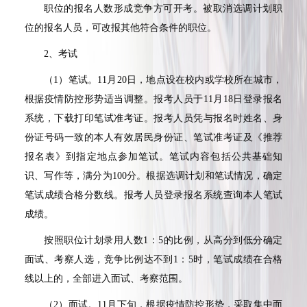
职位的报名人数形成竞争方可开考。被取消选调计划职
位的报名人员，可改报其他符合条件的职位。
2
、考试
（
1
）笔试。
11
月
20
日，地点设在校内或学校所在城市，
根据疫情防控形势适当调整。报考人员于
11
月
18
日登录报名
系统，下载打印笔试准考证。报考人员凭与报名时姓名、身
份证号码一致的本人有效居民身份证、笔试准考证及《推荐
报名表》到指定地点参加笔试。笔试内容包括公共基础知
识、写作等，满分为
100
分。根据选调计划和笔试情况，确定
笔试成绩合格分数线。报考人员登录报名系统查询本人笔试
成绩。
按照职位计划录用人数
1
：
5
的比例，从高分到低分确定
面试、考察人选，竞争比例达不到
1
：
5
时，笔试成绩在合格
线以上的，全部进入面试、考察范围。
（
2
）面试。
11
月下旬，根据疫情防控形势，采取集中面