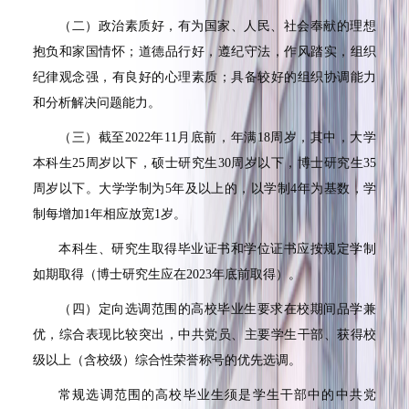
（二）政治素质好，有为国家、人民、社会奉献的理想
抱负和家国情怀；道德品行好，遵纪守法，作风踏实，组织
纪律观念强，有良好的心理素质；具备较好的组织协调能力
和分析解决问题能力。
（三）截至
2022
年
11
月底前，年满
18
周岁，其中，大学
本科生
25
周岁以下，硕士研究生
30
周岁以下，博士研究生
35
周岁以下。大学学制为
5
年及以上的，以学制
4
年为基数，学
制每增加
1
年相应放宽
1
岁。
本科生、研究生取得毕业证书和学位证书应按规定学制
如期取得（博士研究生应在
2023
年底前取得）。
（四）定向选调范围的高校毕业生要求在校期间品学兼
优，综合表现比较突出，中共党员、主要学生干部、获得校
级以上（含校级）综合性荣誉称号的优先选调。
常规选调范围的高校毕业生须是学生干部中的中共党