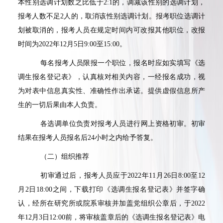
本性别选调计划数之比低于
2:1
的，调减该性别的选调计划，
报考人数不足
2
人的，取消该性别选调计划。报考职位选调计
划被取消的，报考人员在规定时间内可改报其他职位，改报
时间为
2022
年
12
月
5
日
9:00
至
15:00
。
每名报考人员限报一个职位，报名时应如实填写《选
调生报名登记表》，认真核对相关内容，一经报名成功，视
为对表中信息真实性、准确性作出承诺。提供虚假信息所产
生的一切后果由本人负责。
各选调单位负责对报考人员进行网上资格初审。初审
结果在报考人员报名后
24
小时之内给予答复。
（二）组织推荐
初审通过后，报考人员应于
2022
年
11
月
26
日
8:00
至
12
月
2
日
18:00
之间，下载打印《选调生报名登记表》并签字确
认，经所在研究所或院系审核并加盖党组织公章后，于
2022
年
12
月
3
日
12:00
前，将审核盖章后的《选调生报名登记表》电