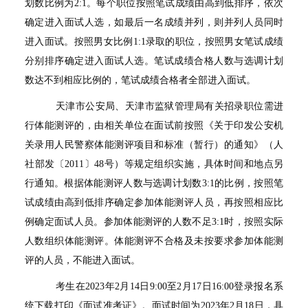
划数比例为
2:1
。每个职位按照笔试成绩由高到低排序，依次
确定进入面试人选，如最后一名成绩并列，则并列人员同时
进入面试。按照男女比例
1:1
录取的职位，按照男女笔试成绩
分别排序确定进入面试人选。笔试成绩合格人数与选调计划
数达不到相应比例的，笔试成绩合格者全部进入面试。
天津市公安局、天津市监狱管理局有关招录职位需进
行体能测评的，由相关单位在面试前按照《关于印发公安机
关录用人民警察体能测评项目和标准（暂行）的通知》（人
社部发〔
2011
〕
48
号）等规定组织实施，具体时间和地点另
行通知。根据体能测评人数与选调计划数
3:1
的比例，按照笔
试成绩由高到低排序确定参加体能测评人员，再按照相应比
例确定面试人员。参加体能测评的人数不足
3:1
时，按照实际
人数组织体能测评。体能测评不合格及未按要求参加体能测
评的人员，不能进入面试。
考生在
2023
年
2
月
14
日
9:00
至
2
月
17
日
16:00
登录报名系
统下载打印《面试准考证》。面试时间为
2023
年
2
月
18
日，具