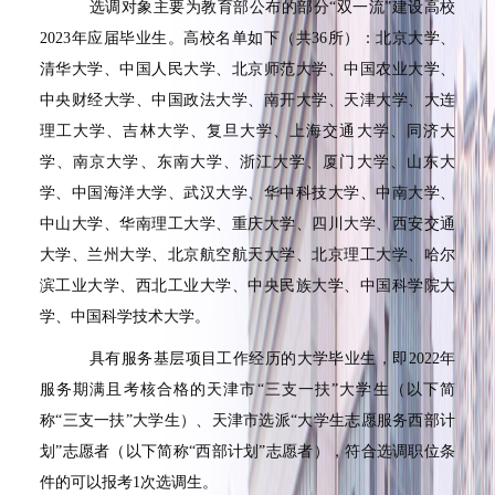
选调对象主要为教育部公布的部分
“
双一流
”
建设高校
2023
年应届毕业生。高校名单如下（共
36
所）：北京大学、
清华大学、中国人民大学、北京师范大学、中国农业大学、
中央财经大学、中国政法大学、南开大学、天津大学、大连
理工大学、吉林大学、复旦大学、上海交通大学、同济大
学、南京大学、东南大学、浙江大学、厦门大学、山东大
学、中国海洋大学、武汉大学、华中科技大学、中南大学、
中山大学、华南理工大学、重庆大学、四川大学、西安交通
大学、兰州大学、北京航空航天大学、北京理工大学、哈尔
滨工业大学、西北工业大学、中央民族大学、中国科学院大
学、中国科学技术大学。
具有服务基层项目工作经历的大学毕业生，即
2022
年
服务期满且考核合格的天津市
“
三支一扶
”
大学生（以下简
称
“
三支一扶
”
大学生）、天津市选派
“
大学生志愿服务西部计
划
”
志愿者（以下简称
“
西部计划
”
志愿者），符合选调职位条
件的可以报考
1
次选调生。