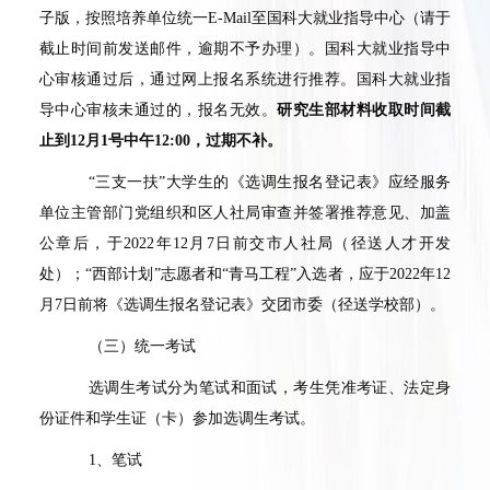
子版，按照培养单位统一
E-Mail
至国科大就业指导中心（请于
截止时间前发送邮件，逾期不予办理）。国科大就业指导中
心审核通过后，通过网上报名系统进行推荐。国科大就业指
导中心审核未通过的，报名无效。
研究生部材料收取时间截
止到
12
月
1
号中午
12:00
，过期不补。
“
三支一扶
”
大学生的《选调生报名登记表》应经服务
单位主管部门党组织和区人社局审查并签署推荐意见、加盖
公章后，于
2022
年
12
月
7
日前交市人社局（径送人才开发
处）；
“
西部计划
”
志愿者和
“
青马工程
”
入选者，应于
2022
年
12
月
7
日前将《选调生报名登记表》交团市委（径送学校部）。
（三）统一考试
选调生考试分为笔试和面试，考生凭准考证、法定身
份证件和学生证（卡）参加选调生考试。
1
、笔试