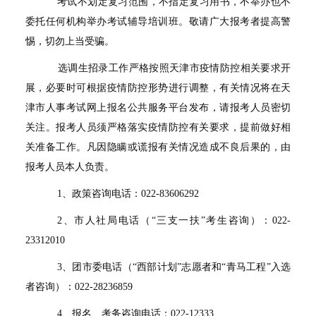
考试不划定复习范围，不指定复习用书，不举办也不
委托任何机构举办考试辅导培训班。敬请广大报考者提高警
惕，切勿上当受骗。
选调生招录工作严格按照天津市疫情防控相关要求开
展，必要时可根据疫情防控形势进行调整，有关情况将在天
津市人事考试网上报名公共服务平台发布，请报考人员密切
关注。报考人员须严格落实疫情防控有关要求，提前做好相
关准备工作。凡因隐瞒或谎报有关情况造成不良后果的，由
报考人员本人负责。
1
、政策咨询电话：
022-83606292
2
、市人社局电话（
“
三支一扶
”
考生咨询）：
022-
23312010
3
、团市委电话（
“
西部计划
”
志愿者和
“
青马工程
”
入选
者
咨询）：
022-28236859
4
、报名、考务咨询电话：
022-12333