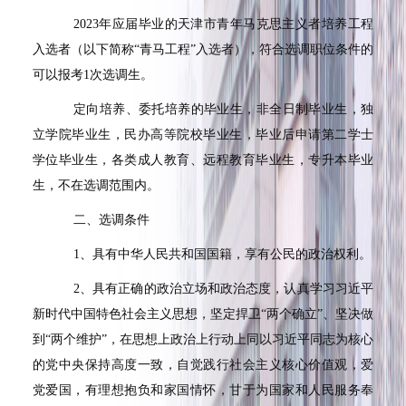
2023
年应届毕业的天津市青年马克思主义者培养工程
入选者（以下简称
“
青马工程
”
入选者），符合选调职位条件的
可以报考
1
次选调生。
定向培养、委托培养的毕业生，非全日制毕业生，独
立学院毕业生，民办高等院校毕业生，毕业后申请第二学士
学位毕业生，各类成人教育、远程教育毕业生，专升本毕业
生，不在选调范围内。
二、选调条件
1
、具有中华人民共和国国籍，享有公民的政治权利。
2
、具有正确的政治立场和政治态度，认真学习习近平
新时代中国特色社会主义思想，坚定捍卫
“
两个确立
”
、坚决做
到
“
两个维护
”
，在思想上政治上行动上同以习近平同志为核心
的党中央保持高度一致，自觉践行社会主义核心价值观，爱
党爱国，有理想抱负和家国情怀，甘于为国家和人民服务奉