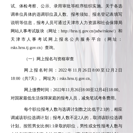
试、体检考察、公示、录用审批等程序组织实施。关于各选
调单位具体的选调职位及人数、报考须知、报名登记表填写
说明等信息，报考人员可通过天津市人力资源和社会保障局
网站人事考试版块（网址：
http://hrss.tj.gov.cn/jsdw/rsksw/
）和
天津市人事考试网上报名公共服务平台（网址：
rsks.hrss.tj.gov.cn
）查询。
（一）网上报名与资格审查
网上报名时间：
2022
年
11
月
26
日
8:00
至
12
月
2
日
18:00
（共
7
天）。网址为：
rsks.hrss.tj.gov.cn
。
网上缴费时间：
2022
年
11
月
26
日
8:00
至
12
月
4
日
18:00
。
对国家最低生活保障家庭的报考人员，减免笔试考务费用。
每个职位报考人数与选调计划数之比低于
2:1
的，相应
调减该职位选调计划；报考人数不足
2
人的，取消该职位选调
计划。按照男女比例
1:1
录取的职位，男性或女性报考人数与