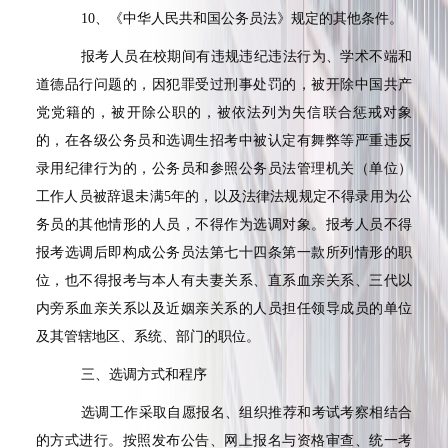
10
、《中华人民共和国公务员法》规定的其他条件。
报考人员在校期间有违规违纪违法行为、学术不端和
道德品行问题的，因犯罪受过刑事处罚的，被开除中国共产
党党籍的，被开除公职的，被依法列为失信联合惩戒对象
的，在各级公务员和选调生招考中被认定有舞弊等严重违反
录用纪律行为的，公务员和参照公务员法管理机关（单位）
工作人员被辞退未满
5
年的，以及法律法规规定不得录用为公
务员的其他情形的人员，不得作为选调对象。报考人员不得
报考选调后即构成公务员法第七十四条第一款所列情形的职
位，也不得报考与本人有夫妻关系、直系血亲关系、三代以
内旁系血亲关系以及近姻亲关系的人员担任领导成员的单位
及其管辖地区、系统、部门的职位。
三、选调方式和程序
选调工作采取自愿报名、组织推荐和考试考察相结合
的方式进行。按照发布公告、网上报名与资格审查、统一考