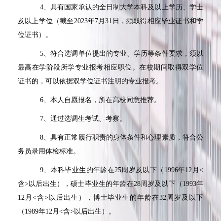
4
、具有国家承认的全日制大学本科及以上学历、学士
及以上学位（截至
2023
年
7
月
31
日，须取得相应毕业证书和学
位证书）。
5
、符合选调单位提出的专业、学历等条件要求，须以
最高在学阶段所学专业报考相应职位。在校期间取得双学位
证书的，可以依据双学位证书注明的专业报考。
6
、本人自愿报名，所在高校同意推荐。
7
、通过选调生考试、考察。
8
、具有正常履行职责的身体条件和心理素质，符合公
务员录用体检标准。
9
、本科毕业生的年龄在
25
周岁及以下（
1996
年
12
月
<
含
>
以后出生），硕士毕业生的年龄在
28
周岁及以下（
1993
年
12
月
<
含
>
以后出生），博士毕业生的年龄在
32
周岁及以下
（
1989
年
12
月
<
含
>
以后出生）。