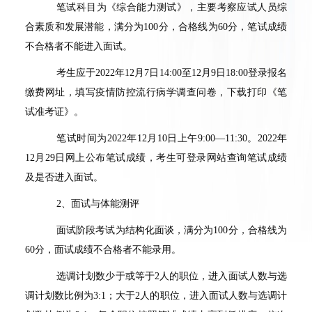
笔试科目为《综合能力测试》，主要考察应试人员综
合素质和发展潜能，满分为
100
分，合格线为
60
分，笔试成绩
不合格者不能进入面试。
考生应于
2022
年
12
月
7
日
14:00
至
12
月
9
日
18:00
登录报名
缴费网址，填写疫情防控流行病学调查问卷，下载打印《笔
试准考证》。
笔试时间为
2022
年
12
月
10
日上午
9:00—11:30
。
2022
年
12
月
29
日网上公布笔试成绩，考生可登录网站查询笔试成绩
及是否进入面试。
2
、面试与体能测评
面试阶段考试为结构化面谈，满分为
100
分，合格线为
60
分，面试成绩不合格者不能录用。
选调计划数少于或等于
2
人的职位，进入面试人数与选
调计划数比例为
3:1
；大于
2
人的职位，进入面试人数与选调计