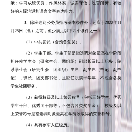
献；学习成绩优良，作风朴实，诚实守信，吃苦耐劳，有较
好的人际沟通和语言文字表达能力。
3
、除应达到公务员招考基本条件外，还应于
2022
年
11
月
25
日（含）之前，至少满足以下四个条件之一：
（
1
）中共党员（含预备党员）。
（
2
）学生干部。学生干部是指选调对象最高在学阶段
担任校学生会（研究生会、团组织）副部长及以上职务，院
系学生会（研究生会、团组织）主席、副主席（书记、副书
记），班长、团支部书记，且应任职满半学年，不包含各类
学生社团职务。
（
3
）获得校级及以上荣誉称号（包括三好学生、优秀
学生干部、优秀团干部等，不包含各类奖学金）。校级及以
上荣誉称号是指选调对象最高在学阶段取得的荣誉称号。
（
4
）具有参军入伍经历。