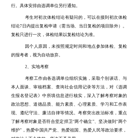
行。具体安排由选调单位另行通知。
考生对初次体检结论有疑问的，可以在接到初次体检
结论
7
日内提出复检申请（需当场、当日复检的项目除外）。
复检只进行一次，体检结果以复检结论为准。
因个人原因，未按照规定时间和地点参加体检、复检
的报考者，视为自动放弃。
2
、实地考察
考察工作由各选调单位组织实施，采取个别谈话、与
本人面谈、审核档案、查询社会信用记录等方法，对《选调
生报名登记表》中所填信息进行核实，深入了解考察对象的
政治思想、道德品质、能力素质、心理素质、学习和工作表
现、遵纪守法、廉洁自律等情况。考察突出政治标准，重点
了解考察对象是否符合坚定捍卫
“
两个确立
”
、坚决做到
“
两个
维护
”
，热爱中国共产党、热爱祖国、热爱人民等政治要求，