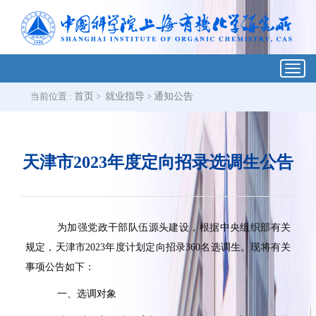
Toggl
navig
当前位置 :
首页
>
就业指导
>
通知公告
天津市2023年度定向招录选调生公告
为加强党政干部队伍源头建设，根据中央组织部有关
规定，天津市
2023
年度计划定向招录
360
名选调生。现将有关
事项公告如下：
一、选调对象