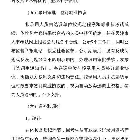
对政治上不合格的，坚决不予录用。
（五）录用审批、签订就业协议
拟录用人员由选调单位按规定程序和标准从考试成
绩、体检和考察结果都合格的人员中择优确定，并在天津市
人事考试网上报名公共服务平台统一公示
5
个工作日，同时公
布监督举报电话，接受社会监督。公示期满后，没有反映问
题或反映问题经查不影响录用的，办理录用审批手续，发放
《选调生通知书》。各选调单位与拟录用人员签订就业协
议，明确双方权利义务和违约责任。拟录用人员未按选调单
位时限要求签订就业协议的，视为自动放弃选调生资格。签
约人员违约的，不予支持。
（六）递补和调剂
1
、递补
在体检及后续环节，因考生放弃或被取消录用资格产
生职位空缺的，选调单位一般应在该职位考生中，按总成绩